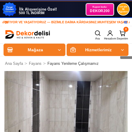
Kupon kodu:
Son gün
Fırsat
İlk Alışverişine Özel!
Günleri
30
DEKOR200
Ağustos
1-30 Ağustos
500 TL İNDİRİM
»
«
IYOR VE YAŞATIYORUZ — BİZİMLE DAİMA KÂRDASINIZ.
MUHTEŞEM YAŞAM ALANLA
0
Ara
Hesabım
Sepetim
Mağaza
Hizmetlerimiz
>
>
Ana Sayfa
Fayans
Fayans Yenileme Çalışmamız