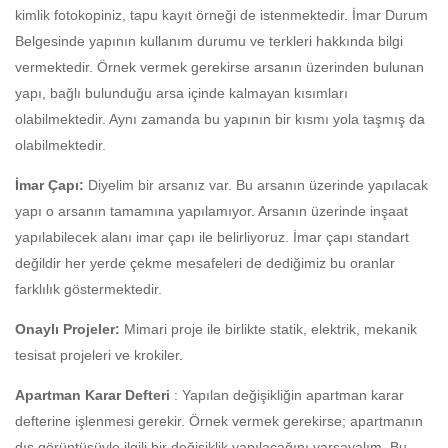
kimlik fotokopiniz, tapu kayıt örneği de istenmektedir. İmar Durum
Belgesinde yapının kullanım durumu ve terkleri hakkında bilgi
vermektedir. Örnek vermek gerekirse arsanın üzerinden bulunan
yapı, bağlı bulunduğu arsa içinde kalmayan kısımları
olabilmektedir. Aynı zamanda bu yapının bir kısmı yola taşmış da
olabilmektedir.
İmar Çapı:
Diyelim bir arsanız var. Bu arsanın üzerinde yapılacak
yapı o arsanın tamamına yapılamıyor. Arsanın üzerinde inşaat
yapılabilecek alanı imar çapı ile belirliyoruz. İmar çapı standart
değildir her yerde çekme mesafeleri de dediğimiz bu oranlar
farklılık göstermektedir.
Onaylı Projeler:
Mimari proje ile birlikte statik, elektrik, mekanik
tesisat projeleri ve krokiler.
Apartman Karar Defteri
: Yapılan değişikliğin apartman karar
defterine işlenmesi gerekir. Örnek vermek gerekirse; apartmanın
dış görüntüsüyle ilgili bir değişiklik yapılacağını varsayalım. Bu