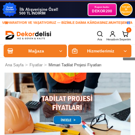
Kupon kodu:
Son gün
Fırsat
İlk Alışverişine Özel!
Günleri
30
DEKOR200
Ağustos
1-30 Ağustos
500 TL İNDİRİM
»
«
YARATIYOR VE YAŞATIYORUZ — BİZİMLE DAİMA KÂRDASINIZ.
MUHTEŞEM YAŞAM A
0
Ara
Hesabım
Sepetim
Mağaza
Hizmetlerimiz
>
>
Ana Sayfa
Fiyatlar
Mimari Tadilat Projesi Fiyatları