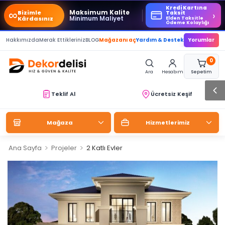
Kredi Kartına
∞
Maksimum Kalite
Bizimle
›
Taksit
Minimum Maliyet
Kârdasınız
Elden Taksitle
Ödeme Kolaylığı
Hakkımızda
Merak Ettikleriniz
BLOG
Mağazanı aç
Yardım & Destek
Yorumlar
0
Ara
Hesabım
Sepetim
Teklif Al
Ücretsiz Keşif
Mağaza
Hizmetlerimiz
>
>
Ana Sayfa
Projeler
2 Katlı Evler