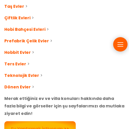
Taş Evler
>
Çiftlik Evleri
>
Hobi Bahçesi Evleri
>
Prefabrik Çelik Evler
>
Hobbit Evler
>
Ters Evler
>
Teknolojik Evler
>
Dönen Evler
>
Merak ettiğiniz ev ve villa konuları hakkında daha
fazla bilgi ve görseller için şu sayfalarımızı da mutlaka
ziyaret edin!
Ev Yaptırmak İstiyorum
>>