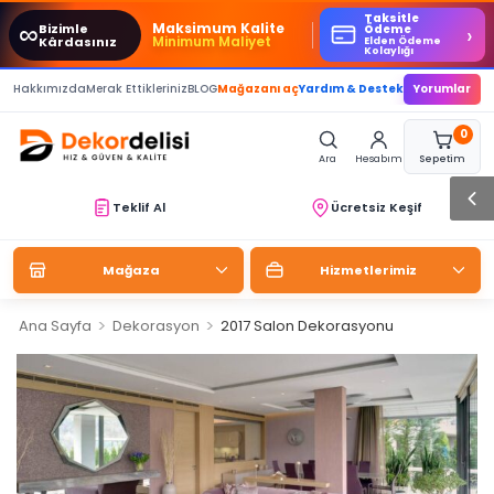
Taksitle
∞
Maksimum Kalite
Bizimle
›
Ödeme
Minimum Maliyet
Kârdasınız
Elden Ödeme
Kolaylığı
Hakkımızda
Merak Ettikleriniz
BLOG
Mağazanı aç
Yardım & Destek
Yorumlar
0
Ara
Hesabım
Sepetim
Teklif Al
Ücretsiz Keşif
Mağaza
Hizmetlerimiz
>
>
Ana Sayfa
Dekorasyon
2017 Salon Dekorasyonu