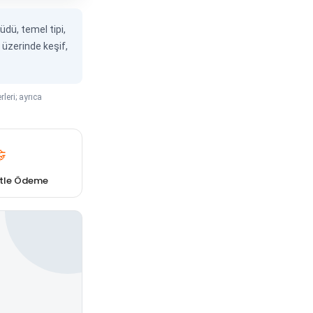
üdü, temel tipi,
a üzerinde keşif,
leri; ayrıca

itle Ödeme