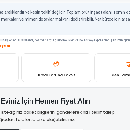
aralıklarıdır ve kesin teklif değildir. Toplam brüt inşaat alanı, zemin et
ün markaları ve mimari detaylar maliyeti değiştirebilir. Net bütçe için ars
neş enerjisi sistemi, resmi harçlar, abonelikler ve belediyeye göre değişen izin gider
eyanı
💳

Kredi Kartına Taksit
Elden Taks
Eviniz İçin Hemen Fiyat Alın
stediğiniz paket bilgilerini göndererek hızlı teklif talep
rudan telefonla bize ulaşabilirsiniz.