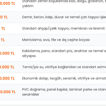
Standart zemin koşullarında kazı, dolgu, grobeton,
0.000 TL
yalıtım
00 TL
Demir, beton, kalıp, duvar ve temel çatı taşıyıcı işler
 TL
Standart ahşap/çelik taşıyıcı, membran ve kiremi
 TL
Mantolama, sıva, file ve dış cephe boyası
Kablolama, pano, standart priz, anahtar ve temel 
0.000 TL
altyapısı
0.000 TL
Temiz/pis su, vitrifiye bağlantıları ve standart ısıtm
0.000 TL
Ekonomik dolap, tezgâh, seramik, vitrifiye ve armat
PVC doğrama, panel kapılar, laminat parke ve stan
0.000 TL
seramikler