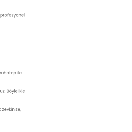
, profesyonel
muhatap ile
z. Böylelikle
 zevkinize,