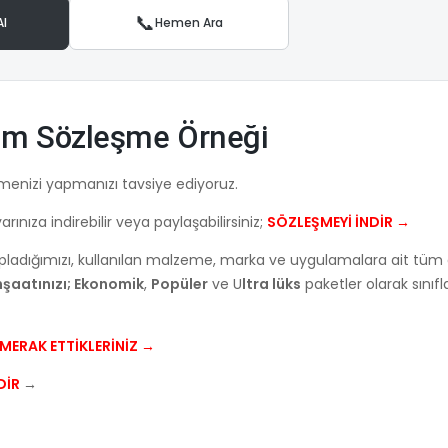
📞
Al
Hemen Ara
pım Sözleşme Örneği
menizi yapmanızı tavsiye ediyoruz.
ınıza indirebilir veya paylaşabilirsiniz;
SÖZLEŞMEYİ İNDİR →
pladığımızı, kullanılan malzeme, marka ve uygulamalara ait tüm 
nşaatınızı; Ekonomik
,
Popüler
ve U
ltra lüks
paketler olarak sınıfl
MERAK ETTİKLERİNİZ →
DİR
→