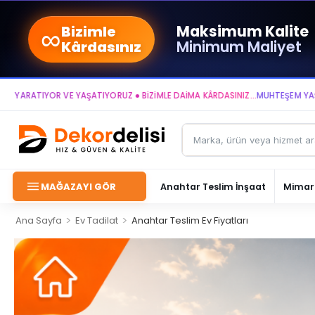
∞
Maksimum Kalite
Bizimle
Minimum Maliyet
Kârdasınız
ATIYOR VE YAŞATIYORUZ ● BİZİMLE DAİMA KÂRDASINIZ...
MUHTEŞEM YAŞAM ALA
MAĞAZAYI GÖR
Anahtar Teslim İnşaat
Mimari
>
>
Ana Sayfa
Ev Tadilat
Anahtar Teslim Ev Fiyatları