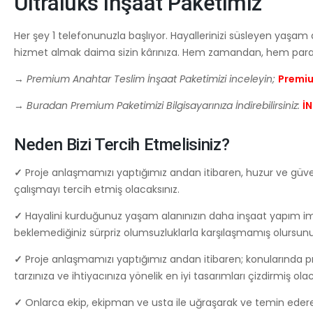
Ultralüks İnşaat Paketimiz
Her şey 1 telefonunuzla başlıyor. Hayallerinizi süsleyen yaşam
hizmet almak daima sizin kârınıza. Hem zamandan, hem par
→
Premium Anahtar Teslim İnşaat Paketimizi inceleyin;
Premi
→
Buradan Premium Paketimizi Bilgisayarınıza İndirebilirsiniz:
İ
Neden Bizi Tercih Etmelisiniz?
✓
Proje anlaşmamızı yaptığımız andan itibaren, huzur ve güven
çalışmayı tercih etmiş olacaksınız.
✓
Hayalini kurduğunuz yaşam alanınızın daha inşaat yapım imal
beklemediğiniz sürpriz olumsuzluklarla karşılaşmamış olursunu
✓
Proje anlaşmamızı yaptığımız andan itibaren; konularında pr
tarzınıza ve ihtiyacınıza yönelik en iyi tasarımları çizdirmiş olac
✓
Onlarca ekip, ekipman ve usta ile uğraşarak ve temin ede