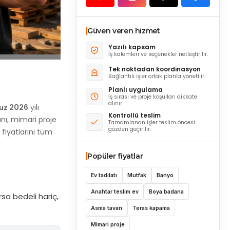
Güven veren hizmet
Yazılı kapsam
İş kalemleri ve seçenekler netleştirilir.
Tek noktadan koordinasyon
Bağlantılı işler ortak planla yönetilir.
Planlı uygulama
İş sırası ve proje koşulları dikkate
alınır.
z 2026
yılı
Kontrollü teslim
nı, mimari proje
Tamamlanan işler teslim öncesi
gözden geçirilir.
fiyatlarını tüm
Popüler fiyatlar
Ev tadilatı
Mutfak
Banyo
Anahtar teslim ev
Boya badana
sa bedeli hariç,
Asma tavan
Teras kapama
Mimari proje