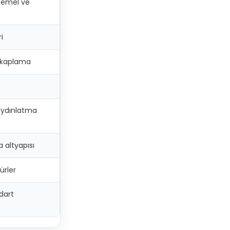
 temel ve
i
t kaplama
aydınlatma
a altyapısı
ürler
dart