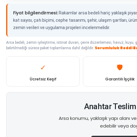
Fiyat bilgilendirmesi:
Rakamlar arsa bedeli hariç yaklaşık piyasa 
kat sayısı, çatı biçimi, cephe tasarımı, şehir, ulaşım şartları, ür
zemin verileri ve uygulama projeleri incelenmelidir.
Arsa bedeli, zemin iyileştirme, istinat duvarı, çevre düzenlemesi, havuz, kuyu, gü
Sorumluluk Reddi B
belirtilmediği sürece paket toplamlarına dahil değildir.
✓
🛡️
Ücretsiz Keşif
Garantili İşçilik
Anahtar Teslim 
Arsa konumu, yaklaşık yapı alanı ve i
edebilir veya doğ