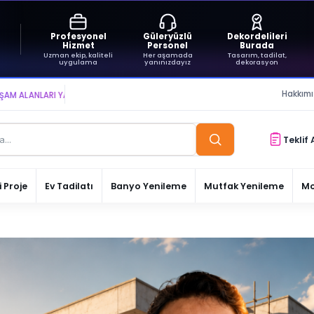
Profesyonel
Güleryüzlü
Dekordelileri
Hizmet
Personel
Burada
Uzman ekip, kaliteli
Her aşamada
Tasarım, tadilat,
uygulama
yanınızdayız
dekorasyon
Hakkım
NLARI YARATIYOR VE YAŞATIYORUZ ● BİZİMLE DAİMA KÂRDASINIZ...
Teklif 
 Proje
Ev Tadilatı
Banyo Yenileme
Mutfak Yenileme
Mo