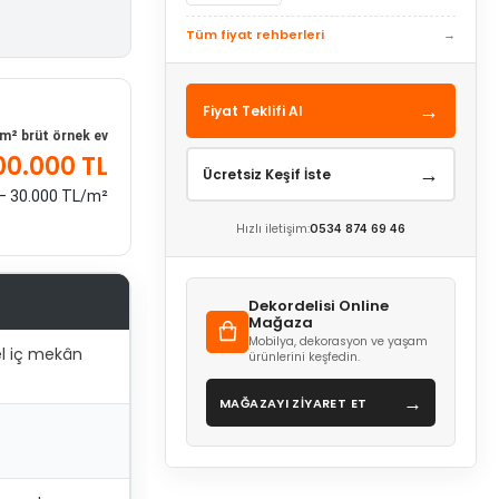
Tüm fiyat rehberleri
→
→
Fiyat Teklifi Al
m² brüt örnek ev
00.000 TL
→
Ücretsiz Keşif İste
 – 30.000 TL/m²
Hızlı iletişim:
0534 874 69 46
Dekordelisi Online
Mağaza
Mobilya, dekorasyon ve yaşam
el iç mekân
ürünlerini keşfedin.
→
MAĞAZAYI ZİYARET ET