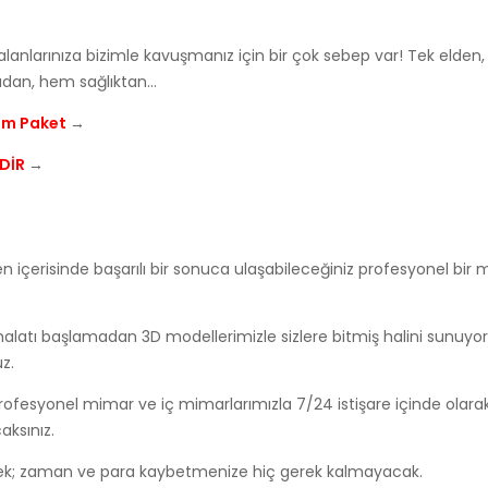
 alanlarınıza bizimle kavuşmanız için bir çok sebep var! Tek elden
adan, hem sağlıktan…
um Paket
→
NDİR
→
 içerisinde başarılı bir sonuca ulaşabileceğiniz profesyonel bir 
atı başlamadan 3D modellerimizle sizlere bitmiş halini sunuyoru
z.
ofesyonel mimar ve iç mimarlarımızla 7/24 istişare içinde olarak
aksınız.
rek; zaman ve para kaybetmenize hiç gerek kalmayacak.