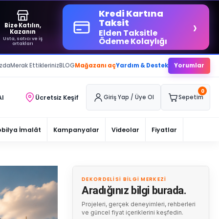
Kredi Kartına
›
Taksit
Bize Katılın,
Elden Taksitle
Kazanın
Usta, satıcı ve iş
Ödeme Kolaylığı
ortakları
ızda
Merak Ettikleriniz
BLOG
Mağazanı aç
Yardım & Destek
Yorumlar
0
Al
Ücretsiz Keşif
Giriş Yap / Üye Ol
Sepetim
bilya İmalât
Kampanyalar
Videolar
Fiyatlar
DEKORDELISI BILGI MERKEZI
Aradığınız bilgi burada.
Projeleri, gerçek deneyimleri, rehberleri
ve güncel fiyat içeriklerini keşfedin.