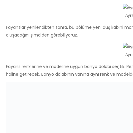
Ayr
Fayanslar yenilendikten sonra, bu bölüme yeni duş kabini monta
oluşacağını şimdiden görebiliyoruz.
Ayr
Fayans renklerine ve modeline uygun banyo dolabı seçtik. Re
haline getirecek. Banyo dolabının yanına aynı renk ve modelde
Ayr
Duvarda yapılı bulunan bu eski kaloriferi söktük. Yerine yeni v
bulunan havalandırma menfezini de sökerek yerine yeni menf
Ayra