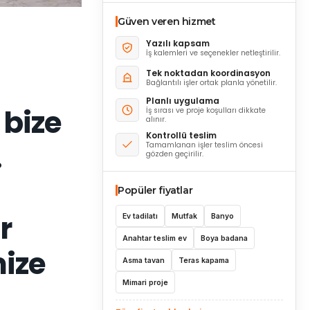
Güven veren hizmet
Yazılı kapsam
İş kalemleri ve seçenekler netleştirilir.
Tek noktadan koordinasyon
Bağlantılı işler ortak planla yönetilir.
Planlı uygulama
 bize
İş sırası ve proje koşulları dikkate
alınır.
Kontrollü teslim
.
Tamamlanan işler teslim öncesi
gözden geçirilir.
Popüler fiyatlar
r
Ev tadilatı
Mutfak
Banyo
Anahtar teslim ev
Boya badana
ize
Asma tavan
Teras kapama
Mimari proje