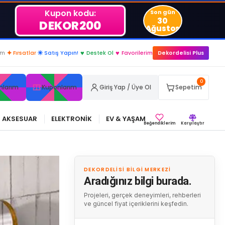
Kupon kodu:
Son gün
30
DEKOR200
Ağustos
im
✦
Fırsatlar
☀
Satış Yapın!
♥
Destek Ol
♥
Favorilerim
Dekordelisi Plus
0
nlarım
Kuponlarım
Giriş Yap / Üye Ol
Sepetim
AKSESUAR
ELEKTRONİK
EV & YAŞAM
Beğendiklerim
Karşılaştır
DEKORDELISI BILGI MERKEZI
Aradığınız bilgi burada.
Projeleri, gerçek deneyimleri, rehberleri
ve güncel fiyat içeriklerini keşfedin.