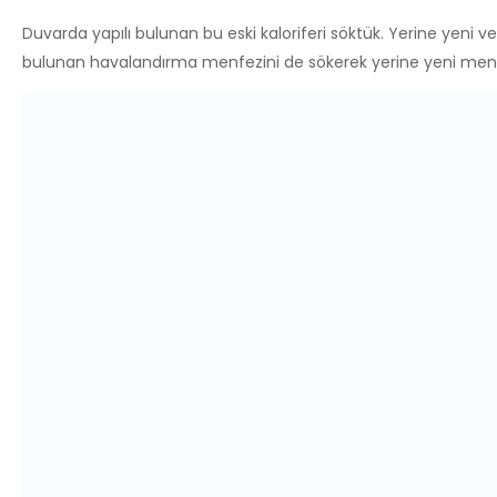
Tüm tesisat yenileme, kırım, hafriyat ve sıva işlerimiz bittikten
tarafından özenle yapıştırılan fayans işçiliğimiz ve fayans mode