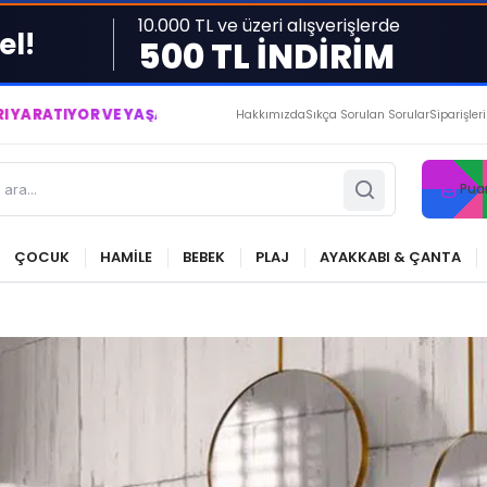
10.000 TL ve üzeri alışverişlerde
el!
500 TL İNDİRİM
 VE YAŞATIYORUZ ● BİZİMLE DAİMA KÂRDASINIZ...
Hakkımızda
Sıkça Sorulan Sorular
Siparişler
Pua
ÇOCUK
HAMİLE
BEBEK
PLAJ
AYAKKABI & ÇANTA