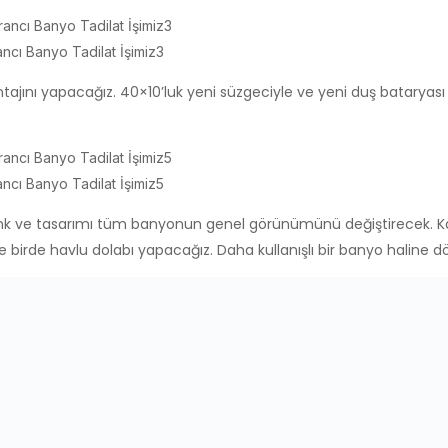
ancı Banyo Tadilat İşimiz3
jını yapacağız. 40×10’luk yeni süzgeciyle ve yeni duş bataryası il
ancı Banyo Tadilat İşimiz5
nk ve tasarımı tüm banyonun genel görünümünü değiştirecek. Kal
 birde havlu dolabı yapacağız. Daha kullanışlı bir banyo haline 
ancı Banyo Tadilat İşimiz1
e şık (beyaz renk) 50 x 90 ölçülerinde havlupan yapacağız. Ayrıca 
ezi takacağız.
ncı Banyo Tadilat İşimiz6