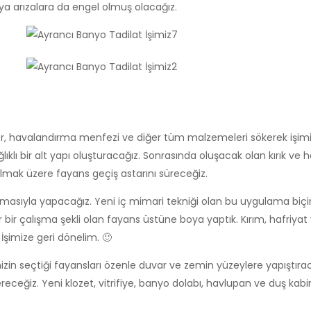
ya arızalara da engel olmuş olacağız.
ifer, havalandırma menfezi ve diğer tüm malzemeleri sökerek işim
ıklı bir alt yapı oluşturacağız. Sonrasında oluşacak olan kırık ve h
lmak üzere fayans geçiş astarını süreceğiz.
masıyla yapacağız. Yeni iç mimari tekniği olan bu uygulama biçi
bir çalışma şekli olan fayans üstüne boya yaptık. Kırım, hafriyat 
İşimize geri dönelim. 🙂
mizin seçtiği fayansları özenle duvar ve zemin yüzeylere yapıştır
receğiz. Yeni klozet, vitrifiye, banyo dolabı, havlupan ve duş kab