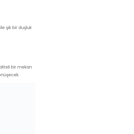
e şık bir duşluk
iteli bir mekan
dönüşecek.
yine yapılı