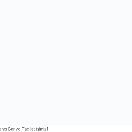
ncı Banyo Tadilat İşimiz8
kapısını beyaz renge boyayarak çalışmamızı tamamlayacağız. Her 
mize başladık
iyoruz. Sonrasında tüm hafriyatları atarak kaba sıva tamiratlarını 
irsiniz.