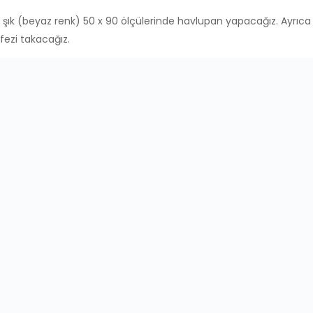
 sonra sıra fayanslarımızı yapıştırmaya geldi. İşinin ehli olan pers
limizi aşağıdaki galerimizde inceleyebilirsiniz.