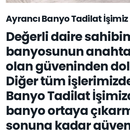
Ayrancı Banyo Tadilat İşimiz
Değerli daire sahib
banyosunun anahtar t
olan güveninden dol
Diğer tüm işlerimizd
Banyo Tadilat İşimiz
banyo ortaya çıkar
sonuna kadar güven