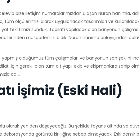
eleyip bize iletişim numaralarımızdan ulaşan Nuran hanımla, adr
a, tüm ölçülerimizi alarak uygulanacak tasarımları ve kullanılac
fiyat teklifimizi sunduk. Tadilatı yapılacak olan banyonun çalışma
ndilerinden müsaademizi aldık. Nuran hanıma anlayışından dolay
a yapmış olduğumuz tüm çalışmaları ve banyonun son şeklini incel
latı için gerekli olan tüm alt yapı, ekip ve ekipmanlara sahip ol
ımızla da….
ı İşimiz (Eski Hali)
 altı olarak yeniden döşeyeceğiz. Bu şekilde fayans altında ve duv
ve dekorasyonda görüntü kirliliğine sebep olmayacak. Eski demir 