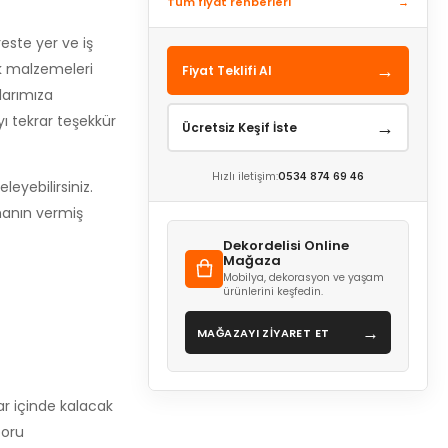
Tüm fiyat rehberleri
→
este yer ve iş
→
ak malzemeleri
Fiyat Teklifi Al
larımıza
ı tekrar teşekkür
→
Ücretsiz Keşif İste
Hızlı iletişim:
0534 874 69 46
eyebilirsiniz.
manın vermiş
Dekordelisi Online
Mağaza
Mobilya, dekorasyon ve yaşam
ürünlerini keşfedin.
→
MAĞAZAYI ZİYARET ET
ar içinde kalacak
boru