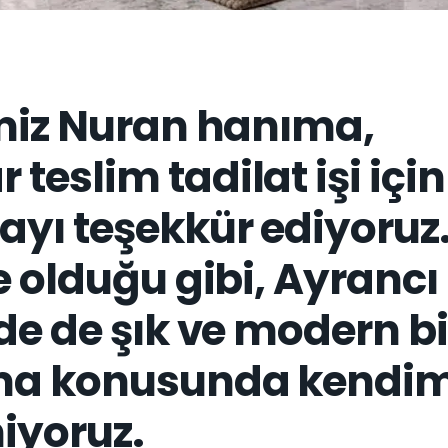
imiz Nuran hanıma,
eslim tadilat işi için
ayı teşekkür ediyoruz
e olduğu gibi, Ayrancı
de de şık ve modern bi
ma konusunda kendim
iyoruz.