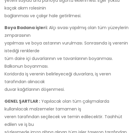
yeterli sayıda ana panoya sigorta eklenmesi. Eğer yoksa
kaçak akım rolesinin
bağlanması ve çalışır hale getirilmesi.
Boya Badana işleri:
Alçı sıvası yapılmış olan tüm yüzeylerin
zımparasının
yapılması ve boya astarının vurulması. Sonrasında iş verenin
istediği renklerde
tüm daire içi duvarlarının ve tavanlarının boyanması.
Balkonun boyanması.
Koridorda iş verenin belirleyeceği duvarlara, iş veren
tarafından alınacak
duvar kağıtlarının döşenmesi.
GENEL ŞARTLAR :
Yapılacak olan tüm çalışmalarda
kullanılacak malzemeler tamamen iş
veren tarafından seçilecek ve temin edilecektir. Taahhüt
edilen ve iş bu
sözleşmede imza altına alınan tüm işler taşeron tarafından