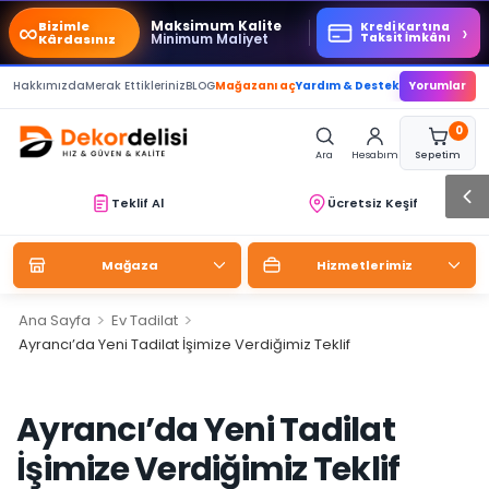
∞
Maksimum Kalite
Bizimle
›
Kredi Kartına
Minimum Maliyet
Taksit İmkânı
Kârdasınız
Hakkımızda
Merak Ettikleriniz
BLOG
Mağazanı aç
Yardım & Destek
Yorumlar
0
Ara
Hesabım
Sepetim
Teklif Al
Ücretsiz Keşif
Mağaza
Hizmetlerimiz
>
>
Ana Sayfa
Ev Tadilat
Ayrancı’da Yeni Tadilat İşimize Verdiğimiz Teklif
Ayrancı’da Yeni Tadilat
İşimize Verdiğimiz Teklif