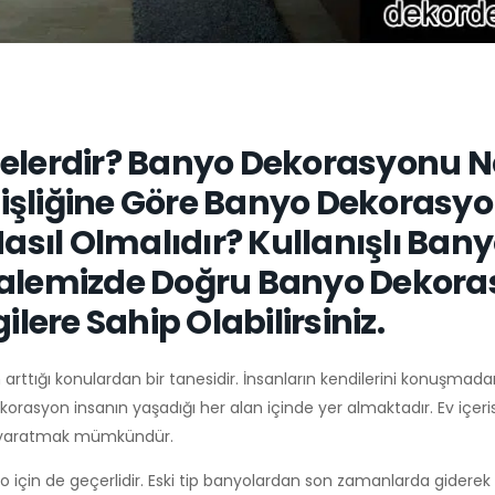
elerdir? Banyo Dekorasyonu N
işliğine Göre Banyo Dekorasyo
ıl Olmalıdır? Kullanışlı Ban
kalemizde Doğru Banyo Dekor
gilere Sahip Olabilirsiniz.
arttığı konulardan bir tanesidir. İnsanların kendilerini konuşmad
korasyon insanın yaşadığı her alan içinde yer almaktadır. Ev içeris
lar yaratmak mümkündür.
 için de geçerlidir. Eski tip banyolardan son zamanlarda giderek