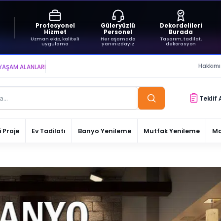
Profesyonel
Güleryüzlü
Dekordelileri
Hizmet
Personel
Burada
Uzman ekip, kaliteli
Her aşamada
Tasarım, tadilat,
uygulama
yanınızdayız
dekorasyon
Hakkım
ARI YARATIYOR VE YAŞATIYORUZ ● BİZİMLE DAİMA KÂRDASINIZ...
Teklif 
 Proje
Ev Tadilatı
Banyo Yenileme
Mutfak Yenileme
Mo