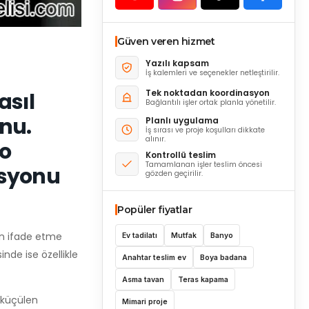
Güven veren hizmet
Yazılı kapsam
İş kalemleri ve seçenekler netleştirilir.
Tek noktadan koordinasyon
asıl
Bağlantılı işler ortak planla yönetilir.
nu.
Planlı uygulama
İş sırası ve proje koşulları dikkate
alınır.
yo
Kontrollü teslim
Tamamlanan işler teslim öncesi
asyonu
gözden geçirilir.
Popüler fiyatlar
an ifade etme
Ev tadilatı
Mutfak
Banyo
inde ise özellikle
Anahtar teslim ev
Boya badana
Asma tavan
Teras kapama
 küçülen
Mimari proje