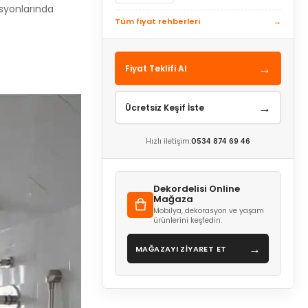
asyonlarında
Tüm fiyat rehberleri
→
→
Fiyat Teklifi Al
→
Ücretsiz Keşif İste
Hızlı iletişim:
0534 874 69 46
Dekordelisi Online
Mağaza
Mobilya, dekorasyon ve yaşam
ürünlerini keşfedin.
→
MAĞAZAYI ZİYARET ET