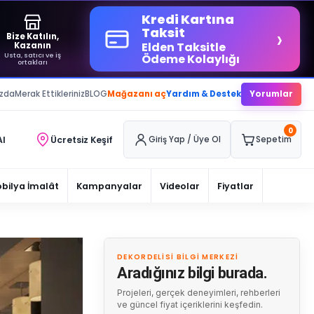
Kredi Kartına
›
Taksit
Bize Katılın,
Elden Taksitle
Kazanın
Usta, satıcı ve iş
Ödeme Kolaylığı
ortakları
ızda
Merak Ettikleriniz
BLOG
Mağazanı aç
Yardım & Destek
Yorumlar
0
Al
Ücretsiz Keşif
Giriş Yap / Üye Ol
Sepetim
bilya İmalât
Kampanyalar
Videolar
Fiyatlar
DEKORDELISI BILGI MERKEZI
Aradığınız bilgi burada.
Projeleri, gerçek deneyimleri, rehberleri
ve güncel fiyat içeriklerini keşfedin.