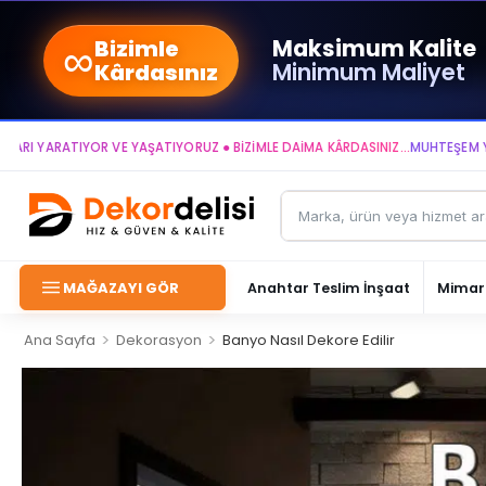
∞
Maksimum Kalite
Bizimle
Minimum Maliyet
Kârdasınız
IYOR VE YAŞATIYORUZ ● BİZİMLE DAİMA KÂRDASINIZ...
MUHTEŞEM YAŞAM ALANL
MAĞAZAYI GÖR
Anahtar Teslim İnşaat
Mimari
>
>
Ana Sayfa
Dekorasyon
Banyo Nasıl Dekore Edilir