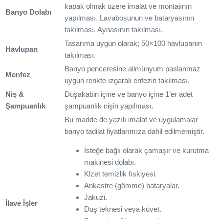
kapak olmak üzere imalat ve montajının
Banyo Dolabı
yapılması. Lavabosunun ve bataryasının
takılması. Aynasının takılması.
Tasarıma uygun olarak; 50×100 havlupanın
Havlupan
takılması.
Banyo penceresine alimünyum paslanmaz
Menfez
uygun renkte ızgaralı enfezin takılması.
Niş &
Duşakabin içine ve banyo içine 1’er adet
Şampuanlık
şampuanlık nişin yapılması.
Bu madde de yazılı imalat ve uygulamalar
banyo tadilat fiyatlarımıza dahil edilmemiştir.
İsteğe bağlı olarak çamaşır ve kurutma
makinesi dolabı.
Klzet temizlik fıskiyesi.
Ankastre (gömme) bataryalar.
Jakuzi.
İlave İşler
Duş teknesi veya küvet.