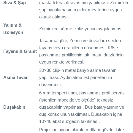
Sıva & Şap
mastarlı terazili sıvasının yapılması. Zeminlere
şap uygulamasının gider meyillerine uygun
olarak atılması.
Yalıtım &
Zeminlere sürme izolasyonun uygulanması.
İzolasyon
Tasarıma göre; Zemin ve duvarlara seçlen
fayans veya granitlerin döşenmesi. Köşe
Fayans & Granit
paslanmaz profillerinin takılması, derzlerinin
uygun renkte verilmesi.
30×30 clip-in metal banyo asma tavanın
Asma Tavan
yapılması. Aydınlatma led panellerinin
döşenmesi.
6 mm temperli cam, paslanmaz profi pervaz
(istenilen modelde ve ölçüde) teknesiz
Duşakabin
duşakabinin yapılması. Duş bataryasının ve
duş konsolunun takılması. Duşakabin içine
10×40 ebat süzgecin takılması.
Projesine uygun olarak; mdflam gövde, lake