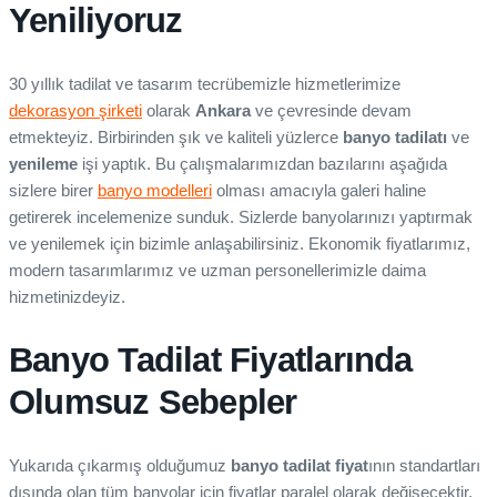
Yeniliyoruz
30 yıllık tadilat ve tasarım tecrübemizle hizmetlerimize
dekorasyon şirketi
olarak
Ankara
ve çevresinde devam
etmekteyiz. Birbirinden şık ve kaliteli yüzlerce
banyo tadilatı
ve
yenileme
işi yaptık. Bu çalışmalarımızdan bazılarını aşağıda
sizlere birer
banyo modelleri
olması amacıyla galeri haline
getirerek incelemenize sunduk. Sizlerde banyolarınızı yaptırmak
ve yenilemek için bizimle anlaşabilirsiniz. Ekonomik fiyatlarımız,
modern tasarımlarımız ve uzman personellerimizle daima
hizmetinizdeyiz.
Banyo Tadilat Fiyatlarında
Olumsuz Sebepler
Yukarıda çıkarmış olduğumuz
banyo tadilat fiyat
ının standartları
dışında olan tüm banyolar için fiyatlar paralel olarak değişecektir.