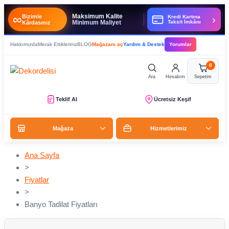
∞
Maksimum Kalite
Bizimle
Kredi Kartına
›
Minimum Maliyet
Taksit İmkânı
Kârdasınız
Hakkımızda
Merak Ettikleriniz
BLOG
Mağazanı aç
Yardım & Destek
Yorumlar
0
Ara
Hesabım
Sepetim
Teklif Al
Ücretsiz Keşif
Mağaza
Hizmetlerimiz
Ana Sayfa
>
Fiyatlar
>
Banyo Tadilat Fiyatları