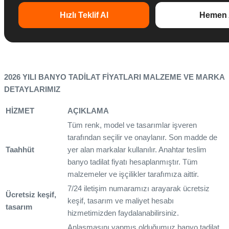
Hızlı Teklif Al
Hemen 
2026 YILI BANYO TADİLAT FİYATLARI MALZEME VE MARKA
DETAYLARIMIZ
HİZMET
AÇIKLAMA
Tüm renk, model ve tasarımlar işveren
tarafından seçilir ve onaylanır. Son madde de
Taahhüt
yer alan markalar kullanılır. Anahtar teslim
banyo tadilat fiyatı hesaplanmıştır. Tüm
malzemeler ve işçilikler tarafımıza aittir.
7/24 iletişim numaramızı arayarak ücretsiz
Ücretsiz keşif,
keşif, tasarım ve maliyet hesabı
tasarım
hizmetimizden faydalanabilirsiniz.
Anlaşmasını yapmış olduğumuz banyo tadilat