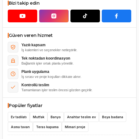
Bizi takip edin
Güven veren hizmet
Yazılı kapsam
İş kalemleri ve seçenekler netleştirilir.
Tek noktadan koordinasyon
Bağlantılı işler ortak planla yönetilir.
Planlı uygulama
İş sırası ve proje koşulları dikkate alınır.
Kontrollü teslim
Tamamlanan işler teslim öncesi gözden geçirilir.
Popüler fiyatlar
Ev tadilatı
Mutfak
Banyo
Anahtar teslim ev
Boya badana
Asma tavan
Teras kapama
Mimari proje