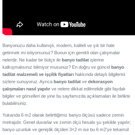
Banyonuzu daha kullanışlı, modern, kaliteli ve şık bir hale
getirmek mi istiyorsunuz? Bunun için gerekli olan çalışmalar
nelerdir. Ne kadar bir bütçe ile
banyo tadilat
işlerine
kalkışmalısınız bilmiyor musunuz? En doğru ve güncel
banyo
tadilat malzemeli ve işçilik fiyatları
hakkında detaylı bilgilerini
sizlere sunuyoruz. Ayrıca
banyo
tadilat
ve
dekorasyon
çalışmaları
nasıl yapılır
ve nelere dikkat edilmelidir gibi faydalı
bilgiler ve görselleri de yine bu sayfamızda açıklamaları ile birlikte
bulabilirsiniz.
Yukarıda 6 m2 olarak belirttiğimiz banyo ölçüsü sadece zemin
metrajıdır. Genel duvarlar ve zemin ölçü hesabı şu şekilde yapılır;
banyo uzunluk ve genişlik ölçüleri 3×2 m ise bu 6 m2’ye tekamül