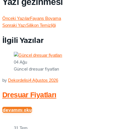
Yazı gezinmesi
Önceki Yazılar
Fayans Boyama
Sonraki Yazı
Silikon Temizliği
İlgili Yazılar
04
Ağu
Güncel dresuar fiyatları
by
Dekordelisi
4 Ağustos 2026
Dresuar Fiyatları
devamını oku
31
Tem