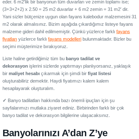
eder. 6 m2’lik bir banyonun tüm duvarları ve zemin toplamı ise;
(3+3+2+2) x 2.50 = 25 m2 duvarlar + 6 m2 zemin = 31 m2′ dir.
Yani sizler bütçenize uygun olan fayans kalebodur malzemesini 31
m2 olarak almalısınız. Bizim aşağıda çıkardığımız listeye fayans
malzeme gideri dahil edilmemiştir. Çünkü yüzlerce farklı
fayans
fiyatları
yüzlerce farklı
fayans modelleri
bulunmaktadır. Bizler bu
seçimi müşterimize bırakıyoruz.
Liste haline getirdiğimiz tüm bu
banyo tadilat ve
dekorasyon
işlerini sizlerde yaptırmayı planlıyorsanız, yaklaşık
bir
maliyet hesabı
çıkarmak için şimdi bir
fiyat listesi
oluşturabiliriz demektir. Haydi fiyatımızı kalem kalem
hesaplayarak oluşturalım.
✓
Banyo tadilatları hakkında bazı önemli ipuçları için şu
sayfalarımızı mutlaka ziyaret ediniz. Birbirinden farklı bir çok
banyo tadilat ve dekorasyon bilgilerine ulaşacaksınız.
Banyolarınızı A’dan Z’ye