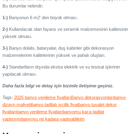
Bu durumlar nelerdir;
1-)
Banyonun 6 m2′ den büyük olması.
2-)
Kullanılacak olan fayans ve seramik malzemesinin kalitesinin
yüksek olması.
3-)
Banyo dolabı, bataryalar, duş kabinler gibi dekorasyon
malzemelerinin kalitelerinin yüksek ve pahalı oluşları.
4-)
Standartların dışında ekstra elektrik ve su tesisat işlerinin
yapılacak olması.
Daha fazla bilgi ve detay için bizimle iletişime geçiniz.
Tags:
2025 banyo yenileme fiyatları
Banyo dekorasyonları
banyo
dizayn maliyeti
banyo tadilatı işçilik fiyat
banyo tuvalet dekor
fiyatları
banyo yenileme fiyatları
banyomu kaça tadilat
yaptırırım
banyoyu ne kadara yaptırabilirim