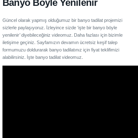
Banyo Böyle Yenilenir
Güncel olarak yapmış olduğumuz bir banyo tadilat projemizi
sizlerle paylaşıyoruz. İzleyince sizde ‘işte bir banyo böyle
yenilenir’ diyebileceğiniz videomuz. Daha fazlası için bizimle
iletişime geçiniz. Sayfamızın devamın ücretsiz keşif talep
formumuzu doldurarak banyo tadilatınız için fiyat teklifimizi
alabilirsiniz. İşte banyo tadilat videomuz.