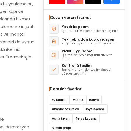
ıdı uygulamaları,
apen kapı ve
Güven veren hizmet
malarında hizmet
antolama ve inşaat
Yazılı kapsam
İş kalemleri ve seçenekler netleştirilir.
lat ve montaj
Tek noktadan koordinasyon
şlerinizi de uygun
Bağlantılı işler ortak planla yönetilir.
kli ilkemiz
Planlı uygulama
İş sırası ve proje koşulları dikkate
ler üretmek için
alınır.
Kontrollü teslim
Tamamlanan işler teslim öncesi
gözden geçirilir.
Popüler fiyatlar
Ev tadilatı
Mutfak
Banyo
Anahtar teslim ev
Boya badana
pe,
Asma tavan
Teras kapama
pe, dekorasyon
Mimari proje