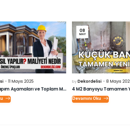
08
MAY
si
11 Mayıs 2025
Dekordelisi
8 Mayıs 202
by
Lüks Villa Yapım Aşamaları ve Toplam Maliyeti
4 M2 Banyoyu Tamamen Ye
ku
Devamını Oku