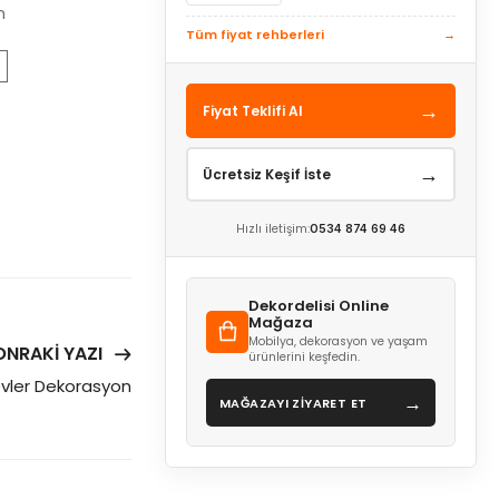
n
Tüm fiyat rehberleri
→
→
Fiyat Teklifi Al
→
Ücretsiz Keşif İste
Hızlı iletişim:
0534 874 69 46
Dekordelisi Online
Mağaza
Mobilya, dekorasyon ve yaşam
ONRAKI YAZI
ürünlerini keşfedin.
evler Dekorasyon
→
MAĞAZAYI ZİYARET ET