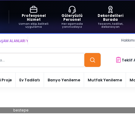
Profesyonel
Güleryüzlü
Dekordelileri
Hizmet
Personel
Burada
Uzman ekip, kaliteli
Her aşamada
Tasarım, tadilat,
uygulama
yanınızdayız
dekorasyon
Hakkım
LANLARI YARATIYOR VE YAŞATIYORUZ ● BİZİMLE DAİMA KÂRDASINIZ...
Teklif 
 Proje
Ev Tadilatı
Banyo Yenileme
Mutfak Yenileme
Mo
bestepe