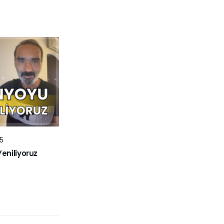
5
niliyoruz