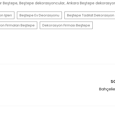
lar Beştepe, Beştepe dekorasyoncular, Ankara Beştepe dekorasyo
 Işleri
Beştepe Ev Deorasyonu
Beştepe Tadilat Dekorasyon
on Firmaları Beştepe
Dekorasyon Firması Beştepe
S
Bahçeli