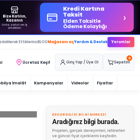
Kredi Kartına
›
Taksit
Bize Katılın,
Elden Taksitle
Kazanın
Usta, satıcı ve iş
Ödeme Kolaylığı
ortakları
ızda
Merak Ettikleriniz
BLOG
Mağazanı aç
Yardım & Destek
Yorumlar
0
Al
Ücretsiz Keşif
Giriş Yap / Üye Ol
Sepetim
bilya İmalât
Kampanyalar
Videolar
Fiyatlar
DEKORDELISI BILGI MERKEZI
Aradığınız bilgi burada.
Projeleri, gerçek deneyimleri, rehberleri
ve güncel fiyat içeriklerini keşfedin.