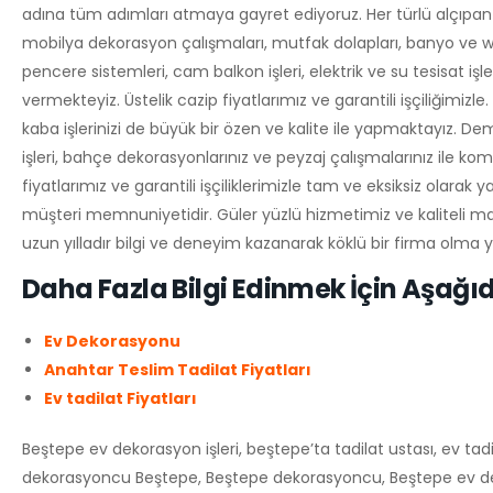
adına tüm adımları atmaya gayret ediyoruz. Her türlü alçıpan 
mobilya dekorasyon çalışmaları, mutfak dolapları, banyo ve wc
pencere sistemleri, cam balkon işleri, elektrik ve su tesisat iş
vermekteyiz. Üstelik cazip fiyatlarımız ve garantili işçiliğimiz
kaba işlerinizi de büyük bir özen ve kalite ile yapmaktayız. De
işleri, bahçe dekorasyonlarınız ve peyzaj çalışmalarınız ile k
fiyatlarımız ve garantili işçiliklerimizle tam ve eksiksiz olarak
müşteri memnuniyetidir. Güler yüzlü hizmetimiz ve kaliteli m
uzun yılladır bilgi ve deneyim kazanarak köklü bir firma olma y
Daha Fazla Bilgi Edinmek İçin Aşağıd
Ev Dekorasyonu
Anahtar Teslim Tadilat Fiyatları
Ev tadilat Fiyatları
Beştepe ev dekorasyon işleri, beştepe’ta tadilat ustası, ev ta
dekorasyoncu Beştepe, Beştepe dekorasyoncu, Beştepe ev de