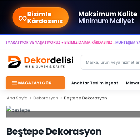
∞
Maksimum Kalite
Bizimle
Minimum Maliyet
Kârdasınız
ARATIYOR VE YAŞATIYORUZ ● BİZİMLE DAİMA KÂRDASINIZ...
MUHTEŞEM YAŞAM A
MAĞAZAYI GÖR
Anahtar Teslim İnşaat
Mimari
>
>
Ana Sayfa
Dekorasyon
Beştepe Dekorasyon
Beştepe Dekorasyon