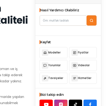
n
Nasıl Yardımcı Olabiliriz
liteli
Keşfet
Modeller
Fiyatlar
Yorumlar
Videolar
kipman ve iş
ı takip ederek
Tavsiyeler
Hizmetler
kadar yakınız.
Bizi takip edin
imaride yapılan
 sunabilmek