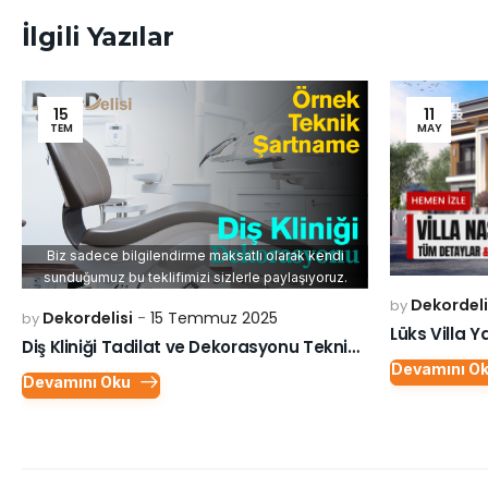
İlgili Yazılar
15
11
TEM
MAY
Biz sadece bilgilendirme maksatlı olarak kendi
sunduğumuz bu teklifimizi sizlerle paylaşıyoruz.
Dekordeli
by
Dekordelisi
15 Temmuz 2025
by
Diş Kliniği Tadilat ve Dekorasyonu Teknik Şartnamesi
Devamını O
Devamını Oku