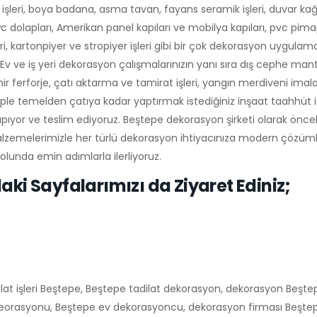
işleri, boya badana, asma tavan, fayans seramik işleri, duvar kağ
 dolapları, Amerikan panel kapıları ve mobilya kapıları, pvc pim
leri, kartonpiyer ve stropiyer işleri gibi bir çok dekorasyon uygula
le. Ev ve iş yeri dekorasyon çalışmalarınızın yanı sıra dış cephe m
mir ferforje, çatı aktarma ve tamirat işleri, yangın merdiveni ima
omple temelden çatıya kadar yaptırmak istediğiniz inşaat taahhüt i
 yapıyor ve teslim ediyoruz. Beştepe dekorasyon şirketi olarak önceli
alzemelerimizle her türlü dekorasyon ihtiyacınıza modern çözüm
olunda emin adımlarla ilerliyoruz.
aki Sayfalarımızı da Ziyaret Ediniz;
dilat işleri Beştepe, Beştepe tadilat dekorasyon, dekorasyon Beşte
orasyonu, Beştepe ev dekorasyoncu, dekorasyon firması Beşte