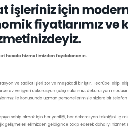
t işleriniz için moder
mik fiyatlarımız ve ka
zmetinizdeyiz.
iyet hesabı hizmetimizden faydalananın.
syon ve tadilat işleri zor ve meşakatli bir iştir. Tecrübe, ekip, e
zlerce ev ve işyeri dekorasyon çalışmalarımız, dekorasyon modasın
larımız ile konusunda uzman personellerimizle sizlere bir telefon 
pıya sahip olmak için her yeniliği, her dekorasyon tekniğini, iç m
jik gelişmeleri elimizden geldiğince takip ederek daha iyi hizmet