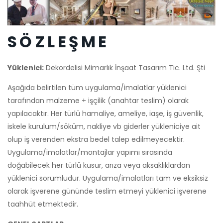
S Ö Z L E Ş M E
Yüklenici:
Dekordelisi Mimarlık İnşaat Tasarım Tic. Ltd. Şti
Aşağıda belirtilen tüm uygulama/imalatlar yüklenici
tarafından malzeme + işçilik (anahtar teslim) olarak
yapılacaktır. Her türlü hamaliye, ameliye, iaşe, iş güvenlik,
iskele kurulum/söküm, nakliye vb giderler yükleniciye ait
olup iş verenden ekstra bedel talep edilmeyecektir.
Uygulama/imalatlar/montajlar yapımı sırasında
doğabilecek her türlü kusur, arıza veya aksaklıklardan
yüklenici sorumludur. Uygulama/imalatları tam ve eksiksiz
olarak işverene gününde teslim etmeyi yüklenici işverene
taahhüt etmektedir.