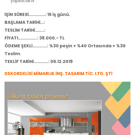
yapılacaktır.
İŞİN SÜRESİ……………: 15 İş günü.
BAŞLAMA TARİHİ…:
TESLİM TARİHİ……..:
FİYATI……………..: 38.000.- TL
ÖDEME ŞEKLİ………….: %30 peşin + %40 Ortasında + %30
Teslim.
TEKLİF TARİHİ………….: 05.12.2019
DEKORDELİSİ MİMARLIK İNŞ. TASARIM TİC. LTD. ŞTİ