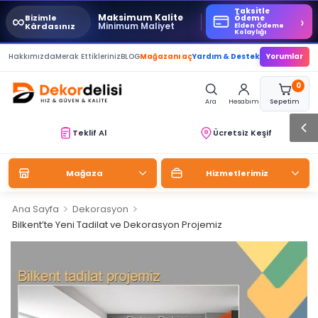
Taksitle
∞
Maksimum Kalite
Bizimle
›
Ödeme
Minimum Maliyet
Kârdasınız
Elden Ödeme
Kolaylığı
Hakkımızda
Merak Ettikleriniz
BLOG
Mağazanı aç
Yardım & Destek
Yorumlar
0
Ara
Hesabım
Sepetim
Teklif Al
Ücretsiz Keşif
Mağaza
Hizmetlerimiz
>
>
Ana Sayfa
Dekorasyon
Bilkent’te Yeni Tadilat ve Dekorasyon Projemiz