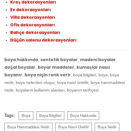
Kreş dekorasyonları
Ev dekorasyonları
Villa dekorasyonları
Ofis dekorasyonları
Bahçe dekorasyonları
Düğün salonu dekorasyonları
boya hakkında
sentetik boyalar
madeni boyalar
,
,
,
doğal boyalar
boyar maddeler
kumaşlar nasıl
,
,
boyanır
boya niçin renk verir
,
, boya bilgileri, boya, boya
nedir, boya nelerden oluşur, boya nasıl üretilir, boya hammaddesi
nedir, boyaların kullanım alanları, boyanın tarihçesi
Tags:
Boya
Boya Bilgileri
Boya Hakkında
Boya Hammaddesi Nedir
Boya Nasıl Üretilir
Boya Nedir