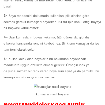
istenen renk, kumaş bir makineden geçirilerek onun üzerine
basılır.
3-
Boya maddesini dokumada kullanılan iplik cinsine göre
seçmek gerekir kumaşları boyarken. Bir tür ipin kabul ettiği boyayı
bir başkası kabul etmez.
4-
Bazı kumaşların boyası yıkama, ütü, güneş vb. gibi dış
etkenler karşısında rengini kaybetmez. Bir kısım kumaşlar da ise
tam tersi olarak solar.
5-
Kullanılacak olan boyaların bu bakımdan boyanacak
maddelere uygun özellikte olması gerekir. Örneğin ipek ya
da yüne solmaz bir renk veren boya suni elyaf ya da pamuklu bir
kumaşa vurulursa iyi sonuç vermez.
kumaşlar nasıl boyanır
Boyar Maddeler Kaça Ayrılır