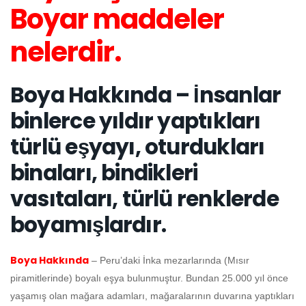
Boyar maddeler
nelerdir.
Boya Hakkında – İnsanlar
binlerce yıldır yaptıkları
türlü eşyayı, oturdukları
binaları, bindikleri
vasıtaları, türlü renklerde
boyamışlardır.
Boya Hakkında
– Peru’daki İnka mezarlarında (Mısır
piramitlerinde) boyalı eşya bulunmuştur. Bundan 25.000 yıl önce
yaşamış olan mağara adamları, mağaralarının duvarına yaptıkları