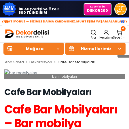
Kupon kodu:
Son gün
Fırsat
İlk Alışverişine Özel!
Günleri
30
DEKOR200
Ağustos
500 TL İNDİRİM
1-30 Ağustos
»
«
ŞATIYORUZ — BİZİMLE DAİMA KÂRDASINIZ.
MUHTEŞEM YAŞAM ALANLARI YARAT
0
Ara
Hesabım
Sepetim
Mağaza
Hizmetlerimiz
>
>
Ana Sayfa
Dekorasyon
Cafe Bar Mobilyaları
bar mobilyaları
Cafe Bar Mobilyaları
Cafe Bar Mobilyaları
– Bar mobilya