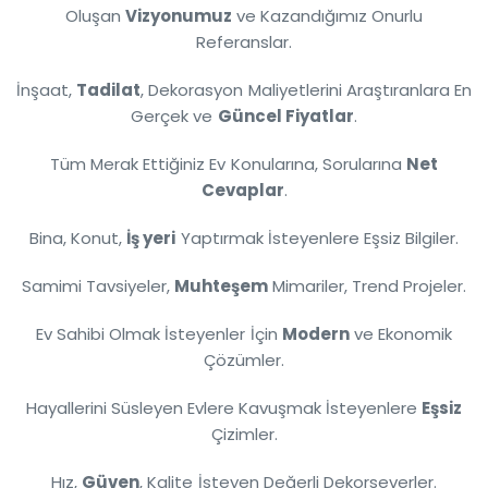
Oluşan
Vizyonumuz
ve Kazandığımız Onurlu
Referanslar.
İnşaat,
Tadilat
, Dekorasyon Maliyetlerini Araştıranlara En
Gerçek ve
Güncel Fiyatlar
.
Tüm Merak Ettiğiniz Ev Konularına, Sorularına
Net
Cevaplar
.
Bina, Konut,
İş yeri
Yaptırmak İsteyenlere Eşsiz Bilgiler.
Samimi Tavsiyeler,
Muhteşem
Mimariler, Trend Projeler.
Ev Sahibi Olmak İsteyenler İçin
Modern
ve Ekonomik
Çözümler.
Hayallerini Süsleyen Evlere Kavuşmak İsteyenlere
Eşsiz
Çizimler.
Hız,
Güven
, Kalite İsteyen Değerli Dekorseverler.