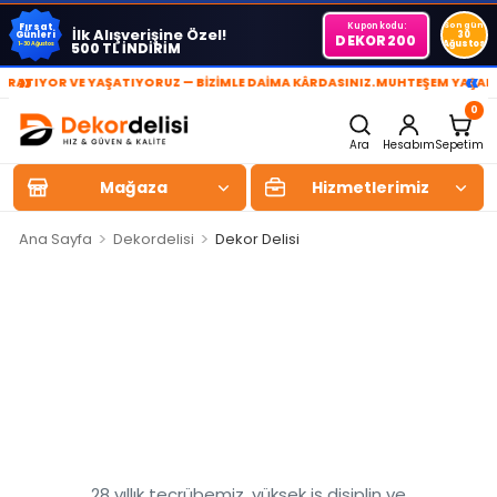
Kupon kodu:
Son gün
Fırsat
İlk Alışverişine Özel!
Günleri
30
DEKOR200
Ağustos
500 TL İNDİRİM
1-30 Ağustos
»
«
IYOR VE YAŞATIYORUZ — BİZİMLE DAİMA KÂRDASINIZ.
MUHTEŞEM YAŞAM ALAN
0
Ara
Hesabım
Sepetim
Mağaza
Hizmetlerimiz
>
>
Ana Sayfa
Dekordelisi
Dekor Delisi
Dekordelisi'ne
HOŞGELDİNİZ
28 yıllık tecrübemiz, yüksek iş disiplin ve