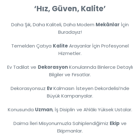
‘Hız, Güven, Kalite’
Daha Şık, Daha Kaliteli, Daha Modern
Mekânlar
İçin
Buradayız!
Temelden Çatıya
Kalite
Arayanlar İçin Profesyonel
Hizmetler.
Ev Tadilat ve
Dekorasyon
Konularında Binlerce Detaylı
Bilgiler ve Fırsatlar.
Dekorasyonsuz
Ev
Kalmasın İsteyen Dekordelisi’nde
Büyük Kampanyalar.
Konusunda
Uzman
, İş Disiplin ve Ahlâkı Yüksek Ustalar.
Daima İleri Misyonumuzla Sahiplendiğimiz
Ekip
ve
Ekipmanlar.