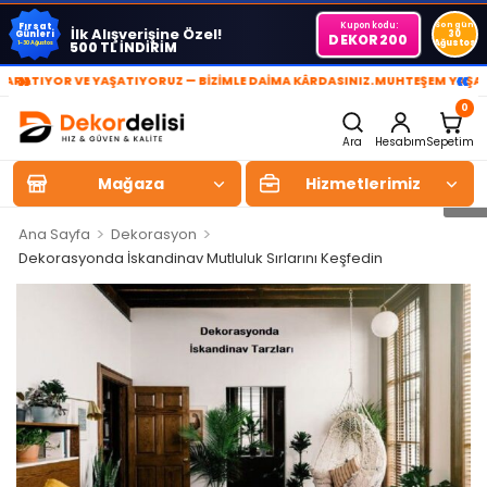
Kupon kodu:
Son gün
Fırsat
İlk Alışverişine Özel!
Günleri
30
DEKOR200
Ağustos
500 TL İNDİRİM
1-30 Ağustos
»
«
IYOR VE YAŞATIYORUZ — BİZİMLE DAİMA KÂRDASINIZ.
MUHTEŞEM YAŞAM ALAN
0
Ara
Hesabım
Sepetim
Mağaza
Hizmetlerimiz
>
>
Ana Sayfa
Dekorasyon
Dekorasyonda İskandinav Mutluluk Sırlarını Keşfedin