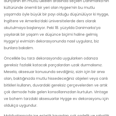
dünyanın en mutlu ülkeleri arasında seçilen Danimarka’nın
kültüründe önemli bir yeri olan Hygee’nin bu mutlu
yaşamda öyle büyük bir payı olduğu düşünülüyor ki Hygge,
İngiltere ve Amerika’daki üniversitelerde ders olarak
okutulmaya başlanıyor. Peki 18. yüzyılda Danimarka’ya
yayılarak bir yaşam ve düşünce biçimi haline gelmiş
Hygge’yi evimizin dekorasyonunda nasıl uygularız, biz
bunlara bakalım.
Öncelikle bu tarzı dekorasyonda uygularken odanıza
gereksiz fazlalık katacak parçalardan uzak durmalısınız.
Mesela, aksesuar konusunda sevdiğiniz, sizin için bir anısı
olan, baktığınızda mutlu hissedeceğiniz objeleri veya canlı
bitkileri kullanın, duvardaki gereksiz çerçevelerden ve artık
çok demode hale gelen konsollarınızdan kurtulun. Vintage
ve bohem tarzdaki aksesuarlar Hygge ev dekorasyonu için
oldukça uygundur.
Mobilyalarınızda ise estetik kaygıdan çok sadelik ve rahatlık