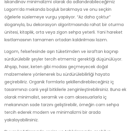
İskandinav minimalizmi olarak da adlandırabileceğimiz
Lagom’da mekanda boşluk bırakmaya ve onu seçkin
öğelerle süslemeye vurgu yapılıyor. “Az daha çoktur”
sloganıyla, bu dekorasyon algoritmasında rahat bir oturma
ünitesi, kitaplık, orta veya zigon sehpa yeterli. Yani hareket
kısıtlamasının tamamen ortadan kaldırılması lazım.
Lagom, felsefesinde aşırı tüketimden ve israftan kaçınıp
sürdürülebilir şeyler tercih etmemiz gerektiği düşünülüyor.
Ahşap, hasır, keten gibi modası geçmeyecek doğal
malzemelere yönlenerek bu sürdürülebilirliği hayata
geçirebiliriz. Organik formlarla şekillendirebileceğiniz iç
tasarımınızı canlı yeşil bitkilerle zenginleştirebilirsiniz. Buna ek
olarak minimalist, seramik ve cam aksesuarlarla iç
mekanınızın sade tarzını geliştirebilir, örneğin cam sehpa
tercih ederek modern ve minimalizmi bir arada
yakalayabilirsiniz.