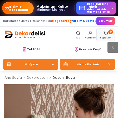
Kredi Kartına
∞
Maksimum Kalite
Bizimle
›
Taksit
Minimum Maliyet
Kârdasınız
Elden Taksitle
Ödeme Kolaylığı
Hakkımızda
Merak Ettikleriniz
BLOG
Mağazanı aç
Yardım & Destek
Yorumlar
0
Ara
Hesabım
Sepetim
Teklif Al
Ücretsiz Keşif
Mağaza
Hizmetlerimiz
>
>
Ana Sayfa
Dekorasyon
Desenli Boya