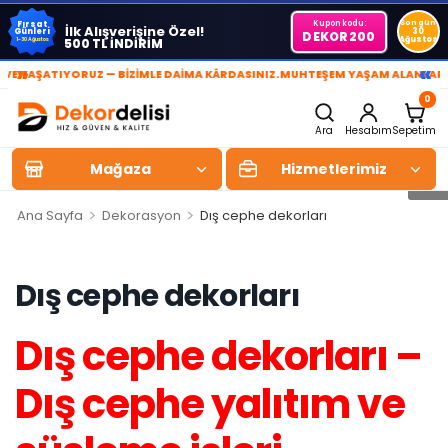
Kupon kodu:
Son gün
Fırsat
İlk Alışverişine Özel!
Günleri
30
DEKOR200
Ağustos
500 TL İNDİRİM
1-30 Ağustos
»
«
AŞATIYORUZ — BİZİMLE DAİMA KÂRDASINIZ.
MUHTEŞEM YAŞAM ALANLARI YAR
0
Ara
Hesabım
Sepetim
Mağaza
Hizmetlerimiz
>
>
Ana Sayfa
Dekorasyon
Dış cephe dekorları
Dış cephe dekorları
Dış cephe dekorları –
Dış cephe yalıtım ve