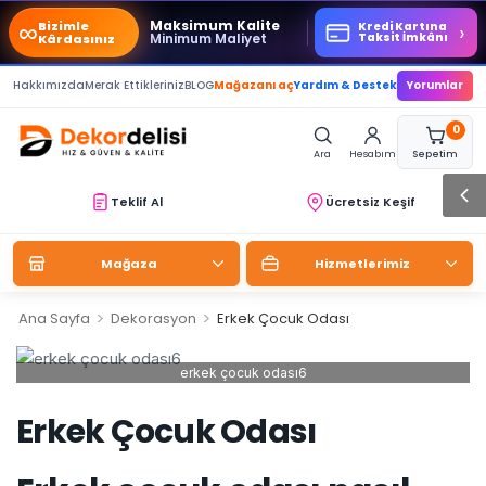
∞
Maksimum Kalite
Bizimle
›
Kredi Kartına
Minimum Maliyet
Taksit İmkânı
Kârdasınız
Hakkımızda
Merak Ettikleriniz
BLOG
Mağazanı aç
Yardım & Destek
Yorumlar
0
Ara
Hesabım
Sepetim
Teklif Al
Ücretsiz Keşif
Mağaza
Hizmetlerimiz
>
>
Ana Sayfa
Dekorasyon
Erkek Çocuk Odası
erkek çocuk odası6
Erkek Çocuk Odası