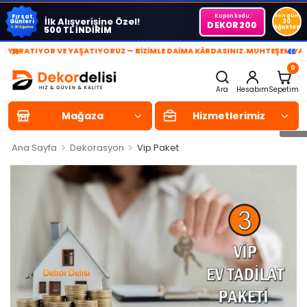
Kupon kodu:
Son gün
Fırsat
İlk Alışverişine Özel!
Günleri
30
DEKOR200
Ağustos
500 TL İNDİRİM
1-30 Ağustos
»
«
RATIYOR VE YAŞATIYORUZ — BİZİMLE DAİMA KÂRDASINIZ.
MUHTEŞEM YAŞAM 
0
Ara
Hesabım
Sepetim
Mağaza
Hizmetlerimiz
>
>
Ana Sayfa
Dekorasyon
Vip Paket