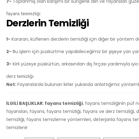
7-
Toplanmış olan karışımı bir süngerle alın ve fayansları güze
fayans teemizliği
Derzlerin Temizliği
1-
Kararan, küflenen derzlerin temizliği için diğer bir yöntem de
2-
Bu işlem için püskürtme yapabileceğimiz bir şişeye yarı yarı
3-
Kirli yüzeye püskürtün, arkasından diş fırçası yardımıyla iyi
derz temizliği
Not:
Fayanslarda bulunan kirler yukarıda anlattığımız yönteml
İLGİLİ BAŞLIKLAR: fayans temizliği
, fayans temizliğinin püf n
fayansları, fayans, fayans temizliği, fayans ve derz temizliği, 
temizliği, fayans temizleme yöntemleri, deterjanla fayans temi
temizlenir