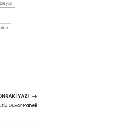
leyici
aları
ONRAKI YAZI
tlu Duvar Paneli