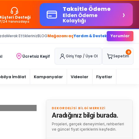
Taksitle Ödeme
›
Elden Ödeme
Müşteri Desteği
Kolaylığı
7/24 Yanınızdayız
ızda
Merak Ettikleriniz
BLOG
Mağazanı aç
Yardım & Destek
Yorumlar
0
Al
Ücretsiz Keşif
Giriş Yap / Üye Ol
Sepetim
bilya İmâlat
Kampanyalar
Videolar
Fiyatlar
DEKORDELISI BILGI MERKEZI
Aradığınız bilgi burada.
Projeleri, gerçek deneyimleri, rehberleri
ve güncel fiyat içeriklerini keşfedin.