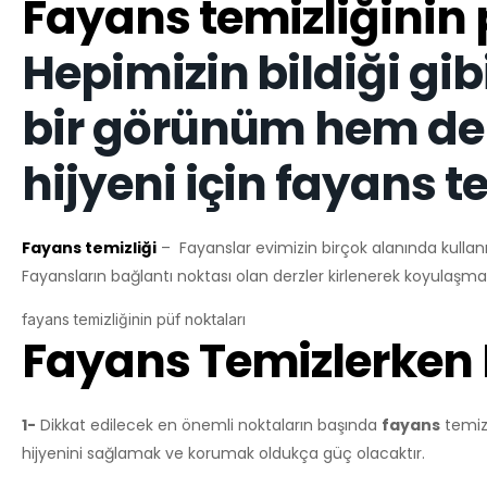
Fayans temizliğinin 
Hepimizin bildiği gi
bir görünüm hem de
hijyeni için fayans t
Fayans temizliği
– Fayanslar evimizin birçok alanında kullan
Fayansların bağlantı noktası olan derzler kirlenerek koyulaşma
fayans temizliğinin püf noktaları
Fayans Temizlerken D
1-
Dikkat edilecek en önemli noktaların başında
fayans
temizl
hijyenini sağlamak ve korumak oldukça güç olacaktır.