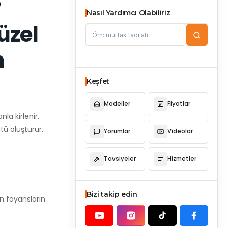
?
Nasıl Yardımcı Olabiliriz
üzel
n
Keşfet
Modeller
Fiyatlar
la kirlenir.
tü oluşturur.
Yorumlar
Videolar
Tavsiyeler
Hizmetler
Bizi takip edin
n fayansların