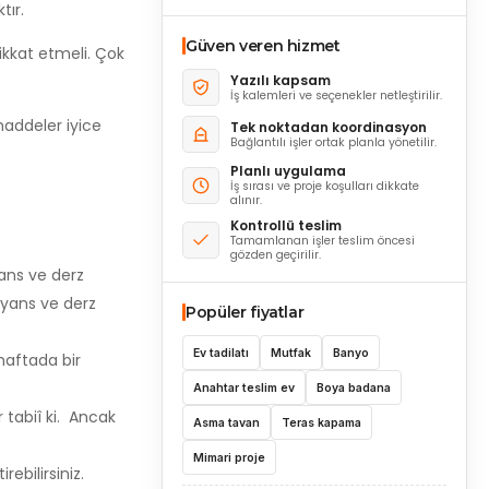
tır.
Güven veren hizmet
kkat etmeli. Çok
Yazılı kapsam
İş kalemleri ve seçenekler netleştirilir.
maddeler iyice
Tek noktadan koordinasyon
Bağlantılı işler ortak planla yönetilir.
Planlı uygulama
İş sırası ve proje koşulları dikkate
alınır.
Kontrollü teslim
Tamamlanan işler teslim öncesi
gözden geçirilir.
ans ve derz
ayans ve derz
Popüler fiyatlar
Ev tadilatı
Mutfak
Banyo
haftada bir
Anahtar teslim ev
Boya badana
 tabiî ki. Ancak
Asma tavan
Teras kapama
Mimari proje
ebilirsiniz.