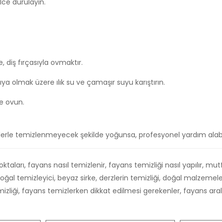
lce durulayın.
, diş fırçasıyla ovmaktır.
ya olmak üzere ılık su ve çamaşır suyu karıştırın.
ce ovun.
erle temizlenmeyecek şekilde yoğunsa, profesyonel yardım alabili
oktaları, fayans nasıl temizlenir, fayans temizliği nasıl yapılır, m
doğal temizleyici, beyaz sirke, derzlerin temizliği, doğal malzemel
zliği, fayans temizlerken dikkat edilmesi gerekenler, fayans arala