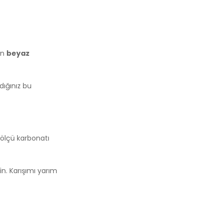
an
beyaz
dığınız bu
 ölçü karbonatı
in. Karışımı yarım