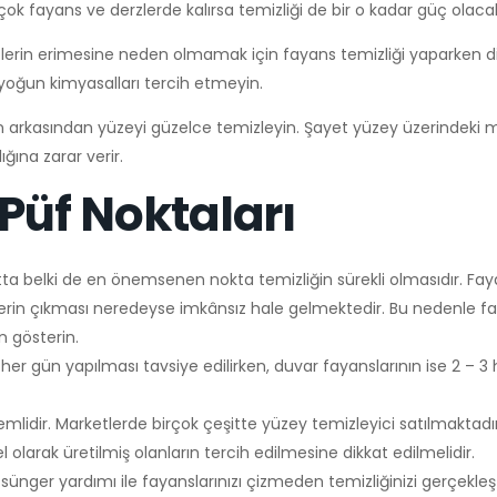
 çok fayans ve derzlerde kalırsa temizliği de bir o kadar güç olacak
erin erimesine neden olmamak için fayans temizliği yaparken di
 yoğun kimyasalları tercih etmeyin.
n arkasından yüzeyi güzelce temizleyin. Şayet yüzey üzerindeki 
ına zarar verir.
Püf Noktaları
ta belki de en önemsenen nokta temizliğin sürekli olmasıdır. Fay
kelerin çıkması neredeyse imkânsız hale gelmektedir. Bu nedenle f
 gösterin.
er gün yapılması tavsiye edilirken, duvar fayanslarının ise 2 – 3 
lidir. Marketlerde birçok çeşitte yüzey temizleyici satılmaktadır
l olarak üretilmiş olanların tercih edilmesine dikkat edilmelidir.
ünger yardımı ile fayanslarınızı çizmeden temizliğinizi gerçekleştir