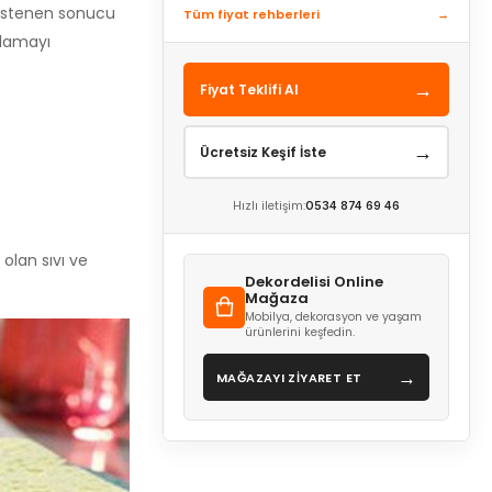
r istenen sonucu
Tüm fiyat rehberleri
→
ulamayı
→
Fiyat Teklifi Al
→
Ücretsiz Keşif İste
Hızlı iletişim:
0534 874 69 46
olan sıvı ve
Dekordelisi Online
Mağaza
Mobilya, dekorasyon ve yaşam
ürünlerini keşfedin.
→
MAĞAZAYI ZİYARET ET