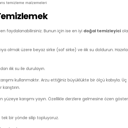
ans temizleme malzemeleri
 Temizlemek
faydalanabilirsiniz. Bunun için ise en iyi
doğal temizleyici
ol
ya olmak üzere beyaz sirke (saf sirke) ve ılık su doldurun. Hazırla
n ılık su ile durulayın.
ışımı kullanmaktır. Arzu ettiğiniz büyüklükte bir ölçü kabıyla. Üç
karıştırın.
n yüzeye karışımı yayın. Özellikle derzlere gelmesine özen göster
tek bir yönde silip topluyoruz.