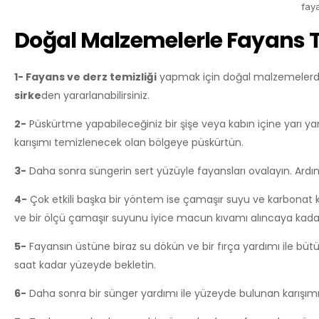
fay
Doğal Malzemelerle Fayans
1- Fayans ve derz temizliği
yapmak için doğal malzemelerden 
sirke
den yararlanabilirsiniz.
2-
Püskürtme yapabileceğiniz bir şişe veya kabın içine yarı yarı
karışımı temizlenecek olan bölgeye püskürtün.
3-
Daha sonra süngerin sert yüzüyle fayansları ovalayın. Ardında
4-
Çok etkili başka bir yöntem ise çamaşır suyu ve karbonat kar
ve bir ölçü çamaşır suyunu iyice macun kıvamı alıncaya kadar 
5-
Fayansın üstüne biraz su dökün ve bir fırça yardımı ile bütü
saat kadar yüzeyde bekletin.
6-
Daha sonra bir sünger yardımı ile yüzeyde bulunan karışımı 