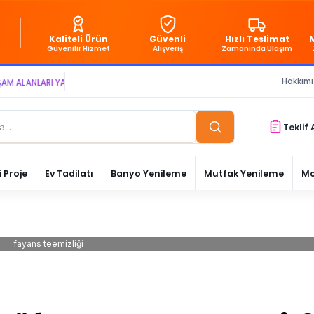
Kaliteli Ürün
Güvenli
Hızlı Teslimat
Güvenilir Hizmet
Alışveriş
Zamanında Ulaşım
Hakkım
ANLARI YARATIYOR VE YAŞATIYORUZ ● BİZİMLE DAİMA KÂRDASINIZ...
Teklif 
 Proje
Ev Tadilatı
Banyo Yenileme
Mutfak Yenileme
Mo
fayans teemizliği