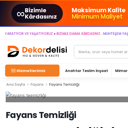
∞
Maksimum Kalite
Bizimle
Minimum Maliyet
Kârdasınız
RATIYOR VE YAŞATIYORUZ ● BİZİMLE DAİMA KÂRDASINIZ...
MUHTEŞEM YAŞAM AL
Hizmetlerimiz
Anahtar Teslim İnşaat
Mimari
>
>
Ana Sayfa
Fayans
Fayans Temizliği
Fayans Temizliği