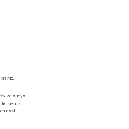
rsiniz.
utfak ve banyo
erle fayans
rı nasıl