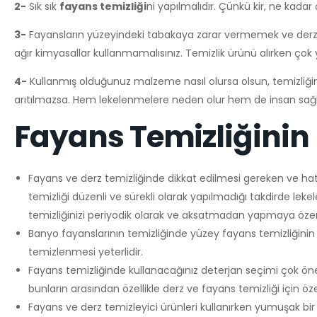
2-
Sık sık
fayans temizliği
ni yapılmalıdır. Çünkü kir, ne kadar
3-
Fayansların yüzeyindeki tabakaya zarar vermemek ve derzl
ağır kimyasallar kullanmamalısınız. Temizlik ürünü alırken çok
4-
Kullanmış olduğunuz malzeme nasıl olursa olsun, temizliği
arıtılmazsa. Hem lekelenmelere neden olur hem de insan sağlığ
Fayans Temizliğinin 
Fayans ve derz temizliğinde dikkat edilmesi gereken ve hat
temizliği düzenli ve sürekli olarak yapılmadığı takdirde le
temizliğinizi periyodik olarak ve aksatmadan yapmaya özen
Banyo fayanslarının temizliğinde yüzey fayans temizliğinin h
temizlenmesi yeterlidir.
Fayans temizliğinde kullanacağınız deterjan seçimi çok önem
bunların arasından özellikle derz ve fayans temizliği için öze
Fayans ve derz temizleyici ürünleri kullanırken yumuşak bir s