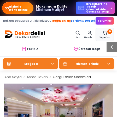
Kredi Kartına
∞
Maksimum Kalite
Bizimle
›
Taksit
Minimum Maliyet
Kârdasınız
Elden Taksitle
Ödeme Kolaylığı
Hakkımızda
Merak Ettikleriniz
BLOG
Mağazanı aç
Yardım & Destek
Yorumlar
0
Ara
Hesabım
Sepetim
Teklif Al
Ücretsiz Keşif
Mağaza
Hizmetlerimiz
>
>
Ana Sayfa
Asma Tavan
Gergi Tavan Sistemleri