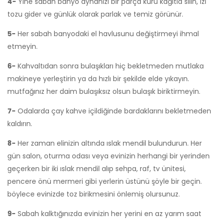
4-
Yine sabah banyo aynanızı bir parça kuru kağıtla silin, izi
tozu gider ve günlük olarak parlak ve temiz görünür.
5-
Her sabah banyodaki el havlusunu değiştirmeyi ihmal
etmeyin.
6-
Kahvaltıdan sonra bulaşıkları hiç bekletmeden mutlaka
makineye yerleştirin ya da hızlı bir şekilde elde yıkayın.
mutfağınız her daim bulaşıksız olsun bulaşık biriktirmeyin.
7-
Odalarda çay kahve içildiğinde bardaklarını bekletmeden
kaldırın.
8-
Her zaman elinizin altında ıslak mendil bulundurun. Her
gün salon, oturma odası veya evinizin herhangi bir yerinden
geçerken bir iki ıslak mendil alıp sehpa, raf, tv ünitesi,
pencere önü mermeri gibi yerlerin üstünü şöyle bir geçin.
böylece evinizde toz birikmesini önlemiş olursunuz.
9-
Sabah kalktığınızda evinizin her yerini en az yarım saat