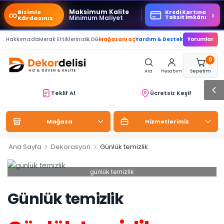
∞
Maksimum Kalite
Bizimle
›
Kredi Kartına
Minimum Maliyet
Taksit İmkânı
Kârdasınız
Hakkımızda
Merak Ettikleriniz
BLOG
Mağazanı aç
Yardım & Destek
Yorumlar
0
Ara
Hesabım
Sepetim
Teklif Al
Ücretsiz Keşif
Mağaza
Hizmetlerimiz
>
>
Ana Sayfa
Dekorasyon
Günlük temizlik
günlük temizlik
Günlük temizlik