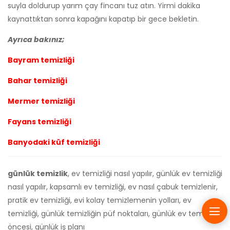
suyla doldurup yarım çay fincanı tuz atın. Yirmi dakika
kaynattıktan sonra kapağını kapatıp bir gece bekletin.
Ayrıca bakınız;
Bayram
temizliği
Bahar
temizliği
Mermer
temizliği
Fayans
temizliği
Banyodaki
küf
temizliği
günlük temizlik
, ev temizliği nasıl yapılır, günlük ev temizliği
nasıl yapılır, kapsamlı ev temizliği, ev nasıl çabuk temizlenir,
pratik ev temizliği, evi kolay temizlemenin yolları, ev
temizliği, günlük temizliğin püf noktaları, günlük ev temizliği
öncesi, günlük iş planı