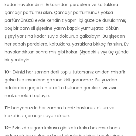
kadar havalandırın. Arkasından perdelere ve koltuklara
çamaşır parfümü sıkın. Çamaşır parfümünüz yoksa
parfümünüzü evde kendiniz yapın. İçi güzelce durulanmış
boş bir cam sil şişesine yarım kapak yumuşatıcı dökün,
şişeyi yarısına kadar suyla doldurup çalkalayın. Bu şişeden
her sabah perdelere, koltuklara, yastıklara birkaç fıs sıkın. Ev
havalandıktan sonra mis gibi kokar. Şişedeki sıvıyı üç günde
bir yenileyin.
10-
Evinizi her zaman derli toplu tutarsanız aniden misafir
gelse bile insanların gözüne kirli görünmez. Bu yüzden
odalardan geçerken etrafta bulunan gereksiz ıvır zıvır
malzemeleri toplayın.
11-
banyonuzda her zaman temiz havlunuz olsun ve
klozetiniz çamaşır suyu koksun.
12-
Evinizde sigara kokusu gibi kötü koku hakimse bunu
gidermek için salonun bazı bölgelerine birer tabak içinde