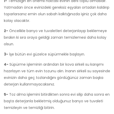
1-
Temizliğin en önemli noktası evinin derli toplu olmasıdır.
Yatmadan önce evinizdeki gereksiz eşyaları ortadan kaldırıp
toparlarsanız emin olun sabah kalktığınızda işiniz çok daha
kolay olacaktır.
2-
Öncelikle banyo ve tuvaletleri deterjanlayıp beklemeye
bırakın ki sıra oraya geldiği zaman temizlemesi daha kolay
olsun.
3-
İşe bütün evi güzelce süpürmekle başlayın.
4-
Süpürme işleminin ardından bir kova sirkeli su karışımı
hazırlayın ve tüm evin tozunu alın. İnanın sirkeli su sayesinde
evinizin daha geç tozlandığını gördüğünüz zaman başka
deterjan kullanmayacaksınız.
5-
Toz alma işlemini bitirdikten sonra evi silip daha sonra en
başta deterjanla bekletmiş olduğunuz banyo ve tuvaleti
temizleyin ve temizliği bitirin.