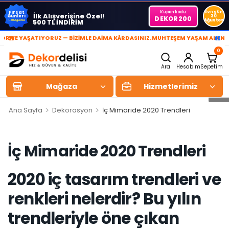
Kupon kodu:
Son gün
Fırsat
İlk Alışverişine Özel!
Günleri
30
DEKOR200
Ağustos
500 TL İNDİRİM
1-30 Ağustos
»
«
E YAŞATIYORUZ — BİZİMLE DAİMA KÂRDASINIZ.
MUHTEŞEM YAŞAM ALANLARI Y
0
Ara
Hesabım
Sepetim
Mağaza
Hizmetlerimiz
>
>
Ana Sayfa
Dekorasyon
İç Mimaride 2020 Trendleri
İç Mimaride 2020 Trendleri
2020 iç tasarım trendleri ve
renkleri nelerdir? Bu yılın
trendleriyle öne çıkan