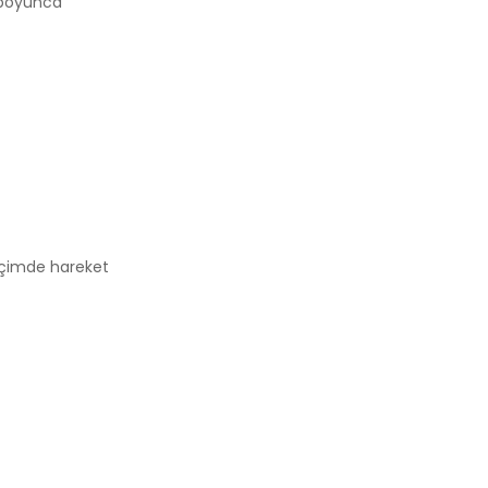
a boyunca
 biçimde hareket