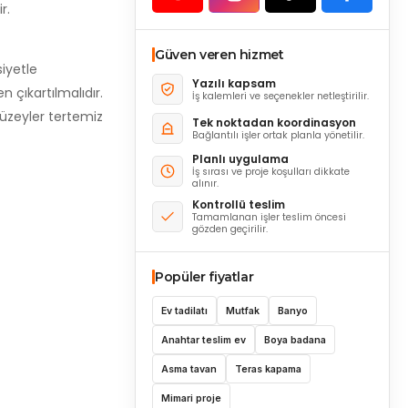
r.
Güven veren hizmet
siyetle
Yazılı kapsam
n çıkartılmalıdır.
İş kalemleri ve seçenekler netleştirilir.
yüzeyler tertemiz
Tek noktadan koordinasyon
Bağlantılı işler ortak planla yönetilir.
Planlı uygulama
İş sırası ve proje koşulları dikkate
alınır.
Kontrollü teslim
Tamamlanan işler teslim öncesi
gözden geçirilir.
Popüler fiyatlar
Ev tadilatı
Mutfak
Banyo
Anahtar teslim ev
Boya badana
Asma tavan
Teras kapama
Mimari proje