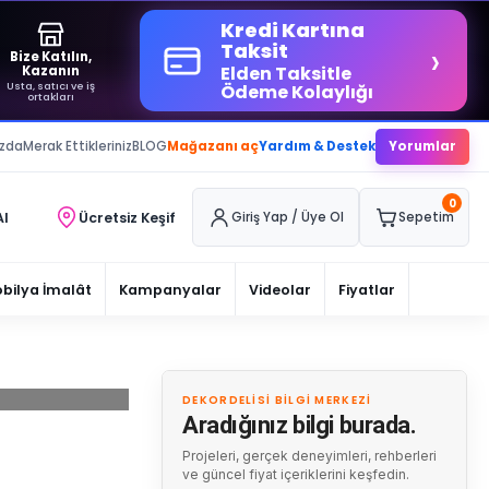
Kredi Kartına
›
Taksit
Bize Katılın,
Elden Taksitle
Kazanın
Usta, satıcı ve iş
Ödeme Kolaylığı
ortakları
ızda
Merak Ettikleriniz
BLOG
Mağazanı aç
Yardım & Destek
Yorumlar
0
Al
Ücretsiz Keşif
Giriş Yap / Üye Ol
Sepetim
bilya İmalât
Kampanyalar
Videolar
Fiyatlar
DEKORDELISI BILGI MERKEZI
Aradığınız bilgi burada.
Projeleri, gerçek deneyimleri, rehberleri
ve güncel fiyat içeriklerini keşfedin.