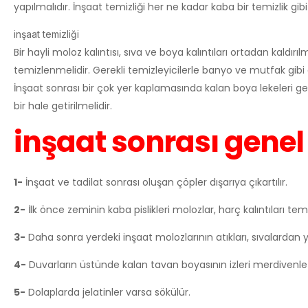
yapılmalıdır. İnşaat temizliği her ne kadar kaba bir temizlik gib
inşaat temizliği
Bir hayli moloz kalıntısı, sıva ve boya kalıntıları ortadan kaldı
temizlenmelidir. Gerekli temizleyicilerle banyo ve mutfak gibi ala
İnşaat sonrası bir çok yer kaplamasında kalan boya lekeleri ger
bir hale getirilmelidir.
inşaat sonrası genel 
1-
İnşaat ve tadilat sonrası oluşan çöpler dışarıya çıkartılır.
2-
İlk önce zeminin kaba pislikleri molozlar, harç kalıntıları temi
3-
Daha sonra yerdeki inşaat molozlarının atıkları, sıvalardan 
4-
Duvarların üstünde kalan tavan boyasının izleri merdivenle y
5-
Dolaplarda jelatinler varsa sökülür.