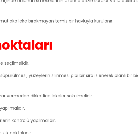
 içinde bulunan su lekelerinin üzerine bezle sürülür ve 10 dakik
mutlaka leke bırakmayan temiz bir havluyla kurulanır.
noktaları
e seçilmelidir.
 süpürülmesi, yüzeylerin silinmesi gibi bir sıra izlenerek planlı bir
ar vermeden dikkatlice lekeler sökülmelidir.
apılmalıdır.
rlerin kontrolü yapılmalıdır.
lik noktalanır.