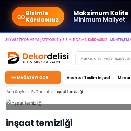
∞
Maksimum Kalite
Bizimle
Minimum Maliyet
Kârdasınız
YARATIYOR VE YAŞATIYORUZ ● BİZİMLE DAİMA KÂRDASINIZ...
MUHTEŞEM YAŞAM
MAĞAZAYI GÖR
Anahtar Teslim İnşaat
Mimari
>
>
Ana Sayfa
Ev Tadilat
inşaat temizliği
inşaat temizliği