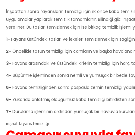
İnşaattan sonra fayansların temizliği için ilk önce kaba temizli
uygulamalar yapılarak temizlik tamamlanır. Bilindiği gibi in
yere iner. Bu tozları temizlemek için ise birkaç temizlik işlemi y
1-
Fayans üstündeki tozları ve lekeleri temizlemek için sağlığı
2-
Öncelikle tozun temizliği için camların ve başka havalandır
3-
Fayans arasındaki ve üstündeki kirlerin temizliği için harç
4-
Süpürme işleminden sonra nemli ve yumuşak bir bezle fayans 
5-
Fayans temizliğinden sonra paspasla zemin temizliği yapılır
6-
Yukarıda anlatmış olduğumuz kaba temizliği bitirdikten sonr
7-
Durulama işleminin ardından yumuşak bir havluyla kurulama
inşaat fayans temizliği