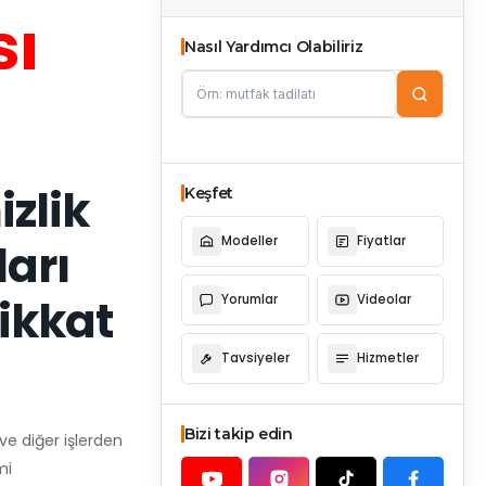
sı
Nasıl Yardımcı Olabiliriz
izlik
Keşfet
Modeller
Fiyatlar
ları
dikkat
Yorumlar
Videolar
Tavsiyeler
Hizmetler
Bizi takip edin
 ve diğer işlerden
mi