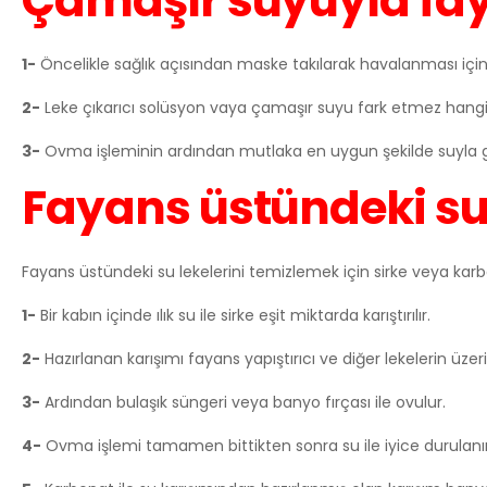
Çamaşır suyuyla fay
1-
Öncelikle sağlık açısından maske takılarak havalanması için
2-
Leke çıkarıcı solüsyon vaya çamaşır suyu fark etmez hangisin
3-
Ovma işleminin ardından mutlaka en uygun şekilde suyla g
Fayans üstündeki su 
Fayans üstündeki su lekelerini temizlemek için sirke veya karbon
1-
Bir kabın içinde ılık su ile sirke eşit miktarda karıştırılır.
2-
Hazırlanan karışımı fayans yapıştırıcı ve diğer lekelerin üzer
3-
Ardından bulaşık süngeri veya banyo fırçası ile ovulur.
4-
Ovma işlemi tamamen bittikten sonra su ile iyice durulanır 