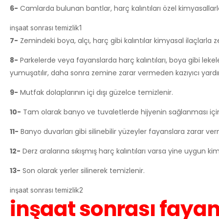
6-
Camlarda bulunan bantlar, harç kalıntıları özel kimyasallar
inşaat sonrası temizlik1
7-
Zemindeki boya, alçı, harç gibi kalıntılar kimyasal ilaçlarla 
8-
Parkelerde veya fayanslarda harç kalıntıları, boya gibi leke
yumuşatılır, daha sonra zemine zarar vermeden kazıyıcı yardım
9-
Mutfak dolaplarının içi dışı güzelce temizlenir.
10-
Tam olarak banyo ve tuvaletlerde hijyenin sağlanması için
11-
Banyo duvarları gibi silinebilir yüzeyler fayanslara zarar v
12-
Derz aralarına sıkışmış harç kalıntıları varsa yine uygun k
13-
Son olarak yerler silinerek temizlenir.
inşaat sonrası temizlik2
inşaat sonrası fayan