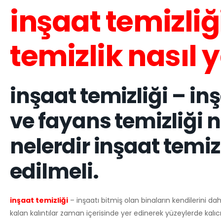
inşaat temizliğ
temizlik nasıl y
inşaat temizliği – in
ve fayans temizliği n
nelerdir inşaat temi
edilmeli.
inşaat temizliği
– inşaatı bitmiş olan binaların kendilerini dah
kalan kalıntılar zaman içerisinde yer edinerek yüzeylerde kalıcı