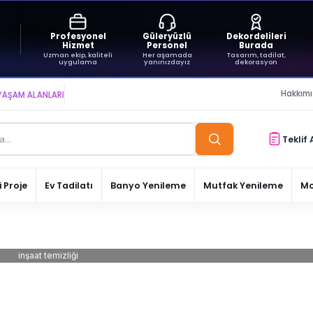
Profesyonel
Güleryüzlü
Dekordelileri
Hizmet
Personel
Burada
Uzman ekip, kaliteli
Her aşamada
Tasarım, tadilat,
uygulama
yanınızdayız
dekorasyon
Hakkım
 ALANLARI YARATIYOR VE YAŞATIYORUZ ● BİZİMLE DAİMA KÂRDASINIZ...
Teklif 
 Proje
Ev Tadilatı
Banyo Yenileme
Mutfak Yenileme
Mo
inşaat temizliği