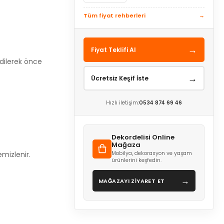
Tüm fiyat rehberleri
→
→
Fiyat Teklifi Al
edilerek önce
→
Ücretsiz Keşif İste
Hızlı iletişim:
0534 874 69 46
Dekordelisi Online
Mağaza
mizlenir.
Mobilya, dekorasyon ve yaşam
ürünlerini keşfedin.
→
MAĞAZAYI ZİYARET ET