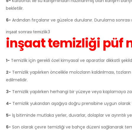
5-
Karbonat ile su karışımından hazırlanmış olan karışım banyo
bekletilir.
6-
Ardından fırçalanır ve güzelce durulanır. Durulama sonrası 
inşaat sonrası temizlik3
inşaat temizliği püf 
1-
Temizlik için gerekli özel kimyasal ve aparatlar dikkatli şekild
2-
Temizlik yapılırken öncelikle molozların kaldırılması, tozların
edilmelidir.
3-
Temizlik yapılırken herhangi bir yüzeye veya kaplamaya zar
4-
Temizlik yukarıdan aşağıya doğru prensibine uygun olarak y
5-
İş bitiminde mutlaka yerler, duvarlar, dolaplar ve ayrıntılı ye
6-
Son olarak çevre temizliği ve bahçe düzeni sağlanarak temiz