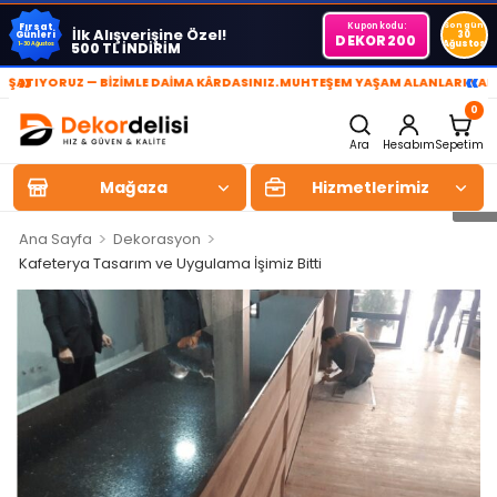
Kupon kodu:
Son gün
Fırsat
İlk Alışverişine Özel!
Günleri
30
DEKOR200
Ağustos
500 TL İNDİRİM
1-30 Ağustos
»
«
IYORUZ — BİZİMLE DAİMA KÂRDASINIZ.
MUHTEŞEM YAŞAM ALANLARI YARATIYO
0
Ara
Hesabım
Sepetim
Mağaza
Hizmetlerimiz
>
>
Ana Sayfa
Dekorasyon
Kafeterya Tasarım ve Uygulama İşimiz Bitti