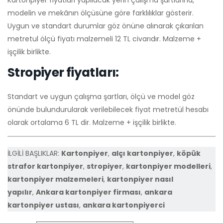
Kartonpiyer fiyatları yapılacak yerin çalışma şartlarına,
modelin ve mekânın ölçüsüne göre farklılıklar gösterir.
Uygun ve standart durumlar göz önüne alınarak çıkarılan
metretul ölçü fiyatı malzemeli 12 TL civarıdır. Malzeme +
işçilik birlikte.
Stropiyer fiyatları:
Standart ve uygun çalışma şartları, ölçü ve model göz
önünde bulundurularak verilebilecek fiyat metretül hesabı
olarak ortalama 6 TL dir. Malzeme + işçilik birlikte.
İLGİLİ BAŞLIKLAR:
Kartonpiyer
,
alçı kartonpiyer
,
köpük
strafor kartonpiyer
,
stropiyer
,
kartonpiyer modelleri
,
kartonpiyer malzemeleri
,
kartonpiyer nasıl
yapılır
,
Ankara kartonpiyer firması
,
ankara
kartonpiyer ustası
,
ankara kartonpiyerci