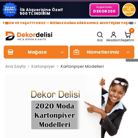
Kupon kodu:
Son gün
Fırsat
İlk Alışverişine Özel!
Günleri
30
DEKOR200
Ağustos
500 TL İNDİRİM
1-30 Ağustos
»
«
 VE YAŞATIYORUZ — BİZİMLE DAİMA KÂRDASINIZ.
MUHTEŞEM YAŞAM ALANLARI
0
Ara
Hesabım
Sepetim
Mağaza
Hizmetlerimiz
>
>
Ana Sayfa
Kartonpiyer
Kartonpiyer Modelleri