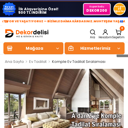
Kupon kodu:
Son gün
Fırsat
İlk Alışverişine Özel!
Günleri
30
DEKOR200
Ağustos
500 TL İNDİRİM
1-30 Ağustos
»
«
 VE YAŞATIYORUZ — BİZİMLE DAİMA KÂRDASINIZ.
MUHTEŞEM YAŞAM ALANLARI
0
Ara
Hesabım
Sepetim
Mağaza
Hizmetlerimiz
>
>
Ana Sayfa
Ev Tadilat
Komple Ev Tadilat Sıralaması