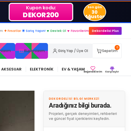
Kupon kodu:
Son gün
30
DEKOR200
Ağustos
im
✦
Fırsatlar
☀
Satış Yapın!
♥
Destek Ol
♥
Favorilerim
Dekordelisi Plus
0
nlarım
Kuponlarım
Giriş Yap / Üye Ol
Sepetim
AKSESUAR
ELEKTRONİK
EV & YAŞAM
Beğendiklerim
Karşılaştır
DEKORDELISI BILGI MERKEZI
Aradığınız bilgi burada.
Projeleri, gerçek deneyimleri, rehberleri
ve güncel fiyat içeriklerini keşfedin.