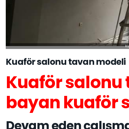
ku
Kuaför salonu tavan modeli
Kuaför salonu 
bayan kuaför s
Devam eden çalışmal