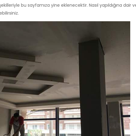
killeriyle bu sayfamıza yine eklenecektir. Nasıl yapıldığına dair ve
ilirsiniz.