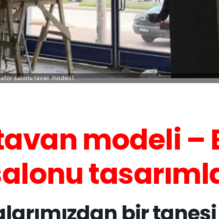
aför salonu tavan modeli1
tavan modeli –
alonu tasarımla
arımızdan bir tanesi