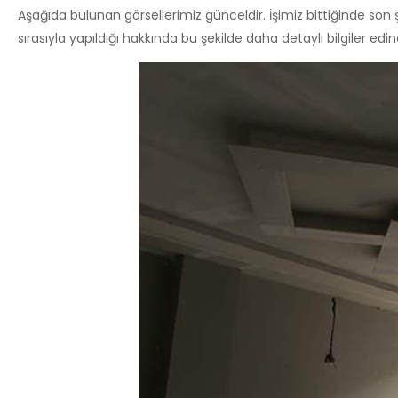
Aşağıda bulunan görsellerimiz günceldir. İşimiz bittiğinde son şe
sırasıyla yapıldığı hakkında bu şekilde daha detaylı bilgiler edineb