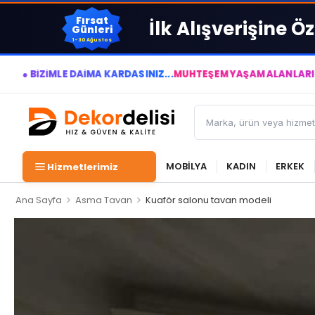
Fırsat
İlk Alışverişine Öz
Günleri
1-30 Ağustos
 DAİMA KÂRDASINIZ...
MUHTEŞEM YAŞAM ALANLARI YARATIYOR VE
MOBİLYA
KADIN
ERKEK
Hizmetlerimiz
>
>
Ana Sayfa
Asma Tavan
Kuaför salonu tavan modeli