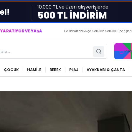
10.000 TL ve üzeri alışverişlerde
el!
500 TL İNDİRİM
 YAŞATIYORUZ ● BİZİMLE DAİMA KÂRDASINIZ...
Hakkımızda
Sıkça Sorulan Sorular
Siparişler
Pua
ÇOCUK
HAMİLE
BEBEK
PLAJ
AYAKKABI & ÇANTA