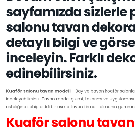
sayfamızda sizlerle 
salonu tavan dekor
detaylı bilgi ve görse
inceleyin. Farklı dekor
edinebilirsiniz.
Kuaför salonu tavan modeli
– Bay ve bayan koaför salonları
inceleyebilirsiniz. Tavan model çizimi, tasarımı ve uygulaması
ustalığına sahip ciddi bir asma tavan firması olmanın gururun
Kuaför salonu tavan