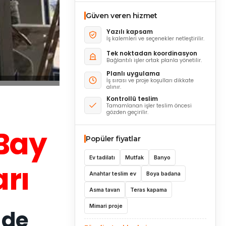
Güven veren hizmet
Yazılı kapsam
İş kalemleri ve seçenekler netleştirilir.
Tek noktadan koordinasyon
Bağlantılı işler ortak planla yönetilir.
Planlı uygulama
İş sırası ve proje koşulları dikkate
alınır.
Kontrollü teslim
Tamamlanan işler teslim öncesi
gözden geçirilir.
 Bay
Popüler fiyatlar
Ev tadilatı
Mutfak
Banyo
rı
Anahtar teslim ev
Boya badana
Asma tavan
Teras kapama
Mimari proje
 de