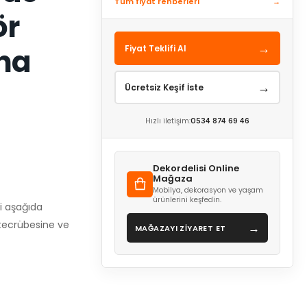
Tüm fiyat rehberleri
→
ör
→
ha
Fiyat Teklifi Al
→
Ücretsiz Keşif İste
Hızlı iletişim:
0534 874 69 46
Dekordelisi Online
Mağaza
Mobilya, dekorasyon ve yaşam
ürünlerini keşfedin.
i aşağıda
 tecrübesine ve
→
MAĞAZAYI ZİYARET ET