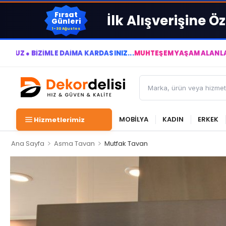
Fırsat
İlk Alışverişine Öz
Günleri
1-30 Ağustos
AİMA KÂRDASINIZ...
MUHTEŞEM YAŞAM ALANLARI YARATIYOR VE Y
MOBİLYA
KADIN
ERKEK
Hizmetlerimiz
>
>
Ana Sayfa
Asma Tavan
Mutfak Tavan