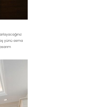
sarlayacağınız
 taş yünü asma
tasarım