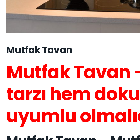
Mutfak Tavan
Mutfak Tavan 
tarzı hem dokus
uyumlu olmalı