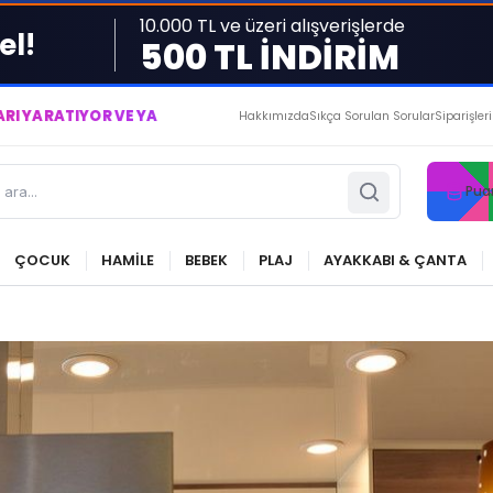
10.000 TL ve üzeri alışverişlerde
el!
500 TL İNDİRİM
AŞATIYORUZ ● BİZİMLE DAİMA KÂRDASINIZ...
Hakkımızda
Sıkça Sorulan Sorular
Siparişler
Pua
ÇOCUK
HAMİLE
BEBEK
PLAJ
AYAKKABI & ÇANTA