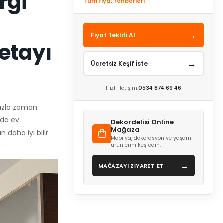
rgi
Tüm fiyat rehberleri
→
→
Fiyat Teklifi Al
detayı
→
Ücretsiz Keşif İste
Hızlı iletişim:
0534 874 69 46
fazla zaman
mda ev
Dekordelisi Online
Mağaza
daha iyi bilir.
Mobilya, dekorasyon ve yaşam
ürünlerini keşfedin.
→
MAĞAZAYI ZİYARET ET