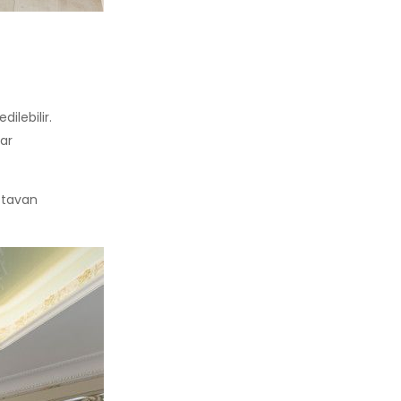
ilebilir.
lar
 tavan