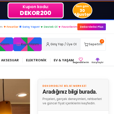
Kupon kodu:
Son gün
30
DEKOR200
Ağustos
im
✦
Fırsatlar
☀
Satış Yapın!
♥
Destek Ol
♥
Favorilerim
Dekordelisi Plus
0
nlarım
Kuponlarım
Giriş Yap / Üye Ol
Sepetim
AKSESUAR
ELEKTRONİK
EV & YAŞAM
Beğendiklerim
Karşılaştır
DEKORDELISI BILGI MERKEZI
Aradığınız bilgi burada.
Projeleri, gerçek deneyimleri, rehberleri
ve güncel fiyat içeriklerini keşfedin.