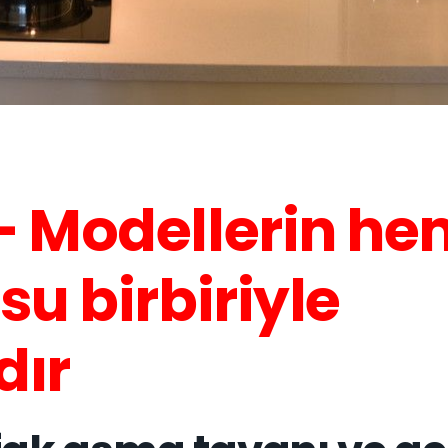
– Modellerin he
u birbiriyle
dır