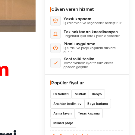
Güven veren hizmet
Yazılı kapsam
İş kalemleri ve seçenekler netleştirilir.
Tek noktadan koordinasyon
Bağlantılı işler ortak planla yönetilir.
Planlı uygulama
İş sırası ve proje koşulları dikkate
alınır.
Kontrollü teslim
m
Tamamlanan işler teslim öncesi
gözden geçirilir.
Popüler fiyatlar
Ev tadilatı
Mutfak
Banyo
Anahtar teslim ev
Boya badana
Asma tavan
Teras kapama
Mimari proje