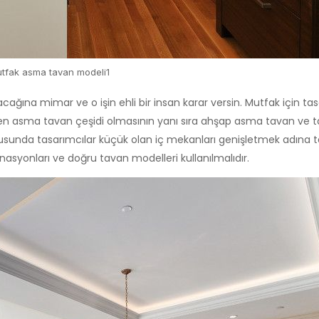
tfak asma tavan modeli1
acağına mimar ve o işin ehli bir insan karar versin. Mutfak için ta
len asma tavan çeşidi olmasının yanı sıra ahşap asma tavan ve
onusunda tasarımcılar küçük olan iç mekanları genişletmek adına 
asyonları ve doğru tavan modelleri kullanılmalıdır.