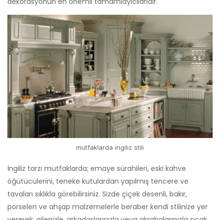
dekorasyonun en önemli tamamlayıcılarıdır.
mutfaklarda ingiliz stili
İngiliz tarzı mutfaklarda; emaye sürahileri, eski kahve
öğütücülerini, teneke kutulardan yapılmış tencere ve
tavaları sıklıkla görebilirsiniz. Sizde çiçek desenli, bakır,
porselen ve ahşap malzemelerle beraber kendi stilinize yer
vererek; ailenizle, arkadaşlarınızla veya akrabalarınızla sıcak