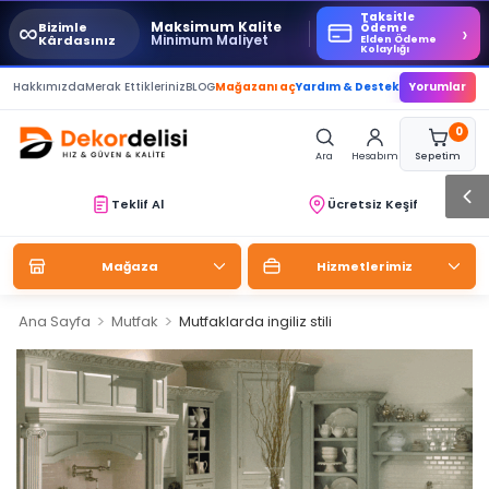
Taksitle
∞
Maksimum Kalite
Bizimle
›
Ödeme
Minimum Maliyet
Kârdasınız
Elden Ödeme
Kolaylığı
Hakkımızda
Merak Ettikleriniz
BLOG
Mağazanı aç
Yardım & Destek
Yorumlar
0
Ara
Hesabım
Sepetim
Teklif Al
Ücretsiz Keşif
Mağaza
Hizmetlerimiz
>
>
Ana Sayfa
Mutfak
Mutfaklarda ingiliz stili