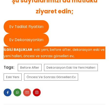
Şu sayfalarımızı da mutlaka
ziyaret edin;
Ev Tadilat Fiyatları
Ev Dekorasyonları
İLGİLİ BAŞLIKLAR
: eski yeni, before after, dekorasyon eski ve
yeni halleri, öncesi ve sonrası görselleri ev,
Tags:
Before After
Dekorasyon Eski Ve Yeni Halleri
Eski Yeni
Öncesi Ve Sonrası Görselleri Ev