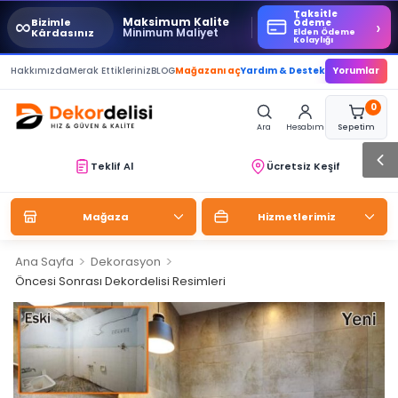
Taksitle
∞
Maksimum Kalite
Bizimle
›
Ödeme
Minimum Maliyet
Kârdasınız
Elden Ödeme
Kolaylığı
Hakkımızda
Merak Ettikleriniz
BLOG
Mağazanı aç
Yardım & Destek
Yorumlar
0
Ara
Hesabım
Sepetim
Teklif Al
Ücretsiz Keşif
Mağaza
Hizmetlerimiz
>
>
Ana Sayfa
Dekorasyon
Öncesi Sonrası Dekordelisi Resimleri