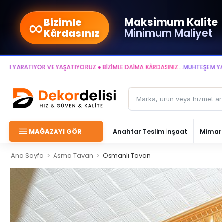
∞
Maksimum Kalite
Bizimle
Minimum Maliyet
Kârdasınız
ATIYOR VE YAŞATIYORUZ ● BİZİMLE DAİMA KÂRDASINIZ...
MUHTEŞEM YAŞAM ALA
MAĞAZAYI GÖR
Anahtar Teslim İnşaat
Mimari
>
>
Ana Sayfa
Asma Tavan
Osmanlı Tavan