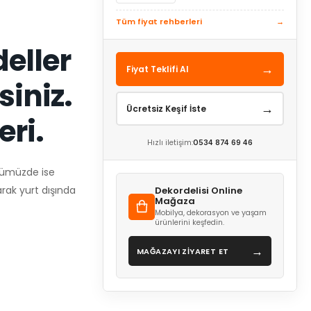
Tüm fiyat rehberleri
→
eller
→
Fiyat Teklifi Al
siniz.
→
Ücretsiz Keşif İste
eri.
Hızlı iletişim:
0534 874 69 46
ünümüzde ise
rak yurt dışında
Dekordelisi Online
Mağaza
Mobilya, dekorasyon ve yaşam
ürünlerini keşfedin.
→
MAĞAZAYI ZİYARET ET