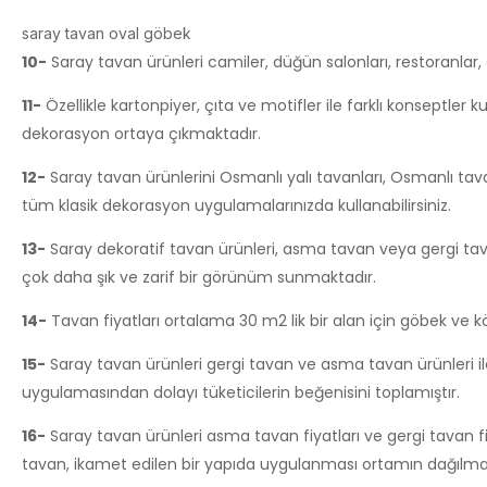
saray tavan oval göbek
10-
Saray tavan ürünleri camiler, düğün salonları, restoranlar, ot
11-
Özellikle kartonpiyer, çıta ve motifler ile farklı konseptler
dekorasyon ortaya çıkmaktadır.
12-
Saray tavan ürünlerini Osmanlı yalı tavanları, Osmanlı tavan
tüm klasik dekorasyon uygulamalarınızda kullanabilirsiniz.
13-
Saray dekoratif tavan ürünleri, asma tavan veya gergi ta
çok daha şık ve zarif bir görünüm sunmaktadır.
14-
Tavan fiyatları ortalama 30 m2 lik bir alan için göbek ve kö
15-
Saray tavan ürünleri gergi tavan ve asma tavan ürünleri ile 
uygulamasından dolayı tüketicilerin beğenisini toplamıştır.
16-
Saray tavan ürünleri asma tavan fiyatları ve gergi tavan fiy
tavan, ikamet edilen bir yapıda uygulanması ortamın dağılma