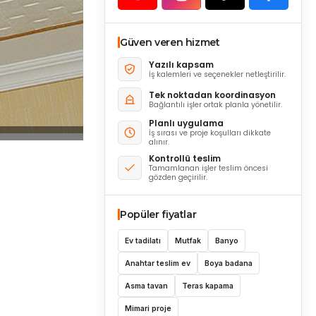
Güven veren hizmet
Yazılı kapsam
İş kalemleri ve seçenekler netleştirilir.
Tek noktadan koordinasyon
Bağlantılı işler ortak planla yönetilir.
Planlı uygulama
İş sırası ve proje koşulları dikkate
alınır.
Kontrollü teslim
Tamamlanan işler teslim öncesi
gözden geçirilir.
Popüler fiyatlar
Ev tadilatı
Mutfak
Banyo
Anahtar teslim ev
Boya badana
Asma tavan
Teras kapama
Mimari proje