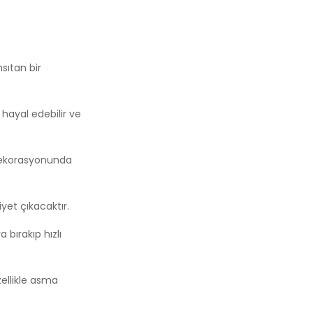
sıtan bir
 hayal edebilir ve
 dekorasyonunda
yet çıkacaktır.
 bırakıp hızlı
zellikle asma