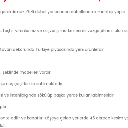
 gerektirmez. Gizli dübel yerlerinden dübellenerek montajı yapılır
nız, teşhir vitrinleriniz ve alışveriş merkezlerinin vazgeçilmezi olan
tavan dekorunda Türkiye piyasasında yeni ürünlerdir.
 şeklinde modelleri vardır.
ümüş çeşitleri ile satılmaktadır.
i ve istenildiğinde sökülüp başka yerde kullanılabilmesidir.
lır.
onte edilir ve kapatılır. Köşeye gelen yerlerde 45 derece kesim yap
ur.