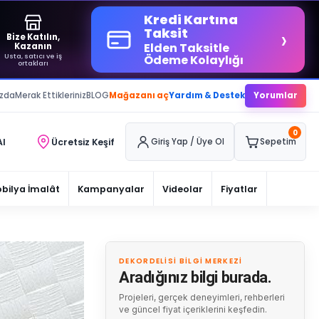
Kredi Kartına
›
Taksit
Bize Katılın,
Elden Taksitle
Kazanın
Usta, satıcı ve iş
Ödeme Kolaylığı
ortakları
ızda
Merak Ettikleriniz
BLOG
Mağazanı aç
Yardım & Destek
Yorumlar
0
Al
Ücretsiz Keşif
Giriş Yap / Üye Ol
Sepetim
bilya İmalât
Kampanyalar
Videolar
Fiyatlar
DEKORDELISI BILGI MERKEZI
Aradığınız bilgi burada.
Projeleri, gerçek deneyimleri, rehberleri
ve güncel fiyat içeriklerini keşfedin.