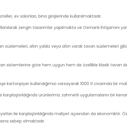
eller, ev salonları, bina girişlerinde kullanılmaktadır.
 kullanılarak zengin tasarımlar yapılmakta ve Osmanlı ihtişamını yan
 süslemeleri, altın yaldız veya altın varak tavan süslemeleri gibi
van sistemlerine göre hem uygun hem de özellikle klasik tavan
şe kartonpiyer kullandığımızı varsayarak 1000 tl civarında bir mali
karşılaştırıldığında ürünlerimiz zahmetli uygulamalarını bir kenara
atları ile karşılaştırıldığında maliyet açısından da ekonomiktir. Ö
sına sebep olmaktadır.