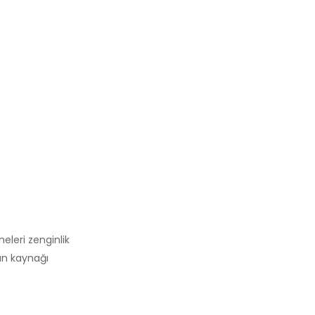
eleri zenginlik
rün kaynağı