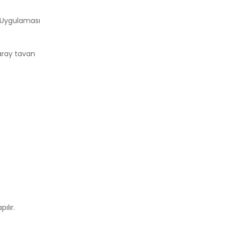
. Uygulaması
 saray tavan
ılır.