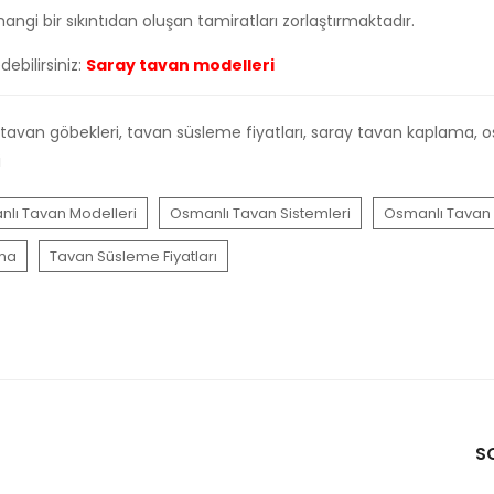
ngi bir sıkıntıdan oluşan tamiratları zorlaştırmaktadır.
ebilirsiniz:
Saray tavan modelleri
y tavan göbekleri, tavan süsleme fiyatları, saray tavan kaplama, 
i
lı Tavan Modelleri
Osmanlı Tavan Sistemleri
Osmanlı Tavan 
ma
Tavan Süsleme Fiyatları
S