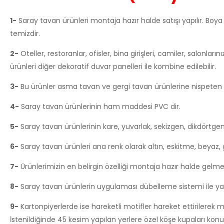
1-
Saray tavan ürünleri montaja hazır halde satışı yapılır. Boya
temizdir.
2-
Oteller, restoranlar, ofisler, bina girişleri, camiler, salonları
ürünleri diğer dekoratif duvar panelleri ile kombine edilebilir.
3-
Bu ürünler asma tavan ve gergi tavan ürünlerine nispeten 
4-
Saray tavan ürünlerinin ham maddesi PVC dir.
5-
Saray tavan ürünlerinin kare, yuvarlak, sekizgen, dikdörtgen,
6-
Saray tavan ürünleri ana renk olarak altın, eskitme, beyaz, g
7-
Ürünlerimizin en belirgin özelliği montaja hazır halde gelmes
8-
Saray tavan ürünlerin uygulaması dübelleme sistemi ile yapı
9-
Kartonpiyerlerde ise hareketli motifler hareket ettirilerek m
İstenildiğinde 45 kesim yapılan yerlere özel köşe kupaları konul