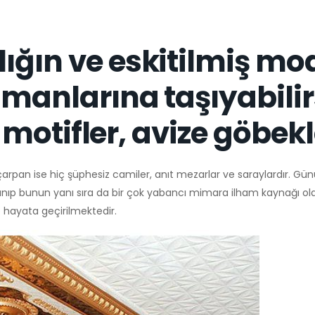
ığın ve eskitilmiş mod
amanlarına taşıyabilir
ş motifler, avize göbekl
arpan ise hiç şüphesiz camiler, anıt mezarlar ve saraylardır. G
nıp bunun yanı sıra da bir çok yabancı mimara ilham kaynağı ola
p hayata geçirilmektedir.