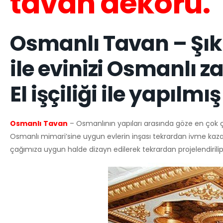
tavan dekoru.
Osmanlı Tavan – Şıkl
ile evinizi Osmanlı z
El işçiliği ile yapılmı
Osmanlı Tavan
– Osmanlının yapıları arasında göze en çok ç
Osmanlı mimari’sine uygun evlerin inşası tekrardan ivme kaza
çağımıza uygun halde dizayn edilerek tekrardan projelendirili