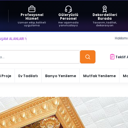
Profesyonel
Güleryüzlü
Dekordelileri
Hizmet
Personel
Burada
Uzman ekip, kaliteli
Her aşamada
Tasarım, tadilat,
uygulama
yanınızdayız
dekorasyon
Hakkım
NLARI YARATIYOR VE YAŞATIYORUZ ● BİZİMLE DAİMA KÂRDASINIZ...
Teklif 
 Proje
Ev Tadilatı
Banyo Yenileme
Mutfak Yenileme
Mo