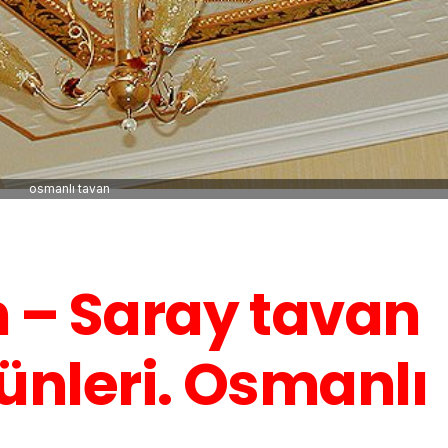
osmanlı tavan
 – Saray tavan
nleri. Osmanlı