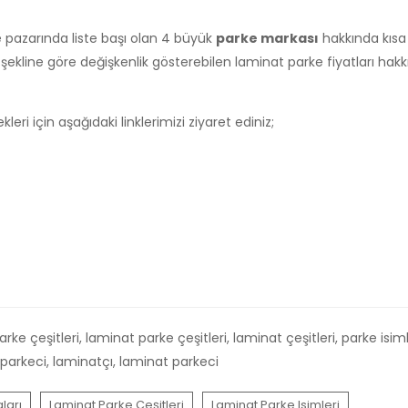
ke pazarında liste başı olan 4 büyük
parke markası
hakkında kısa
m şekline göre değişkenlik gösterebilen laminat parke fiyatları hak
eri için aşağıdaki linklerimizi ziyaret ediniz;
ke çeşitleri, laminat parke çeşitleri, laminat çeşitleri, parke isiml
ı, parkeci, laminatçı, laminat parkeci
ları
Laminat Parke Çeşitleri
Laminat Parke Isimleri