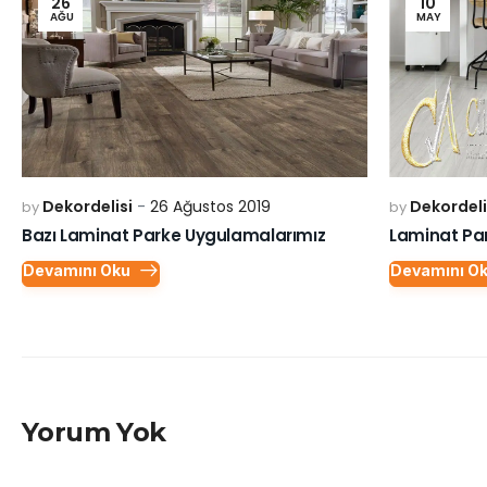
26
10
AĞU
MAY
Dekordelisi
26 Ağustos 2019
Dekordeli
by
by
Bazı Laminat Parke Uygulamalarımız
Laminat Par
Devamını Oku
Devamını O
Yorum Yok