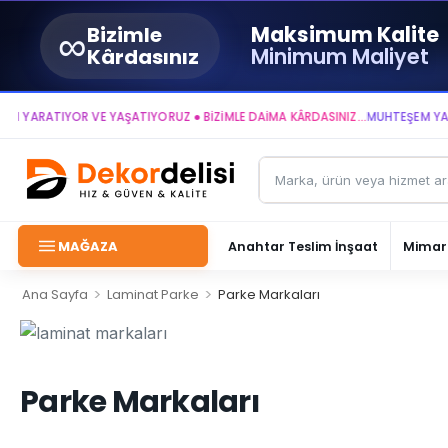
∞
Maksimum Kalite
Bizimle
Minimum Maliyet
Kârdasınız
ARATIYOR VE YAŞATIYORUZ ● BİZİMLE DAİMA KÂRDASINIZ...
MUHTEŞEM YAŞAM A
MAĞAZA
Anahtar Teslim İnşaat
Mimari
>
>
Ana Sayfa
Laminat Parke
Parke Markaları
Parke Markaları