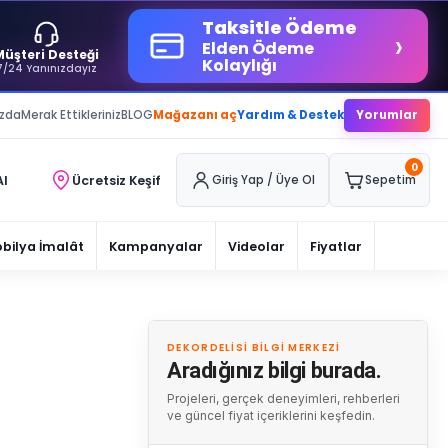
Taksitle Ödeme
›
Elden Ödeme
Müşteri Desteği
Kolaylığı
7/24 Yanınızdayız
ızda
Merak Ettikleriniz
BLOG
Mağazanı aç
Yardım & Destek
Yorumlar
0
Al
Ücretsiz Keşif
Giriş Yap / Üye Ol
Sepetim
bilya İmalât
Kampanyalar
Videolar
Fiyatlar
DEKORDELISI BILGI MERKEZI
Aradığınız bilgi burada.
Projeleri, gerçek deneyimleri, rehberleri
ve güncel fiyat içeriklerini keşfedin.