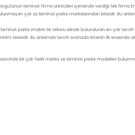
rgütünün laminat firma üreticileri içerisinde verdiği tek firma E
k bulunmayan çok az laminat parke markalarından birisidir. Bu anl
’lik laminat parke imalatı ile rekoru elinde bulunduran en çok tercih
 tesisidir. Bu anlamda tercih sıranızda listenin ilk sırasında ol
ricinde bir çok farklı marka ve laminat parke modelleri bulunma