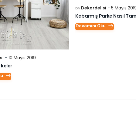
05
MAY
Dekordelisi
5 Mayıs 201
by
Kabarmış Parke Nasıl Tamir
Devamını Oku
si
10 Mayıs 2019
keler
ku