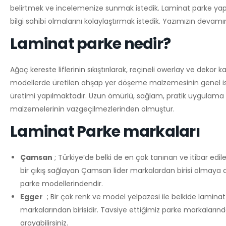
belirtmek ve incelemenize sunmak istedik. Laminat parke yaptır
bilgi sahibi olmalarını kolaylaştırmak istedik. Yazımızın devamınd
Laminat parke nedir?
Ağaç kereste liflerinin sıkıştırılarak, reçineli owerlay ve dekor k
modellerde üretilen ahşap yer döşeme malzemesinin genel ismid
üretimi yapılmaktadır. Uzun ömürlü, sağlam, pratik uygulama
malzemelerinin vazgeçilmezlerinden olmuştur.
Laminat Parke markaları
Çamsan
; Türkiye’de belki de en çok tanınan ve itibar edil
bir çıkış sağlayan Çamsan lider markalardan birisi olmaya deva
parke modellerindendir.
Egger
; Bir çok renk ve model yelpazesi ile belkide laminat 
markalarından birisidir. Tavsiye ettiğimiz parke markalarında
arayabilirsiniz.