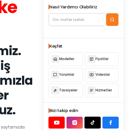
ke
Nasıl Yardımcı Olabiliriz
miz.
Keşfet
Modeller
Fiyatlar
iş
ımızla
Yorumlar
Videolar
er
Tavsiyeler
Hizmetler
uz.
Bizi takip edin
in sayfamızda