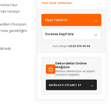
Tüm fiyat rehberleri
→
motion’dur.
amda tavsiye
→
Fiyat Teklifi Al
 edilen Floorpan,
ması gerektiğini
→
Ücretsiz Keşif İste
Hızlı iletişim:
0534 874 69 46
ktadır.
Dekordelisi Online
Mağaza
Mobilya, dekorasyon ve yaşam
ürünlerini keşfedin.
→
MAĞAZAYI ZİYARET ET