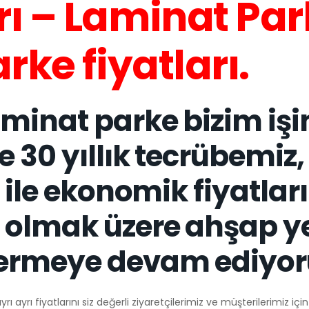
ı – Laminat Par
rke fiyatları.
minat parke bizim işi
30 yıllık tecrübemiz, 
 ile ekonomik fiyatlar
 olmak üzere ahşap y
vermeye devam ediyor
 ayrı fiyatlarını siz değerli ziyaretçilerimiz ve müşterilerimiz iç