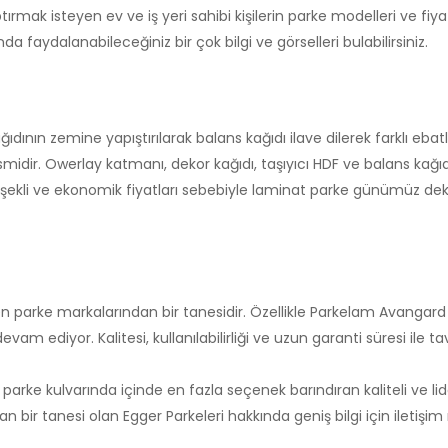
mak isteyen ev ve iş yeri sahibi kişilerin parke modelleri ve fiya
a faydalanabileceğiniz bir çok bilgi ve görselleri bulabilirsiniz.
ağıdının zemine yapıştırılarak balans kağıdı ilave dilerek farklı ebat
ir. Owerlay katmanı, dekor kağıdı, taşıyıcı HDF ve balans kağıdı
 şekli ve ekonomik fiyatları sebebiyle laminat parke günümüz de
en parke markalarından bir tanesidir. Özellikle Parkelam Avangard 
m ediyor. Kalitesi, kullanılabilirliği ve uzun garanti süresi ile ta
parke kulvarında içinde en fazla seçenek barındıran kaliteli ve li
n bir tanesi olan Egger Parkeleri hakkında geniş bilgi için iletişi