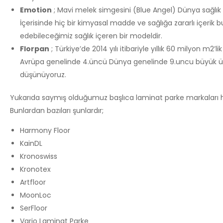
Emotion
; Mavi melek simgesini (Blue Angel) Dünya sağlık ö
İçerisinde hiç bir kimyasal madde ve sağlığa zararlı içeri
edebileceğimiz sağlık içeren bir modeldir.
Florpan
; Türkiye’de 2014 yılı itibariyle yıllık 60 milyon m2
Avrüpa genelinde 4.üncü Dünya genelinde 9.uncu büyük üretim
düşünüyoruz.
Yukarıda saymış olduğumuz başlıca laminat parke markaları ha
Bunlardan bazıları şunlardır;
Harmony Floor
KainDL
Kronoswiss
Kronotex
Artfloor
MoonLoc
SerFloor
Vario Laminat Parke