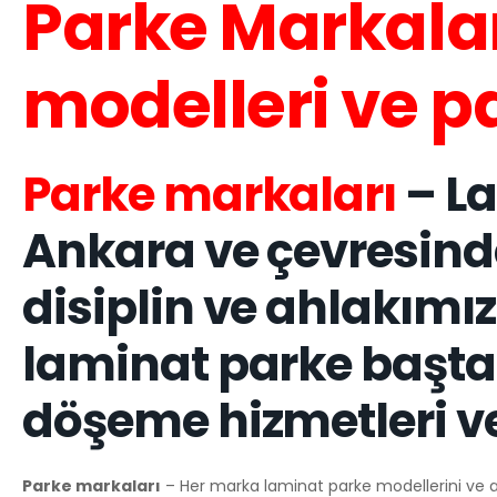
Parke Markalar
modelleri ve pa
Parke markaları
– La
Ankara ve çevresinde 
disiplin ve ahlakımız
laminat parke başta
döşeme hizmetleri 
Parke markaları
– Her marka laminat parke modellerini ve ayrı