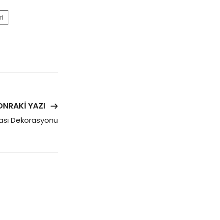
ri
ONRAKI YAZI
ası Dekorasyonu