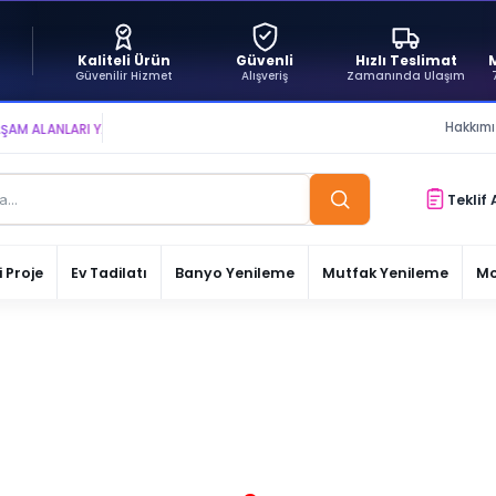
Kaliteli Ürün
Güvenli
Hızlı Teslimat
Güvenilir Hizmet
Alışveriş
Zamanında Ulaşım
Hakkım
LANLARI YARATIYOR VE YAŞATIYORUZ ● BİZİMLE DAİMA KÂRDASINIZ...
Teklif 
 Proje
Ev Tadilatı
Banyo Yenileme
Mutfak Yenileme
Mo