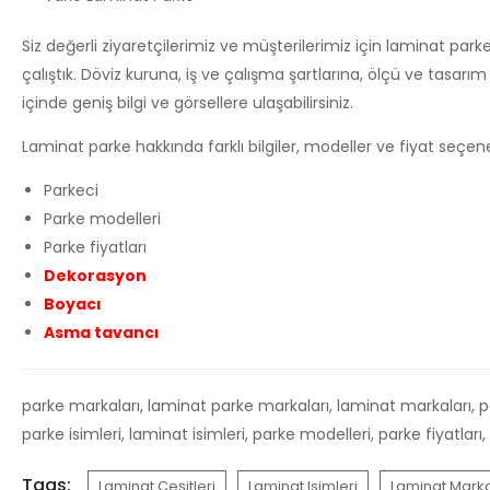
Siz değerli ziyaretçilerimiz ve müşterilerimiz için laminat par
çalıştık. Döviz kuruna, iş ve çalışma şartlarına, ölçü ve tasarı
içinde geniş bilgi ve görsellere ulaşabilirsiniz.
Laminat parke hakkında farklı bilgiler, modeller ve fiyat seçenekl
Parkeci
Parke modelleri
Parke fiyatları
Dekorasyon
Boyacı
Asma tavancı
parke markaları, laminat parke markaları, laminat markaları, par
parke isimleri, laminat isimleri, parke modelleri, parke fiyatlar
Tags:
Laminat Çeşitleri
Laminat Isimleri
Laminat Marka