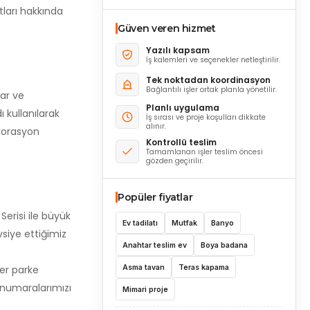
tları hakkında
Güven veren hizmet
Yazılı kapsam
İş kalemleri ve seçenekler netleştirilir.
Tek noktadan koordinasyon
Bağlantılı işler ortak planla yönetilir.
lar ve
Planlı uygulama
 kullanılarak
İş sırası ve proje koşulları dikkate
alınır.
korasyon
Kontrollü teslim
Tamamlanan işler teslim öncesi
gözden geçirilir.
Popüler fiyatlar
Serisi ile büyük
Ev tadilatı
Mutfak
Banyo
vsiye ettiğimiz
Anahtar teslim ev
Boya badana
Asma tavan
Teras kapama
der parke
m numaralarımızı
Mimari proje