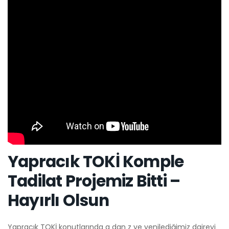
Yapracık TOKİ Komple
Tadilat Projemiz Bitti –
Hayırlı Olsun
Yapracık TOKİ konutlarında a dan z ye yenilediğimiz daireyi