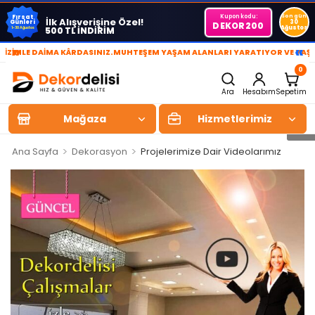
Kupon kodu:
Son gün
Fırsat
İlk Alışverişine Özel!
Günleri
30
DEKOR200
Ağustos
500 TL İNDİRİM
1-30 Ağustos
»
«
E DAİMA KÂRDASINIZ.
MUHTEŞEM YAŞAM ALANLARI YARATIYOR VE YAŞATIYORU
0
Ara
Hesabım
Sepetim
Mağaza
Hizmetlerimiz
>
>
Ana Sayfa
Dekorasyon
Projelerimize Dair Videolarımız