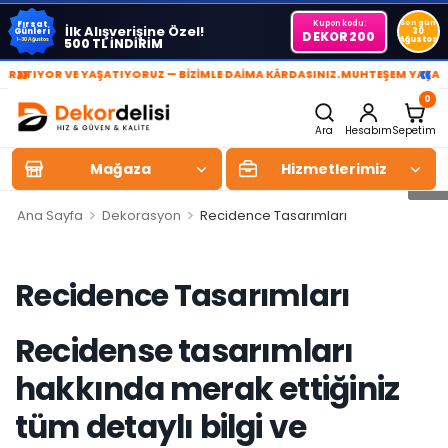
Kupon kodu:
Son gün
Fırsat
İlk Alışverişine Özel!
Günleri
30
DEKOR200
Ağustos
500 TL İNDİRİM
1-30 Ağustos
»
«
TIYOR VE YAŞATIYORUZ — BİZİMLE DAİMA KÂRDASINIZ.
MUHTEŞEM YAŞAM AL
0
Ara
Hesabım
Sepetim
Mağaza
Hizmetlerimiz
>
>
Ana Sayfa
Dekorasyon
Recidence Tasarımları
Recidence Tasarımları
Recidense tasarımları
hakkında merak ettiğiniz
tüm detaylı bilgi ve