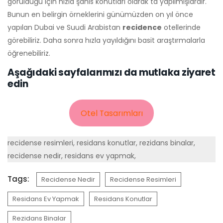
görüldüğü için hızla şahıs konutları olarak ta yapılmışlardır.
Bunun en belirgin örneklerini günümüzden on yıl önce
yapılan Dubai ve Suudi Arabistan
recidence
otellerinde
görebiliriz. Daha sonra hızla yayıldığını basit araştırmalarla
öğrenebiliriz.
Aşağıdaki sayfalarımızı da mutlaka ziyaret
edin
Otel Tasarımları
recidense resimleri, residans konutlar, rezidans binalar,
recidense nedir, residans ev yapmak,
Tags:
Recidense Nedir
Recidense Resimleri
Residans Ev Yapmak
Residans Konutlar
Rezidans Binalar