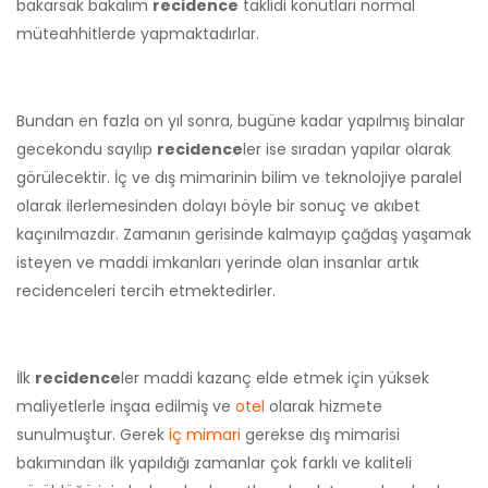
bakarsak bakalım
recidence
taklidi konutları normal
müteahhitlerde yapmaktadırlar.
Bundan en fazla on yıl sonra, bugüne kadar yapılmış binalar
gecekondu sayılıp
recidence
ler ise sıradan yapılar olarak
görülecektir. İç ve dış mimarinin bilim ve teknolojiye paralel
olarak ilerlemesinden dolayı böyle bir sonuç ve akıbet
kaçınılmazdır. Zamanın gerisinde kalmayıp çağdaş yaşamak
isteyen ve maddi imkanları yerinde olan insanlar artık
recidenceleri tercih etmektedirler.
İlk
recidence
ler maddi kazanç elde etmek için yüksek
maliyetlerle inşaa edilmiş ve
otel
olarak hizmete
sunulmuştur. Gerek
iç mimari
gerekse dış mimarisi
bakımından ilk yapıldığı zamanlar çok farklı ve kaliteli