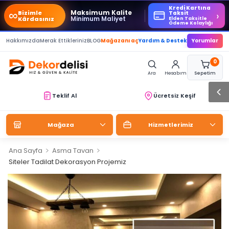
Kredi Kartına
∞
Maksimum Kalite
Bizimle
›
Taksit
Minimum Maliyet
Kârdasınız
Elden Taksitle
Ödeme Kolaylığı
Hakkımızda
Merak Ettikleriniz
BLOG
Mağazanı aç
Yardım & Destek
Yorumlar
0
Ara
Hesabım
Sepetim
Teklif Al
Ücretsiz Keşif
Mağaza
Hizmetlerimiz
>
>
Ana Sayfa
Asma Tavan
Siteler Tadilat Dekorasyon Projemiz