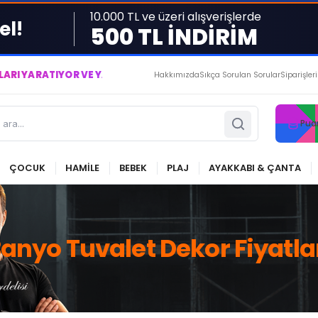
10.000 TL ve üzeri alışverişlerde
el!
500 TL İNDİRİM
TIYOR VE YAŞATIYORUZ ● BİZİMLE DAİMA KÂRDASINIZ...
Hakkımızda
Sıkça Sorulan Sorular
Siparişler
Pua
ÇOCUK
HAMİLE
BEBEK
PLAJ
AYAKKABI & ÇANTA
anyo Tuvalet Dekor Fiyatla