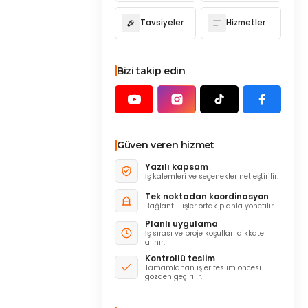
Tavsiyeler
Hizmetler
Bizi takip edin
Güven veren hizmet
Yazılı kapsam
İş kalemleri ve seçenekler netleştirilir.
Tek noktadan koordinasyon
Bağlantılı işler ortak planla yönetilir.
Planlı uygulama
İş sırası ve proje koşulları dikkate
alınır.
Kontrollü teslim
Tamamlanan işler teslim öncesi
gözden geçirilir.