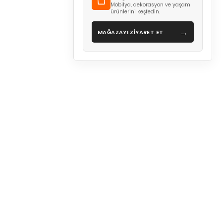
Mobilya, dekorasyon ve yaşam
ürünlerini keşfedin.
→
MAĞAZAYI ZİYARET ET