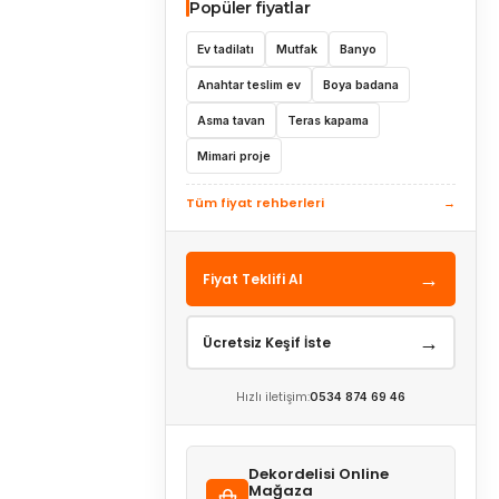
Popüler fiyatlar
Ev tadilatı
Mutfak
Banyo
Anahtar teslim ev
Boya badana
Asma tavan
Teras kapama
Mimari proje
Tüm fiyat rehberleri
→
→
Fiyat Teklifi Al
→
Ücretsiz Keşif İste
Hızlı iletişim:
0534 874 69 46
Dekordelisi Online
Mağaza