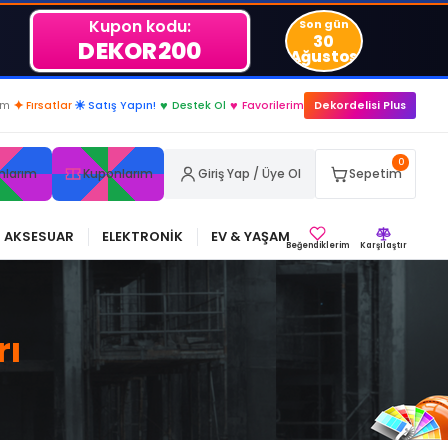
Kupon kodu:
Son gün
30
DEKOR200
Ağustos
im
✦
Fırsatlar
☀
Satış Yapın!
♥
Destek Ol
♥
Favorilerim
Dekordelisi Plus
0
nlarım
Kuponlarım
Giriş Yap / Üye Ol
Sepetim
AKSESUAR
ELEKTRONİK
EV & YAŞAM
Beğendiklerim
Karşılaştır
rı