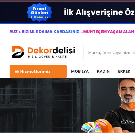
Fırsat
İlk Alışverişine Öz
Günleri
1-30 Ağustos
 BİZİMLE DAİMA KÂRDASINIZ...
MUHTEŞEM YAŞAM ALANLARI YARA
MOBİLYA
KADIN
ERKEK
Hizmetlerimiz
B