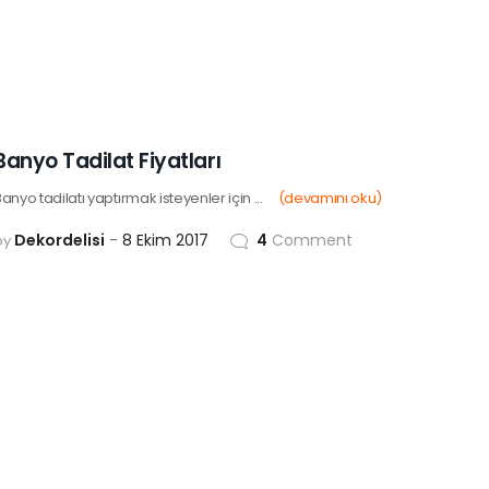
Banyo Tadilat Fiyatları
anyo tadilatı yaptırmak isteyenler için ...
(devamını oku)
Dekordelisi
8 Ekim 2017
4
Comment
by