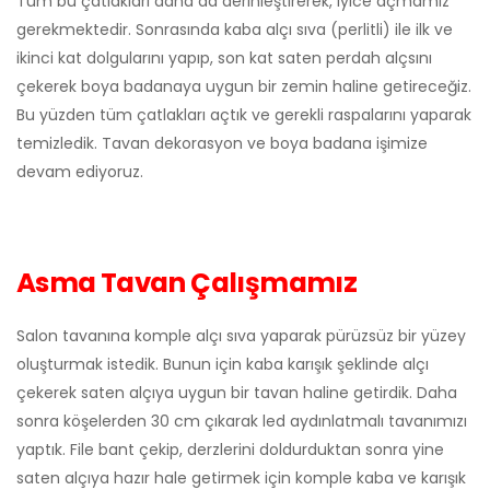
Tüm bu çatlakları daha da derinleştirerek, iyice açmamız
gerekmektedir. Sonrasında kaba alçı sıva (perlitli) ile ilk ve
ikinci kat dolgularını yapıp, son kat saten perdah alçsını
çekerek boya badanaya uygun bir zemin haline getireceğiz.
Bu yüzden tüm çatlakları açtık ve gerekli raspalarını yaparak
temizledik. Tavan dekorasyon ve boya badana işimize
devam ediyoruz.
Asma Tavan Çalışmamız
Salon tavanına komple alçı sıva yaparak pürüzsüz bir yüzey
oluşturmak istedik. Bunun için kaba karışık şeklinde alçı
çekerek saten alçıya uygun bir tavan haline getirdik. Daha
sonra köşelerden 30 cm çıkarak led aydınlatmalı tavanımızı
yaptık. File bant çekip, derzlerini doldurduktan sonra yine
saten alçıya hazır hale getirmek için komple kaba ve karışık