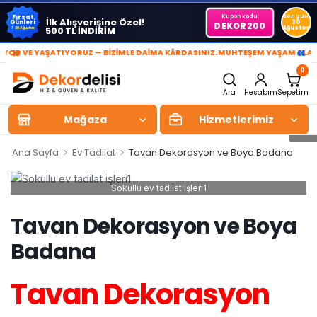
Kupon kodu:
Son gün
Fırsat
İlk Alışverişine Özel!
Günleri
30
DEKOR200
Ağustos
500 TL İNDİRİM
1-30 Ağustos
»
«
 VE YAŞATIYORUZ — BİZİMLE DAİMA KÂRDASINIZ.
MUHTEŞEM YAŞAM ALANLARI
0
Ara
Hesabım
Sepetim
Mağaza
Hizmetlerimiz
>
>
Ana Sayfa
Ev Tadilat
Tavan Dekorasyon ve Boya Badana
Sokullu ev tadilat işleri1
Tavan Dekorasyon ve Boya
Badana
Tavan Dekorasyon