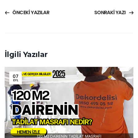
ÖNCEKI YAZILAR
SONRAKI YAZI
İlgili Yazılar
07
EYL
120 M2 DAİRENİN TADİLAT MASRAFI