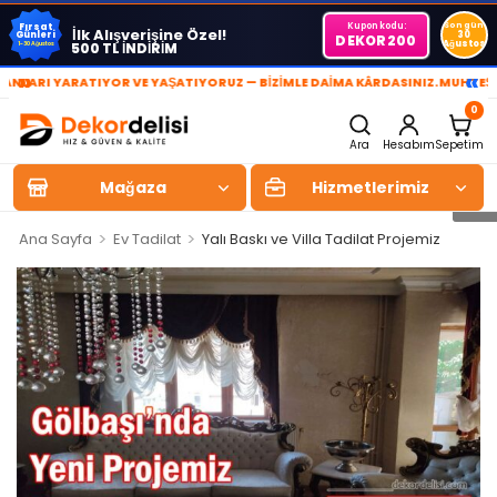
Kupon kodu:
Son gün
Fırsat
İlk Alışverişine Özel!
Günleri
30
DEKOR200
Ağustos
500 TL İNDİRİM
1-30 Ağustos
»
«
I YARATIYOR VE YAŞATIYORUZ — BİZİMLE DAİMA KÂRDASINIZ.
MUHTEŞEM YAŞ
0
Ara
Hesabım
Sepetim
Mağaza
Hizmetlerimiz
>
>
Ana Sayfa
Ev Tadilat
Yalı Baskı ve Villa Tadilat Projemiz