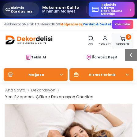
Taksitle
Maksimum Kalite
∞
Bizimle
›
Ödeme
Minimum Maliyet
Kârdasınız
Elden Ödeme
Kolaylığı
Hakkımızda
Merak Ettikleriniz
BLOG
Mağazanı aç
Yardım & Destek
Yorumlar
0
Ara
Hesabım
Sepetim
Teklif Al
Ücretsiz Keşif
Mağaza
Hizmetlerimiz
>
>
Ana Sayfa
Dekorasyon
Yeni Evlenecek Çiftlere Dekorasyon Önerileri