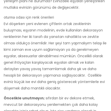
yerleşim planı ne durumda? Evinizdeki eşyaları yerleştiriken
mutlaka evinizin görünümü de değişecektir.
oturma odası için renk önerileri
Evi döşerken yeni evlenen çiftlerin ortak zevklerinin
buluşması, eşyanın modelinin, evde kullanılan dekorasyon
renklerinin her iki tarafı da yansıtan rahatlıkta ve zevkte
olması oldukça önemlidir. Her şeyi tam yapmalıyım telaşı ile
kimi zaman eve uyum sağlamayan ya da gerekmeyen
eşyalar, aksesuarlar alınabilmesi mümkün. Öncelikli olarak
genel ihtiyaçları karşılayacak eşyaları almak ve kalan
detayları yavaş yavaş tamamlamak daha şık ve daha
hesaplı bir dekorasyon yapmanızı sağlayacaktır. Özellikle
eviniz küçük ise evi daha geniş gösterecek yöntemlerle evi
döşemek daha mantıklı olacaktır.
Öncelikle unutmayın;
sıfırdan bir ev dekore etmek,
mevcut bir dekorasyonu yenilemekten çok daha kolay
olacaktır içiniz rahat olsun. İşte size yardımcı olacak ip