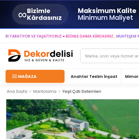
∞
Maksimum Kalite
Bizimle
Minimum Maliyet
Kârdasınız
RATIYOR VE YAŞATIYORUZ ● BİZİMLE DAİMA KÂRDASINIZ...
MUHTEŞEM YAŞAM AL
MAĞAZA
Anahtar Teslim İnşaat
Mimari
>
>
Ana Sayfa
Mantolama
Yeşil Çatı Sistemleri