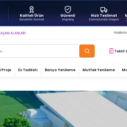
Kaliteli Ürün
Güvenli
Hızlı Teslimat
Güvenilir Hizmet
Alışveriş
Zamanında Ulaşım
Hakkım
ANLARI YARATIYOR VE YAŞATIYORUZ ● BİZİMLE DAİMA KÂRDASINIZ...
Teklif 
 Proje
Ev Tadilatı
Banyo Yenileme
Mutfak Yenileme
Mo