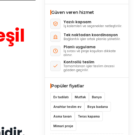
Güven veren hizmet
Yazılı kapsam
eşil
İş kalemleri ve seçenekler netleştirilir.
Tek noktadan koordinasyon
Bağlantılı işler ortak planla yönetilir.
Planlı uygulama
İş sırası ve proje koşulları dikkate
alınır.
Kontrollü teslim
Tamamlanan işler teslim öncesi
gözden geçirilir.
Popüler fiyatlar
Ev tadilatı
Mutfak
Banyo
Anahtar teslim ev
Boya badana
Asma tavan
Teras kapama
idir.
Mimari proje