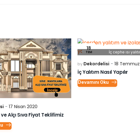
18
TEM
İç cephe ısı yalıt
Dekordelisi
18 Temmuz
by
İç Yalıtım Nasıl Yapılır
Devamını Oku
si
17 Nisan 2020
e Alçı Sıva Fiyat Teklifimiz
ku