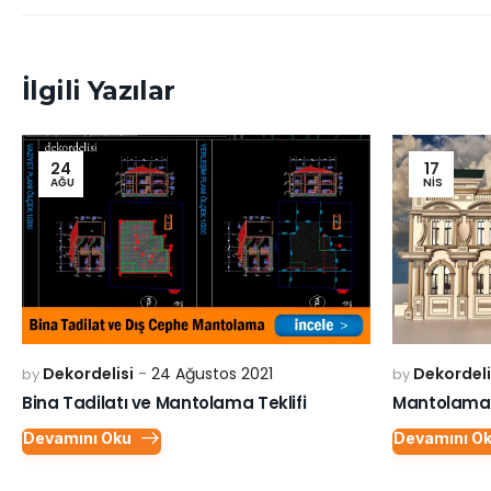
İlgili Yazılar
24
17
AĞU
NIS
Dekordelisi
24 Ağustos 2021
Dekordeli
by
by
Bina Tadilatı ve Mantolama Teklifi
Mantolama v
Devamını Oku
Devamını O