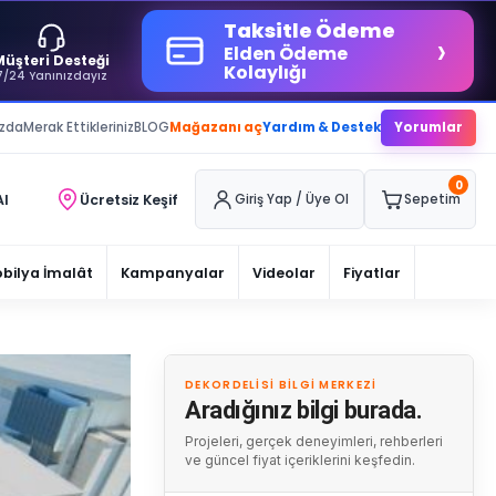
Taksitle Ödeme
›
Elden Ödeme
Müşteri Desteği
Kolaylığı
7/24 Yanınızdayız
ızda
Merak Ettikleriniz
BLOG
Mağazanı aç
Yardım & Destek
Yorumlar
0
Al
Ücretsiz Keşif
Giriş Yap / Üye Ol
Sepetim
bilya İmalât
Kampanyalar
Videolar
Fiyatlar
DEKORDELISI BILGI MERKEZI
Aradığınız bilgi burada.
Projeleri, gerçek deneyimleri, rehberleri
ve güncel fiyat içeriklerini keşfedin.