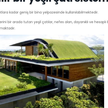
utlara kadar geniş bir bina yelpazesinde kullanılabilmektedir.
rini bir arada tutan yeşil çatılar, nefes alan, dayanıklı ve hesaplı
lmaktadır.