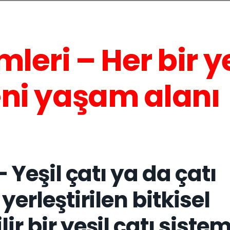
mleri – Her bir y
eni yaşam alanı
– Yeşil çatı ya da çatı
yerleştirilen bitkisel
r bir yeşil çatı sistem