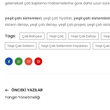
geleneksel çatı kaplama malzemelerine göre daha uzun süre kul
yeşil çatı sistemleri
, yeşil çatı fiyatları,
yeşil çatı sistemini
sistem detayı, yeşil çatı detayı, yeşil çatı projesi, yeşil çatı sis
Tags:
Çatı Bahçesi
Yeşil Çatı
Yeşil Çatı Detayı
Yeşi
Yeşil Çatı Sistemi
Yeşil Çatı Sisteminin Faydaları
Yeşil Çatı
ÖNCEKI YAZILAR
Yangın Yönetmeliği