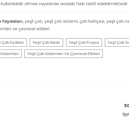
lanılabilir olması sayesinde aradaki farkı telafi edebilmektedir.
n faydaları
, yeşil çatı, yeşil çatı sistemi, çatı bahçesi, yeşil çatı ne
temleri ve çevresel etkileri
l Çatı Fiyatları
Yeşil Çatı Nedir
Yeşil Çatı Projesi
Yeşil Çatı 
 Sistemleri
Yeşil Çatı Sistemleri Ve Çevresel Etkileri
S
iş