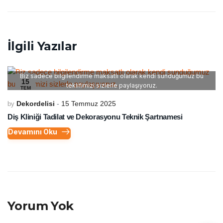
İlgili Yazılar
Biz sadece bilgilendirme maksatlı olarak kendi sunduğumuz bu
15
teklifimizi sizlerle paylaşıyoruz.
TEM
Dekordelisi
15 Temmuz 2025
by
Diş Kliniği Tadilat ve Dekorasyonu Teknik Şartnamesi
Devamını Oku
Yorum Yok