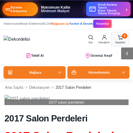
Kredi Kartına
∞
Maksimum Kalite
Bizimle
›
Taksit
Minimum Maliyet
Kârdasınız
Elden Taksitle
Ödeme Kolaylığı
Hakkımızda
Merak Ettikleriniz
BLOG
Mağazanı aç
Yardım & Destek
Yorumlar
0
Ara
Hesabım
Sepetim
Teklif Al
Ücretsiz Keşif
Mağaza
Hizmetlerimiz
>
>
Ana Sayfa
Dekorasyon
2017 Salon Perdeleri
2017 salon perdeleri
2017 Salon Perdeleri