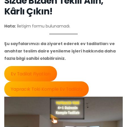
Sizde Bizden Teklif Alın,
Kârlı Çıkın!
Hata:
İletişim formu bulunamadı.
Şu sayfalarımızı da ziyaret ederek ev tadilatları ve
anahtar teslim daire yenileme işleri hakkında daha
fazla bilgi sahibi olabilirsiniz.
Ev Tadilat Fiyatları
Yapracık Toki Komple Ev Tadilatı