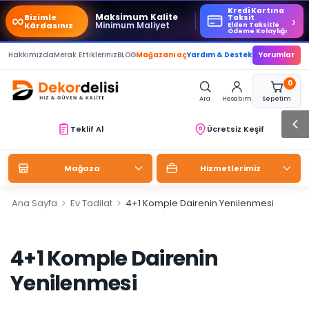
Kredi Kartına
∞
Maksimum Kalite
Bizimle
›
Taksit
Minimum Maliyet
Kârdasınız
Elden Taksitle
Ödeme Kolaylığı
Hakkımızda
Merak Ettikleriniz
BLOG
Mağazanı aç
Yardım & Destek
Yorumlar
0
Ara
Hesabım
Sepetim
Teklif Al
Ücretsiz Keşif
Mağaza
Hizmetlerimiz
>
>
Ana Sayfa
Ev Tadilat
4+1 Komple Dairenin Yenilenmesi
4+1 Komple Dairenin
Yenilenmesi