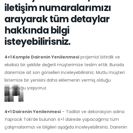
iletişim numaralarımızı
arayarak tüm detaylar
hakkında bilgi
isteyebilirisniz.
4+1 Komple Dairenin Yenilenmesi
projemizi bitirdik ve
eksiksiz bir şekilde değerli müşterimize teslim ettik. Burada
dairemize ait son görselleri inceleyebilirsiniz. Mutlu müşteri
listemize bir yenisini daha eklemenin vermiş olduğu
mutluluğu yaşıyoruz.
Alçıpan
Salon
Çocuk
Koridor
Koridor
Duvar
tv
tavan
odası
dekorasyon
dekorasyon
alçı
ünitemiz
kaplamamız
boya
4+1 Dairenin Yenilenmesi
– Tadilat ve dekorasyon adına
çalışmamız
çıta
ve
ve
badana
Yapracık Toki’de bulunan 4+1 dairede yapacağımız tüm
uygulamamız
duvar
led
çalışmamız
çalışmalarımızı ve bilgileri aşağıda inceleyebilirsiniz. Dairenin
kağıdı
ışıklı