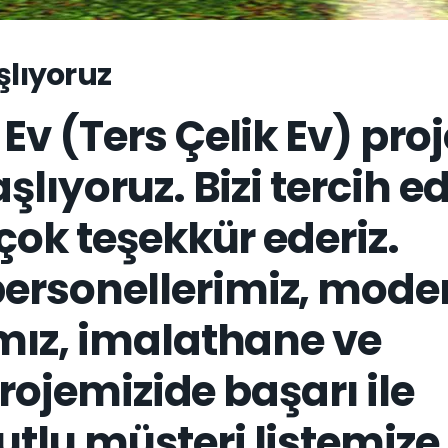
şlıyoruz
v (Ters Çelik Ev) pro
lıyoruz. Bizi tercih e
çok teşekkür ederiz.
rsonellerimiz, mode
mız, imalathane ve
projemizide başarı ile
lu müşteri listemize 