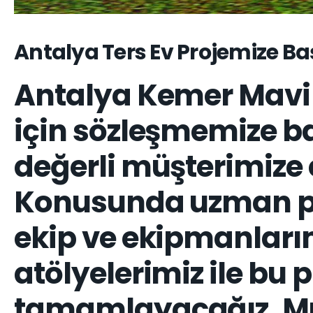
Antalya Ters Ev Projemize Ba
Antalya Kemer Mavi E
için sözleşmemize baş
değerli müşterimize 
Konusunda uzman pe
ekip ve ekipmanları
atölyelerimiz ile bu 
tamamlayacağız. Mut