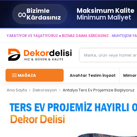
∞
Maksimum Kalite
Bizimle
Minimum Maliyet
Kârdasınız
TIYOR VE YAŞATIYORUZ ● BİZİMLE DAİMA KÂRDASINIZ...
MUHTEŞEM YAŞAM ALA
MAĞAZA
Anahtar Teslim İnşaat
Mimari
>
>
Ana Sayfa
Dekorasyon
Antalya Ters Ev Projemize Başlıyoruz