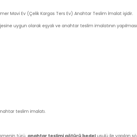
emer Mavi Ev (Çelik Kargas Ters Ev) Anahtar Teslim İmalat işidir.
ojesine uygun olarak eşyalı ve anahtar teslim imalatının yapılması
anahtar teslim imalatı.
leşmenin türü,
anahtar teslimi götürü bedel
usulü ile yapılan s