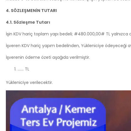
4. SÖZLEŞMENİN TUTARI
4.1. Sözleşme Tutarı
İşin KDV hariç toplam yapı bedeli; #480.000,00# TL yalnızca d
İşveren KDV hariç yapım bedelinden, Yükleniciye ödeyeceği av
İşverenin ödeme özeti aşağıda verilmiştir.
……. TL
Yükleniciye verilecektir.