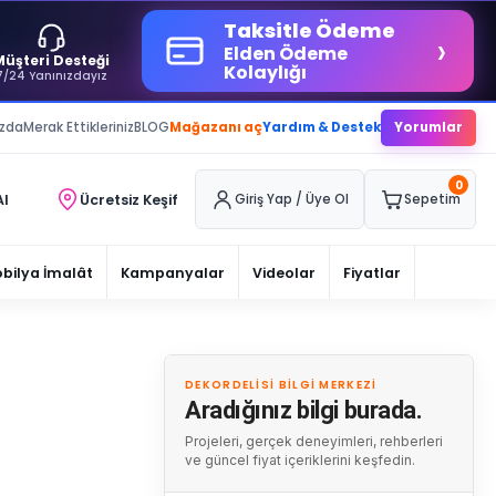
Taksitle Ödeme
›
Elden Ödeme
Müşteri Desteği
Kolaylığı
7/24 Yanınızdayız
ızda
Merak Ettikleriniz
BLOG
Mağazanı aç
Yardım & Destek
Yorumlar
0
Al
Ücretsiz Keşif
Giriş Yap / Üye Ol
Sepetim
bilya İmalât
Kampanyalar
Videolar
Fiyatlar
DEKORDELISI BILGI MERKEZI
Aradığınız bilgi burada.
Projeleri, gerçek deneyimleri, rehberleri
ve güncel fiyat içeriklerini keşfedin.