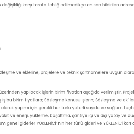
es değişikliği karşı tarafa tebliğ edilmedikçe en son bildirilen adre
i
zleşme ve eklerine, projelere ve teknik şartnamelere uygun ola
den yapılacak işlerin birim fiyatları aşağıda verilmiştir. Proje
ş iş bu birim fiyatlara; Sözleşme konusu işlerin; Sözleşme ve ek’ ler
arak yapımı için gerekli her türlü yeterli sayıda ve sağlam teçh
t ve enerji, yükleme, boşaltma, şantiye içi ve dışı yatay ve dü
üm genel giderler YÜKLENİCİ’ nin her türlü gideri ve YÜKLENİCİ karı d