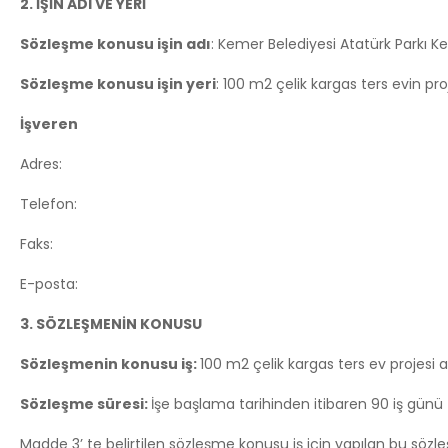
2. İŞİN ADI VE YERİ
Sözleşme konusu işin adı
: Kemer Belediyesi Atatürk Parkı K
Sözleşme konusu işin yeri
: 100 m2 çelik kargas ters evin pr
İşveren
Adres:
Telefon:
Faks:
E-posta:
3. SÖZLEŞMENİN KONUSU
Sözleşmenin konusu iş:
100 m2 çelik kargas ters ev projesi 
Sözleşme süresi:
İşe başlama tarihinden itibaren 90 iş günü
Madde 3’ te belirtilen sözleşme konusu iş için yapılan bu söz