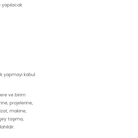
se yapılacak
rak yapmayı kabul
lere ve birim
ine, projelerine,
izat, makine,
şey taşıma,
ahildir.