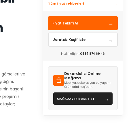
Tüm fiyat rehberleri
→
m
→
Fiyat Teklifi Al
→
Ücretsiz Keşif İste
Hızlı iletişim:
0534 874 69 46
Dekordelisi Online
görselleri ve
Mağaza
ldığını,
Mobilya, dekorasyon ve yaşam
ürünlerini keşfedin.
nin başarılı
ev projemiz
→
MAĞAZAYI ZİYARET ET
etaylar;