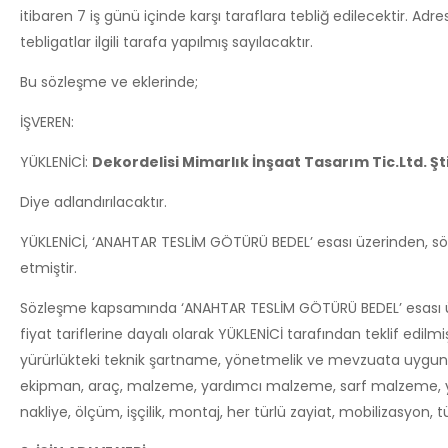
itibaren 7 iş günü içinde karşı taraflara tebliğ edilecektir. Adr
tebligatlar ilgili tarafa yapılmış sayılacaktır.
Bu sözleşme ve eklerinde;
İŞVEREN:
YÜKLENİCİ:
Dekordelisi Mimarlık İnşaat Tasarım Tic.Ltd. Şt
Diye adlandırılacaktır.
YÜKLENİCİ, ‘ANAHTAR TESLİM GÖTÜRÜ BEDEL’ esası üzerinden, sö
etmiştir.
Sözleşme kapsamında ‘ANAHTAR TESLİM GÖTÜRÜ BEDEL’ esası üzerin
fiyat tariflerine dayalı olarak YÜKLENİCİ tarafından teklif edilmi
yürürlükteki teknik şartname, yönetmelik ve mevzuata uygun ol
ekipman, araç, malzeme, yardımcı malzeme, sarf malzeme, yakı
nakliye, ölçüm, işçilik, montaj, her türlü zayiat, mobilizasyon, t