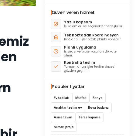
Güven veren hizmet
Yazılı kapsam
İş kalemleri ve seçenekler netleştirilir.
Tek noktadan koordinasyon
jemiz
Bağlantılı işler ortak planla yönetilir.
Planlı uygulama
den
İş sırası ve proje koşulları dikkate
alınır.
Kontrollü teslim
Tamamlanan işler teslim öncesi
gözden geçirilir.
rn
Popüler fiyatlar
Ev tadilatı
Mutfak
Banyo
Anahtar teslim ev
Boya badana
Asma tavan
Teras kapama
Mimari proje
bir