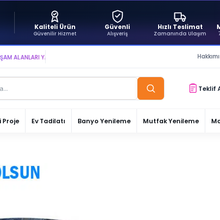
Kaliteli Ürün
Güvenli
Hızlı Teslimat
Güvenilir Hizmet
Alışveriş
Zamanında Ulaşım
Hakkım
NLARI YARATIYOR VE YAŞATIYORUZ ● BİZİMLE DAİMA KÂRDASINIZ...
Teklif 
 Proje
Ev Tadilatı
Banyo Yenileme
Mutfak Yenileme
Mo