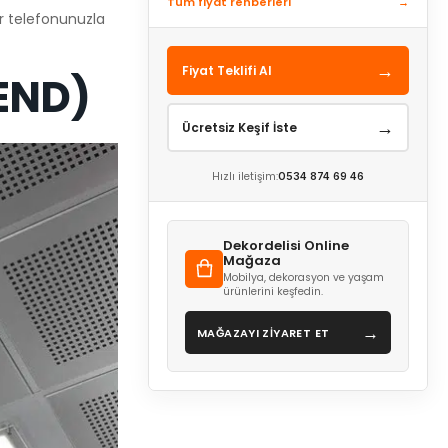
Tüm fiyat rehberleri
→
ir telefonunuzla
→
Fiyat Teklifi Al
REND)
→
Ücretsiz Keşif İste
Hızlı iletişim:
0534 874 69 46
Dekordelisi Online
Mağaza
Mobilya, dekorasyon ve yaşam
ürünlerini keşfedin.
→
MAĞAZAYI ZİYARET ET