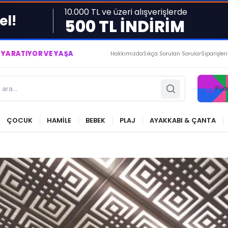
10.000 TL ve üzeri alışverişlerde
el!
500 TL İNDİRİM
TIYORUZ ● BİZİMLE DAİMA KÂRDASINIZ...
Hakkımızda
Sıkça Sorulan Sorular
Siparişler
Pua
ÇOCUK
HAMİLE
BEBEK
PLAJ
AYAKKABI & ÇANTA