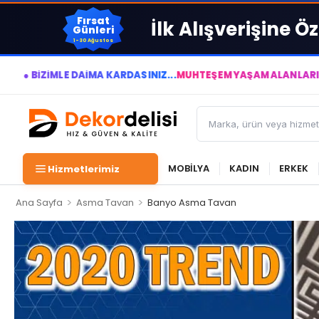
Fırsat
İlk Alışverişine Öz
Günleri
1-30 Ağustos
A KÂRDASINIZ...
MUHTEŞEM YAŞAM ALANLARI YARATIYOR VE YAŞA
MOBİLYA
KADIN
ERKEK
Hizmetlerimiz
>
>
Ana Sayfa
Asma Tavan
Banyo Asma Tavan