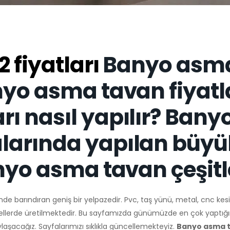
 fiyatları
Banyo asm
yo asma tavan fiyatla
ı nasıl yapılır? Bany
larında yapılan büyü
nyo asma tavan çeşitle
inde barındıran geniş bir yelpazedir. Pvc, taş yünü, metal, cnc ke
ellerde üretilmektedir. Bu sayfamızda günümüzde en çok yaptığım
aylaşacağız. Sayfalarımızı sıklıkla güncellemekteyiz.
Banyo asma 