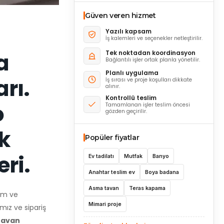
Güven veren hizmet
Yazılı kapsam
İş kalemleri ve seçenekler netleştirilir.
Tek noktadan koordinasyon
a
Bağlantılı işler ortak planla yönetilir.
Planlı uygulama
rı.
İş sırası ve proje koşulları dikkate
alınır.
Kontrollü teslim
o
Tamamlanan işler teslim öncesi
gözden geçirilir.
k
Popüler fiyatlar
ri.
Ev tadilatı
Mutfak
Banyo
Anahtar teslim ev
Boya badana
Asma tavan
Teras kapama
sim ve
Mimari proje
ız ve sipariş
tavan