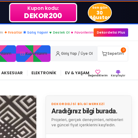
Kupon kodu:
Son gün
30
DEKOR200
Ağustos
im
✦
Fırsatlar
☀
Satış Yapın!
♥
Destek Ol
♥
Favorilerim
Dekordelisi Plus
0
nlarım
Kuponlarım
Giriş Yap / Üye Ol
Sepetim
AKSESUAR
ELEKTRONİK
EV & YAŞAM
Beğendiklerim
Karşılaştır
DEKORDELISI BILGI MERKEZI
Aradığınız bilgi burada.
Projeleri, gerçek deneyimleri, rehberleri
ve güncel fiyat içeriklerini keşfedin.