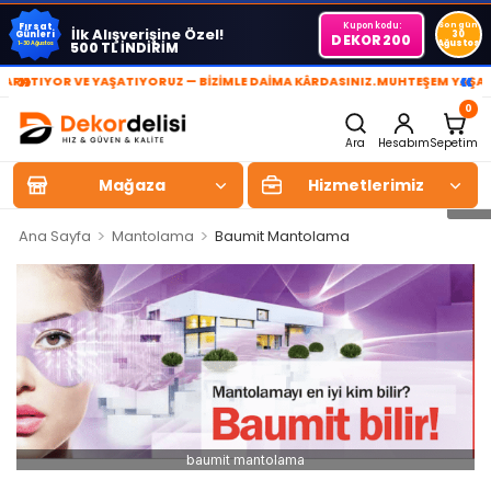
Kupon kodu:
Son gün
Fırsat
İlk Alışverişine Özel!
Günleri
30
DEKOR200
Ağustos
500 TL İNDİRİM
1-30 Ağustos
»
«
TIYOR VE YAŞATIYORUZ — BİZİMLE DAİMA KÂRDASINIZ.
MUHTEŞEM YAŞAM ALA
0
Ara
Hesabım
Sepetim
Mağaza
Hizmetlerimiz
>
>
Ana Sayfa
Mantolama
Baumit Mantolama
baumit mantolama