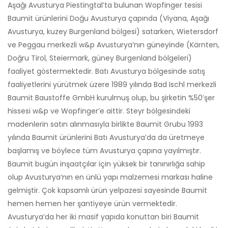
Aşağı Avusturya Piestingtal’ta bulunan Wopfinger tesisi
Baumit ürünlerini Doğu Avusturya çapında (Viyana, Aşağı
Avusturya, kuzey Burgenland bölgesi) satarken, Wietersdorf
ve Peggau merkezli w&p Avusturya’nın güneyinde (Kärnten,
Doğru Tirol, Steiermark, güney Burgenland bölgeleri)
faaliyet göstermektedir. Batı Avusturya bölgesinde satış
faaliyetlerini yürütmek üzere 1989 yılında Bad Ischl merkezli
Baumit Baustoffe GmbH kurulmuş olup, bu şirketin %50’şer
hissesi w&p ve Wopfinger’e aittir. Steyr bölgesindeki
madenlerin satın alınmasıyla birlikte Baumit Grubu 1993
yılında Baumit ürünlerini Batı Avusturya’da da üretmeye
başlamış ve böylece tüm Avusturya çapına yayılmıştır.
Baumit bugün inşaatçılar için yüksek bir tanınırlığa sahip
olup Avusturya’nın en ünlü yapı malzemesi markası haline
gelmiştir. Çok kapsamlı ürün yelpazesi sayesinde Baumit
hemen hemen her şantiyeye ürün vermektedir.
Avusturya’da her iki masif yapıda konuttan biri Baumit