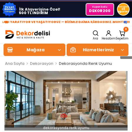
Kupon kodu:
Son gün
Fırsat
İlk Alışverişine Özel!
Günleri
30
DEKOR200
Ağustos
500 TL İNDİRİM
1-30 Ağustos
»
«
 YARATIYOR VE YAŞATIYORUZ — BİZİMLE DAİMA KÂRDASINIZ.
MUHTEŞEM YAŞA
0
Ara
Hesabım
Sepetim
Mağaza
Hizmetlerimiz
>
>
Ana Sayfa
Dekorasyon
Dekorasyonda Renk Uyumu
dekorasyonda renk uyumu