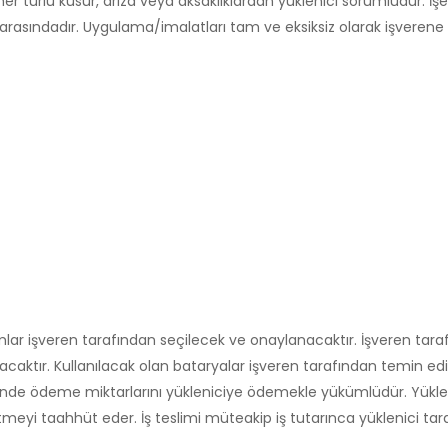
r türlü kusur, arıza veya aksaklıklardan yüklenici sorumludur. İ
 arasındadır. Uygulama/imalatları tam ve eksiksiz olarak işveren
lar işveren tarafından seçilecek ve onaylanacaktır. İşveren tara
ktır. Kullanılacak olan bataryalar işveren tarafından temin edil
de ödeme miktarlarını yükleniciye ödemekle yükümlüdür. Yüklen
 etmeyi taahhüt eder. İş teslimi müteakip iş tutarınca yüklenici ta