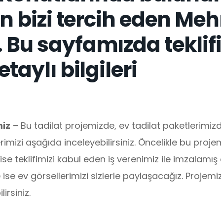
çin bizi tercih eden Me
 Bu sayfamızda teklifi
taylı bilgileri
miz
– Bu tadilat projemizde, ev tadilat paketlerimi
imizi aşağıda inceleyebilirsiniz. Öncelikle bu proj
 ise teklifimizi kabul eden iş verenimiz ile imzalam
 ise ev görsellerimizi sizlerle paylaşacağız. Projemiz
irsiniz.