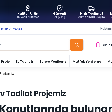
Kaliteli Ürün
Güvenli
Hızlı Teslimat
Güvenilir Hizmet
Alışveriş
Zamanında Ulaşım
Hakkım
VE YAŞATIYORUZ ● BİZİMLE DAİMA KÂRDASINIZ...
Teklif 
 Proje
Ev Tadilatı
Banyo Yenileme
Mutfak Yenileme
Mo
 Projemiz
v Tadilat Projemiz
 Konutlarında buluna