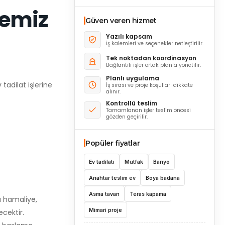
jemiz
Güven veren hizmet
Yazılı kapsam
İş kalemleri ve seçenekler netleştirilir.
Tek noktadan koordinasyon
Bağlantılı işler ortak planla yönetilir.
Planlı uygulama
adilat işlerine
İş sırası ve proje koşulları dikkate
alınır.
Kontrollü teslim
Tamamlanan işler teslim öncesi
gözden geçirilir.
Popüler fiyatlar
Ev tadilatı
Mutfak
Banyo
Anahtar teslim ev
Boya badana
Asma tavan
Teras kapama
ü hamaliye,
Mimari proje
ecektir.