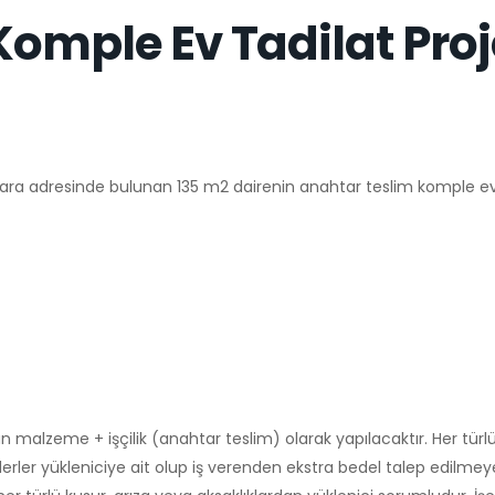
Komple Ev Tadilat Pro
adresinde bulunan 135 m2 dairenin anahtar teslim komple ev t
 malzeme + işçilik (anahtar teslim) olarak yapılacaktır. Her türl
derler yükleniciye ait olup iş verenden ekstra bedel talep edilmey