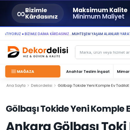
∞
Maksimum Kalite
Bizimle
Minimum Maliyet
Kârdasınız
YORUZ ● BİZİMLE DAİMA KÂRDASINIZ...
MUHTEŞEM YAŞAM ALANLARI YARATIYOR 
MAĞAZA
Anahtar Teslim İnşaat
Mimari
>
>
Ana Sayfa
Dekordelisi
Gölbaşı Tokide Yeni Komple Ev Tadilat
Gölbaşı Tokide Yeni Komple E
Ankara Gölbaşı Toki