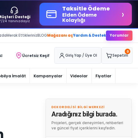
Taksitle Ödeme
›
Elden Ödeme
Müşteri Desteği
Kolaylığı
7/24 Yanınızdayız
ızda
Merak Ettikleriniz
BLOG
Mağazanı aç
Yardım & Destek
Yorumlar
0
Al
Ücretsiz Keşif
Giriş Yap / Üye Ol
Sepetim
bilya İmalât
Kampanyalar
Videolar
Fiyatlar
DEKORDELISI BILGI MERKEZI
Aradığınız bilgi burada.
Projeleri, gerçek deneyimleri, rehberleri
n
ve güncel fiyat içeriklerini keşfedin.