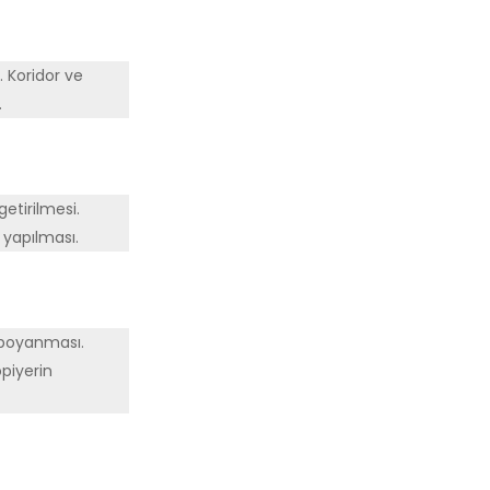
. Koridor ve
.
etirilmesi.
 yapılması.
 boyanması.
piyerin