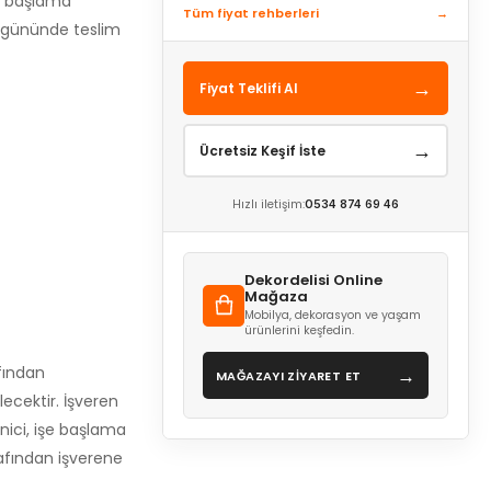
şe başlama
Tüm fiyat rehberleri
→
e gününde teslim
→
Fiyat Teklifi Al
→
Ücretsiz Keşif İste
Hızlı iletişim:
0534 874 69 46
Dekordelisi Online
Mağaza
Mobilya, dekorasyon ve yaşam
ürünlerini keşfedin.
fından
→
MAĞAZAYI ZİYARET ET
ecektir. İşveren
ici, işe başlama
rafından işverene