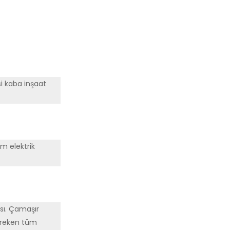
si kaba inşaat
üm elektrik
sı. Çamaşır
gereken tüm