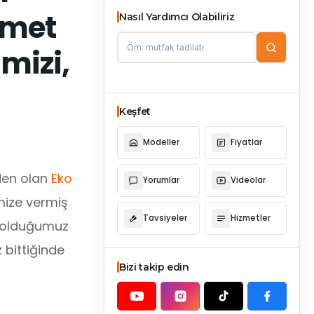
hmet
Nasıl Yardımcı Olabiliriz
mizi,
Keşfet
Modeller
Fiyatlar
zden olan
Eko
Yorumlar
Videolar
emize vermiş
Tavsiyeler
Hizmetler
ış olduğumuz
 bittiğinde
Bizi takip edin