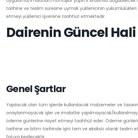
Uygulama/imalatlar/montajlar yapımı sırasında doğabilecek he
tarihine ve teslim süresine uymak yüklenicinin yükümlülükleri
etmeyi yüklenici işverene taahhüt etmektedir.
Dairenin Güncel Hali
Genel Şartlar
Yapılacak olan tüm işlerde kullanılacak malzemeler ve tasarım
onaylanmayacak işler ve imalatlar yapılmayacak/kullanılmayaca
ödeme günlerine riayet etmeyi taahhüt eder. Ödeme günlerin
tarihine ve bitim tarihinde işini tam ve eksiksiz olarak teslim
fatura kesilecektir.