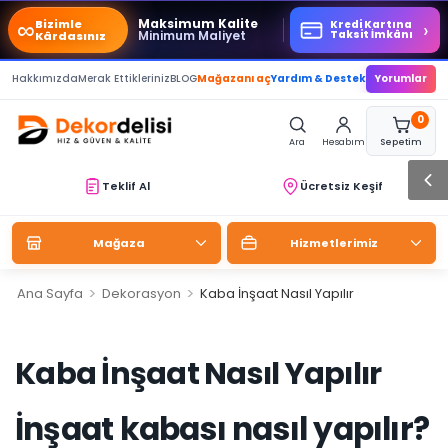
∞
Maksimum Kalite
Bizimle
›
Kredi Kartına
Minimum Maliyet
Taksit İmkânı
Kârdasınız
Hakkımızda
Merak Ettikleriniz
BLOG
Mağazanı aç
Yardım & Destek
Yorumlar
0
Ara
Hesabım
Sepetim
Teklif Al
Ücretsiz Keşif
Mağaza
Hizmetlerimiz
>
>
Ana Sayfa
Dekorasyon
Kaba İnşaat Nasıl Yapılır
Kaba İnşaat Nasıl Yapılır
İnşaat kabası nasıl yapılır?