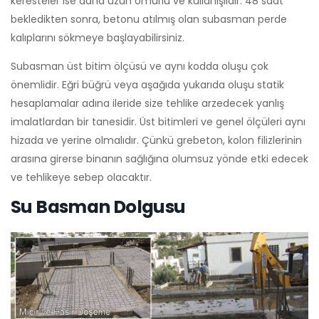
keresteler ise daha uzun ömürlü ve kullanışlıdır. 48 saat
bekledikten sonra, betonu atılmış olan subasman perde
kalıplarını sökmeye başlayabilirsiniz.
Subasman üst bitim ölçüsü ve aynı kodda oluşu çok
önemlidir. Eğri büğrü veya aşağıda yukarıda oluşu statik
hesaplamalar adına ileride size tehlike arzedecek yanlış
imalatlardan bir tanesidir. Üst bitimleri ve genel ölçüleri aynı
hizada ve yerine olmalıdır. Çünkü grebeton, kolon filizlerinin
arasına girerse binanın sağlığına olumsuz yönde etki edecek
ve tehlikeye sebep olacaktır.
Su Basman Dolgusu