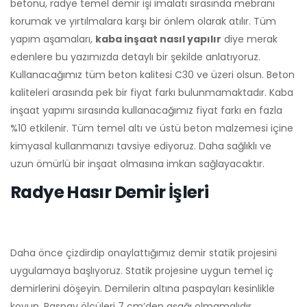
betonu, radye temel demir işi imalatı sırasında mebranı
korumak ve yırtılmalara karşı bir önlem olarak atılır. Tüm
yapım aşamaları,
kaba inşaat nasıl yapılır
diye merak
edenlere bu yazımızda detaylı bir şekilde anlatıyoruz.
Kullanacağımız tüm beton kalitesi C30 ve üzeri olsun. Beton
kaliteleri arasında pek bir fiyat farkı bulunmamaktadır. Kaba
inşaat yapımı sırasında kullanacağımız fiyat farkı en fazla
%10 etkilenir. Tüm temel altı ve üstü beton malzemesi içine
kimyasal kullanmanızı tavsiye ediyoruz. Daha sağlıklı ve
uzun ömürlü bir inşaat olmasına imkan sağlayacaktır.
Radye Hasır Demir İşleri
Daha önce çizdirdip onaylattığımız demir statik projesini
uygulamaya başlıyoruz. Statik projesine uygun temel iç
demirlerini döşeyin. Demilerin altına paspayları kesinlikle
koyun. Paspay ölçüleri 7 cm’den aşağı olmamalıdır.