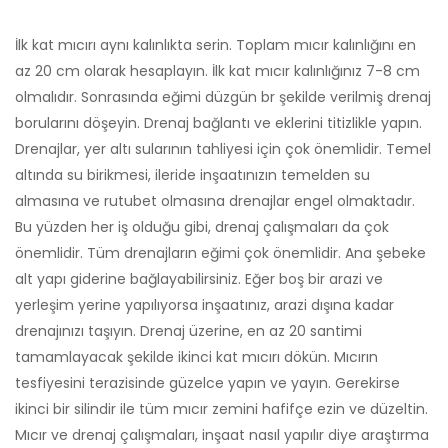
İlk kat mıcırı aynı kalınlıkta serin. Toplam mıcır kalınlığını en
az 20 cm olarak hesaplayın. İlk kat mıcır kalınlığınız 7-8 cm
olmalıdır. Sonrasında eğimi düzgün br şekilde verilmiş drenaj
borularını döşeyin. Drenaj bağlantı ve eklerini titizlikle yapın.
Drenajlar, yer altı sularının tahliyesi için çok önemlidir. Temel
altında su birikmesi, ileride inşaatınızın temelden su
almasına ve rutubet olmasına drenajlar engel olmaktadır.
Bu yüzden her iş olduğu gibi, drenaj çalışmaları da çok
önemlidir. Tüm drenajların eğimi çok önemlidir. Ana şebeke
alt yapı giderine bağlayabilirsiniz. Eğer boş bir arazi ve
yerleşim yerine yapılıyorsa inşaatınız, arazi dışına kadar
drenajınızı taşıyın. Drenaj üzerine, en az 20 santimi
tamamlayacak şekilde ikinci kat mıcırı dökün. Mıcırın
tesfiyesini terazisinde güzelce yapın ve yayın. Gerekirse
ikinci bir silindir ile tüm mıcır zemini hafifçe ezin ve düzeltin.
Mıcır ve drenaj çalışmaları, inşaat nasıl yapılır diye araştırma