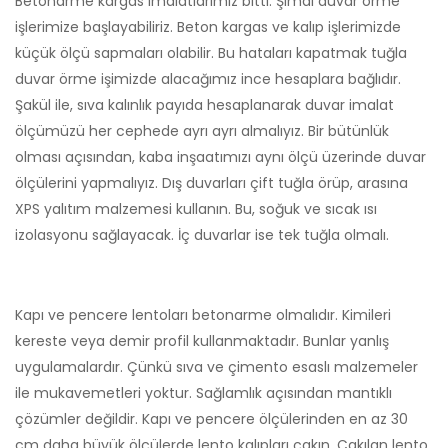
Betonarme kargas imalatlarımız bitti. Şimdi duvar örme
işlerimize başlayabiliriz. Beton kargas ve kalıp işlerimizde
küçük ölçü sapmaları olabilir. Bu hataları kapatmak tuğla
duvar örme işimizde alacağımız ince hesaplara bağlıdır.
Şakül ile, sıva kalınlık payıda hesaplanarak duvar imalat
ölçümüzü her cephede ayrı ayrı almalıyız. Bir bütünlük
olması açısından, kaba inşaatımızı aynı ölçü üzerinde duvar
ölçülerini yapmalıyız. Dış duvarları çift tuğla örüp, arasına
XPS yalıtım malzemesi kullanın. Bu, soğuk ve sıcak ısı
izolasyonu sağlayacak. İç duvarlar ise tek tuğla olmalı.
Kapı ve pencere lentoları betonarme olmalıdır. Kimileri
kereste veya demir profil kullanmaktadır. Bunlar yanlış
uygulamalardır. Çünkü sıva ve çimento esaslı malzemeler
ile mukavemetleri yoktur. Sağlamlık açısından mantıklı
çözümler değildir. Kapı ve pencere ölçülerinden en az 30
cm daha büyük ölçülerde lento kalıpları çakın. Çakılan lento