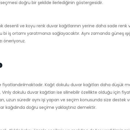
seçmesi doğru bir şekilde ilerlediğinin göstergesidir.
ık desenli ve koyu renk duvar kağıtlarının yerine daha sade renk v
lu bi iş ortamı yaratmanızı sağlayacaktır. Aynı zamanda güneş ışığ
zı öneriyoruz.
?
 fiyatlandırılmaktadır. Kağıt dokulu duvar kağıtları daha düşük ma
Vinly dokulu duvar kağıtları ise silinebilir özellikte olduğu için fi
olan, uzun süredir aynı işi yapan ve seçim konusunda size destek 
duvar kağıdında doğru seçime yaklaştınız demektir.