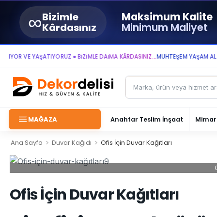
∞
Maksimum Kalite
Bizimle
Minimum Maliyet
Kârdasınız
R VE YAŞATIYORUZ ● BİZİMLE DAİMA KÂRDASINIZ...
MUHTEŞEM YAŞAM ALANLARI
MAĞAZA
Anahtar Teslim İnşaat
Mimari
>
>
Ana Sayfa
Duvar Kağıdı
Ofis İçin Duvar Kağıtları
Ofis İçin Duvar Kağıtları