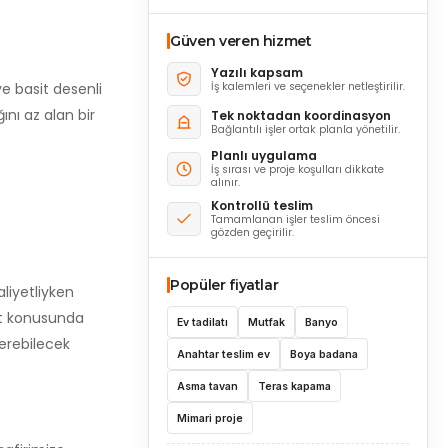
Güven veren hizmet
Yazılı kapsam
e basit desenli
İş kalemleri ve seçenekler netleştirilir.
ını az alan bir
Tek noktadan koordinasyon
Bağlantılı işler ortak planla yönetilir.
Planlı uygulama
İş sırası ve proje koşulları dikkate
alınır.
Kontrollü teslim
Tamamlanan işler teslim öncesi
gözden geçirilir.
Popüler fiyatlar
liyetliyken
yat konusunda
Ev tadilatı
Mutfak
Banyo
verebilecek
Anahtar teslim ev
Boya badana
Asma tavan
Teras kapama
Mimari proje