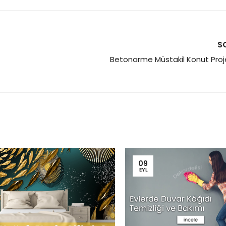
S
Betonarme Müstakil Konut Projes
09
EYL