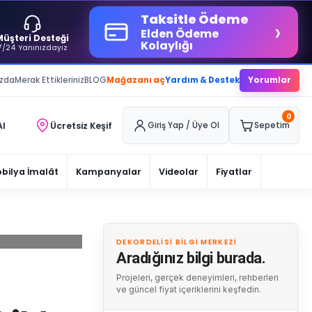
Taksitle Ödeme
›
Elden Ödeme
Müşteri Desteği
Kolaylığı
7/24 Yanınızdayız
ızda
Merak Ettikleriniz
BLOG
Mağazanı aç
Yardım & Destek
Yorumlar
0
Al
Ücretsiz Keşif
Giriş Yap / Üye Ol
Sepetim
bilya İmalât
Kampanyalar
Videolar
Fiyatlar
DEKORDELISI BILGI MERKEZI
Aradığınız bilgi burada.
Projeleri, gerçek deneyimleri, rehberleri
ve güncel fiyat içeriklerini keşfedin.