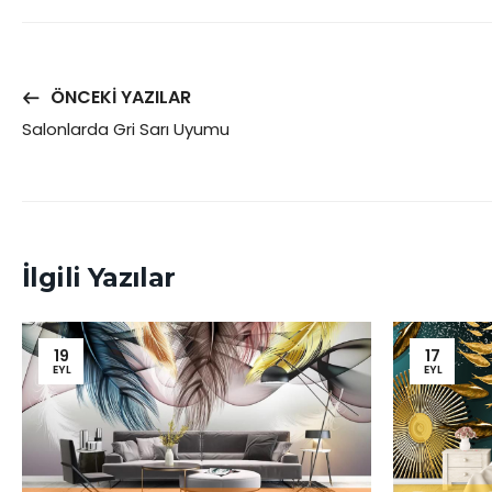
ÖNCEKI YAZILAR
Salonlarda Gri Sarı Uyumu
İlgili Yazılar
19
17
EYL
EYL