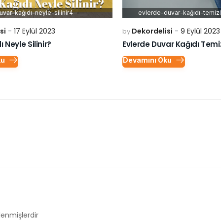
uvar-kağıdı-neyle-silinir4
evlerde-duvar-kağıdı-temizl
si
17 Eylül 2023
Dekordelisi
9 Eylül 2023
by
 Neyle Silinir?
Evlerde Duvar Kağıdı Temiz
ku
Devamını Oku
tlenmişlerdir