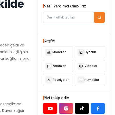
kilde
Nasıl Yardımcı Olabiliriz
Keşfet
reden geldi ve
ların kişiliğinin
Modeller
Fiyatlar
ar kağtlarını ona
Yorumlar
Videolar
Tavsiyeler
Hizmetler
Bizi takip edin
vazgeçilmezi
. Duvar kağıdı