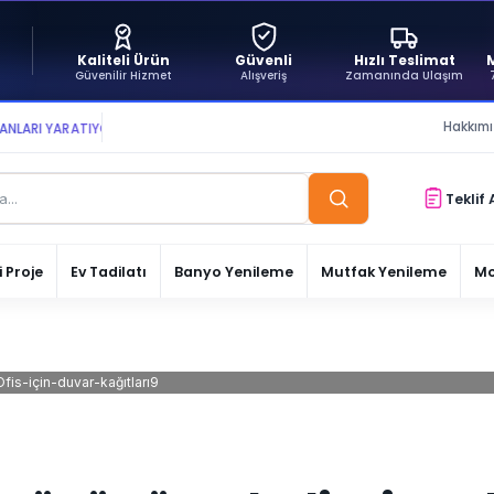
Kaliteli Ürün
Güvenli
Hızlı Teslimat
Güvenilir Hizmet
Alışveriş
Zamanında Ulaşım
Hakkım
 YARATIYOR VE YAŞATIYORUZ ● BİZİMLE DAİMA KÂRDASINIZ...
Teklif 
 Proje
Ev Tadilatı
Banyo Yenileme
Mutfak Yenileme
Mo
Ofis-için-duvar-kağıtları9