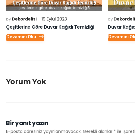
çeşitlerine-göre-duvar-kağıdı-temizliği5
d
Dekordelisi
19 Eylül 2023
Dekordeli
by
by
Çeşitlerine Göre Duvar Kağıdı Temizliği
Duvar Kağıdı
Devamını Oku
Devamını O
Yorum Yok
Bir yanıt yazın
E-posta adresiniz yayınlanmayacak.
Gerekli alanlar
*
ile işare