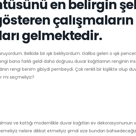
ntüsünü en belirgin şe
 gösteren çalışmaların
arı gelmektedir.
yordum. Belkide bir ışık bekliyordum. Galiba gelen o ışık pence
gi bana farklı geldi daha doğrusu duvar kağıtlarının renginin insan
 rengi benim gibiydi pembeydi. Çok renkli bir kişilikte olup duv
r mi seçmeliyiz?
lmasi ve kattığı modernlikle duvar kağıtları ev dekorasyonunun 
 izlemeliyiz nelere dikkat etmeliyiz şimdi size bundan bahsedeceğiz